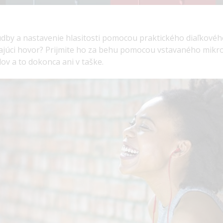
dby a nastavenie hlasitosti pomocou praktického diaľkovéh
zajúci hovor? Prijmite ho za behu pomocou vstavaného mikr
ov a to dokonca ani v taške.