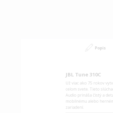
Popis
JBL Tune 310C
Už viac ako 75 rokov vyt
celom svete. Tieto slúcha
Audio prináša čistý a de
mobilnému alebo hernému
zariadení.