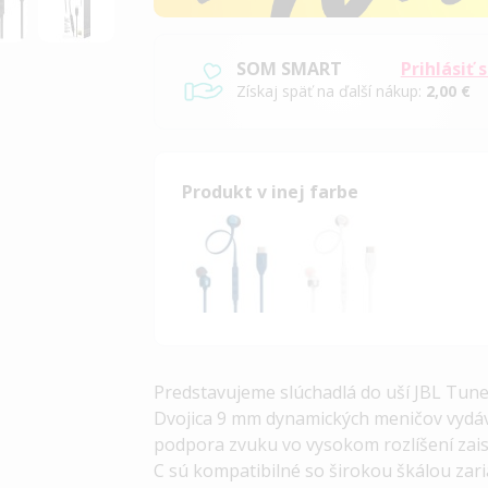
SOM SMART
Prihlásiť 
Získaj späť na ďalší nákup:
2,00 €
Produkt v inej farbe
Predstavujeme slúchadlá do uší JBL Tune
Dvojica 9 mm dynamických meničov vydáv
podpora zvuku vo vysokom rozlíšení zais
C sú kompatibilné so širokou škálou zari