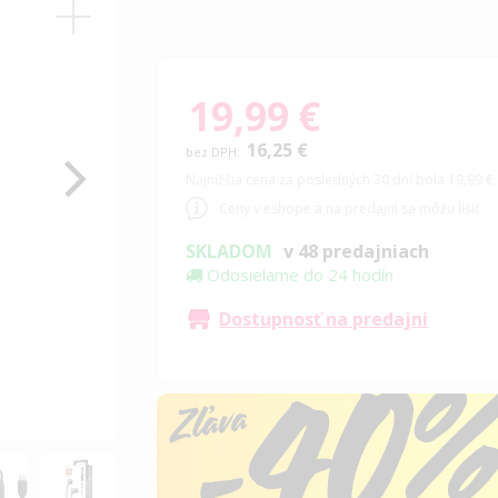
19,99 €
16,25 €
Najnižšia cena za posledných 30 dní bola 19,99 €
Ceny v eshope a na predajni sa môžu líšiť
SKLADOM
v 48 predajniach
Odosielame do 24 hodín
Dostupnosť na predajni