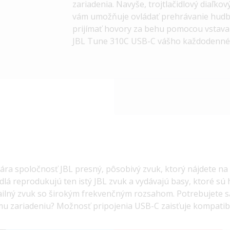
zariadenia. Navyše, trojtlačidlový diaľko
vám umožňuje ovládať prehrávanie hudby 
prijímať hovory za behu pomocou vstava
JBL Tune 310C USB-C vášho každodenného
vára spoločnosť JBL presný, pôsobivý zvuk, ktorý nájdete na
dlá reprodukujú ten istý JBL zvuk a vydávajú basy, ktoré sú h
tailný zvuk so širokým frekvenčným rozsahom. Potrebujete sa
 zariadeniu? Možnosť pripojenia USB-C zaisťuje kompatibil