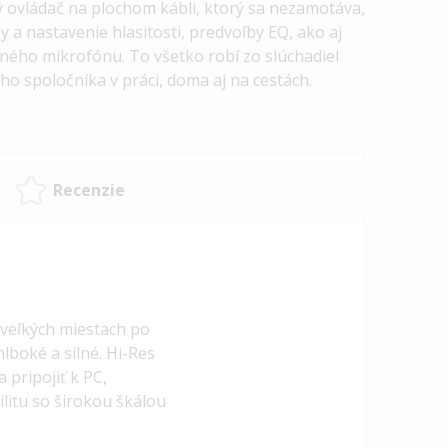
vý ovládač na plochom kábli, ktorý sa nezamotáva,
a nastavenie hlasitosti, predvoľby EQ, ako aj
ného mikrofónu. To všetko robí zo slúchadiel
 spoločníka v práci, doma aj na cestách.
Recenzie
 veľkých miestach po
lboké a silné. Hi-Res
 pripojiť k PC,
itu so širokou škálou