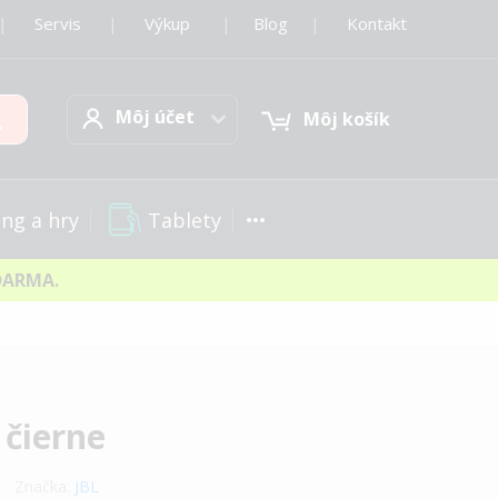
|
Servis
|
Výkup
|
Blog
|
Kontakt
Môj účet
Hľadať
Môj účet
Môj košík
Tablety
ng a hry
DARMA.
 čierne
Značka:
JBL