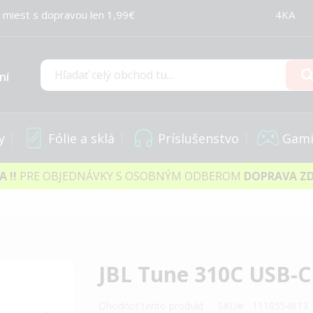
 miest s dopravou len 1,99€
4KA
ní
Hľadať
y
Fólie a sklá
Príslušenstvo
Gami
IA
!!
PRE OBJEDNÁVKY S OSOBNÝM ODBEROM
DOPRAVA Z
JBL Tune 310C USB-C
Ohodnoť tento produkt
SKU
1110554813