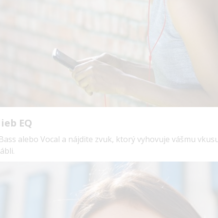
ieb EQ
Bass alebo Vocal a nájdite zvuk, ktorý vyhovuje vášmu vku
bli.