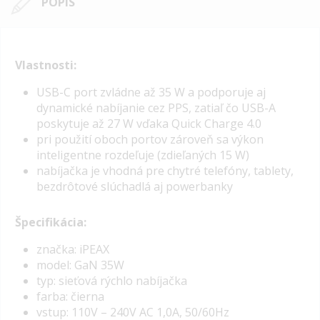
POPIS
Vlastnosti:
USB-C port zvládne až 35 W a podporuje aj
dynamické nabíjanie cez PPS, zatiaľ čo USB-A
poskytuje až 27 W vďaka Quick Charge 4.0
pri použití oboch portov zároveň sa výkon
inteligentne rozdeľuje (zdieľaných 15 W)
nabíjačka je vhodná pre chytré telefóny, tablety,
bezdrôtové slúchadlá aj powerbanky
Špecifikácia:
značka: iPEAX
model: GaN 35W
typ: sieťová rýchlo nabíjačka
farba: čierna
vstup: 110V – 240V AC 1,0A, 50/60Hz