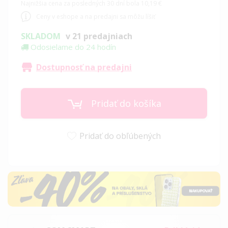
Najnižšia cena za posledných 30 dní bola 10,19 €
Ceny v eshope a na predajni sa môžu líšiť
SKLADOM
v 21 predajniach
Odosielame do 24 hodín
Dostupnosť na predajni
Pridať do košíka
Pridať do obľúbených