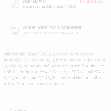
SOM SMART
Prihlásiť sa
Získaj späť na ďalší nákup:
1,02 €
VÝKUP POUŽITÝCH ZARIADENÍ
Vymeň staré zariadenie za nové TU.
Sieťová nabíjačka iPEAX s výkonom 35 W využíva
pokročilú GaN technológiu, ktorá umožňuje dosiahnuť
vysoký výkon pri minimálnych rozmeroch. Ponúka ako
USB-C s podporou Power Delivery a PPS, tak aj USB-A s
rýchlym nabíjaním QC 4.0, čo z nej robí ideálnu voľbu
pre väčšinu moderných zariadení.