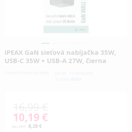
Preskočiť
iPEAX GaN sieťová nabíjačka 35W,
na
USB-C 35W + USB-A 27W, čierna
začiatok
galérie
Ohodnoť tento produkt
SKU
1110590009
obrázkov
Značka:
iPEAX
16,99 €
10,19 €
Special
Price
8,28 €