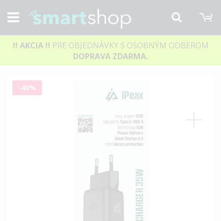
M
Hľadať
!! AKCIA
!!
PRE OBJEDNÁVKY S OSOBNÝM ODBEROM
DOPRAVA ZDARMA.
Preskočiť
-40%
na
koniec
galérie
obrázkov