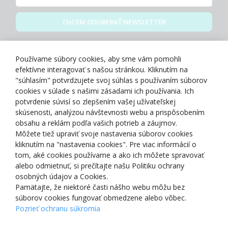
CHCEM ODOBERAŤ NEWSLETTER
Zásady spracovania osobných údajov
Používame súbory cookies, aby sme vám pomohli
efektívne interagovať s našou stránkou. Kliknutím na
"súhlasím" potvrdzujete svoj súhlas s používaním súborov
cookies v súlade s našimi zásadami ich používania. Ich
potvrdenie súvisí so zlepšením vašej užívateľskej
O NÁS
skúsenosti, analýzou návštevnosti webu a prispôsobením
obsahu a reklám podľa vašich potrieb a záujmov.
Môžete tiež upraviť svoje nastavenia súborov cookies
NAKUPOVANIE
kliknutím na "nastavenia cookies". Pre viac informácií o
tom, aké cookies používame a ako ich môžete spravovať
ZÁKAZNÍCKA ZÓNA
alebo odmietnuť, si prečítajte našu Politiku ochrany
osobných údajov a Cookies.
Pamätajte, že niektoré časti nášho webu môžu bez
NAŠE OCENENIA
súborov cookies fungovať obmedzene alebo vôbec.
Pozrieť ochranu súkromia