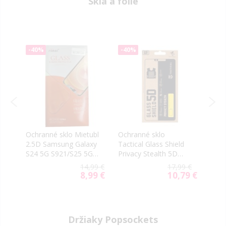
Sklá a fólie
-40%
-40%
-40
é
Ochranné sklo Mietubl
Ochranné sklo
Tact
na
2.5D Samsung Galaxy
Tactical Glass Shield
Sams
4
S24 5G S921/S25 5G
Privacy Stealth 5D
5G S
S931 transparentné
Samsung Galaxy S24
blac
9 €
14,99 €
17,99 €
5G S921/S25 5G S931
59 €
8,99 €
10,79 €
ial
Special
Special
čierne
e
Price
Price
Držiaky Popsockets