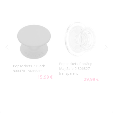
-40
PopS
Popsockets PopGrip
rn
Popsockets 2 Black
vent
MagSafe 2 806827
800470 - standard
aute
transparent
9 €
15,99 €
29,99 €