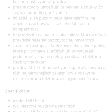
bez nutnosti vyberať puzdro
presné otvory umožňujú pripevnenie šnúrky, čo
zvyšuje pohodlie používateľa
dôležité je, že puzdro nepridáva telefónu na
objeme a zachováva si tak jeho ľahkosť a
kompaktnosť
to je dôležité najmä pre zákazníkov, ktorí oceňujú
praktické riešenia bez zbytočnej hmotnosti
za zmienku stoja aj doplnkové dekoratívne prvky,
ktoré pri pohľade z určitých uhlov vytvárajú
podmanivé vizuálne efekty a dodávajú telefónu
osobitý charakter
puzdro IMD Print nepochybne splní očakávania aj
tých najnáročnejších zákazníkov a poskytne
nielen ochranu telefónu, ale aj jedinečné čaro
Špecifikácia:
model: IMD Print
typ: plastové puzdro na smartfón
materiál: TPU (termoplastický polyuretán), PC