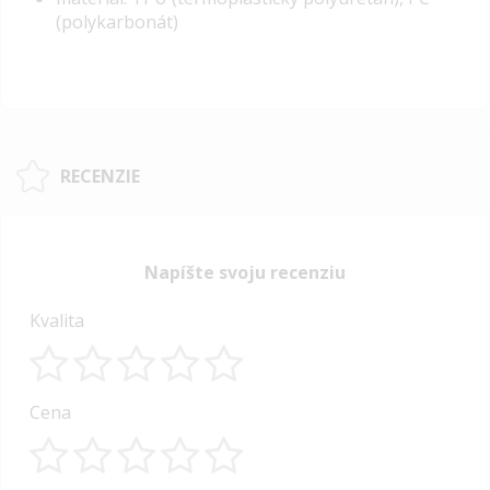
(polykarbonát)
RECENZIE
Napíšte svoju recenziu
Kvalita
1
2
3
4
5
Cena
star
stars
stars
stars
stars
1
2
3
4
5