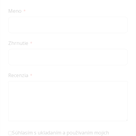
star
stars
stars
stars
stars
Meno
Zhrnutie
Recenzia
Súhlasím s ukladaním a používaním mojich