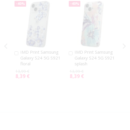
-40%
-40%
IMD Print Samsung
IMD Print Samsung
Pridať
Pridať
Galaxy S24 5G S921
Galaxy S24 5G S921
do
do
floral
splash
košíka
košíka
13,99 €
13,99 €
8,39 €
8,39 €
Special
Special
Price
Price