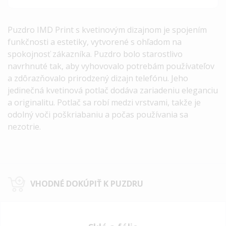
Puzdro IMD Print s kvetinovým dizajnom je spojením
funkčnosti a estetiky, vytvorené s ohľadom na
spokojnosť zákazníka. Puzdro bolo starostlivo
navrhnuté tak, aby vyhovovalo potrebám používateľov
a zdôrazňovalo prirodzený dizajn telefónu. Jeho
jedinečná kvetinová potlač dodáva zariadeniu eleganciu
a originalitu. Potlač sa robí medzi vrstvami, takže je
odolný voči poškriabaniu a počas používania sa
nezotrie.
VHODNÉ DOKÚPIŤ K PUZDRU