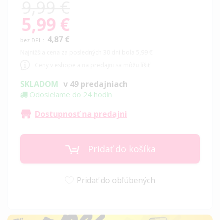
9,99 €
5,99 €
Special
Price
4,87 €
Najnižšia cena za posledných 30 dní bola 5,99 €
Ceny v eshope a na predajni sa môžu líšiť
SKLADOM
v 49 predajniach
Odosielame do 24 hodín
Dostupnosť na predajni
Pridať do košíka
Pridať do obľúbených