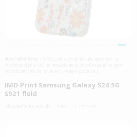
Ilustračné foto
. - môže zobrazovať príslušenstvo pre iný
model telefónu. Reálne prevedenie je prispôsobené na vami
požadovaný model (uvedený v názve produktu).
Preskočiť
IMD Print Samsung Galaxy S24 5G
na
S921 field
začiatok
galérie
Ohodnoť tento produkt
SKU
1110521533
obrázkov