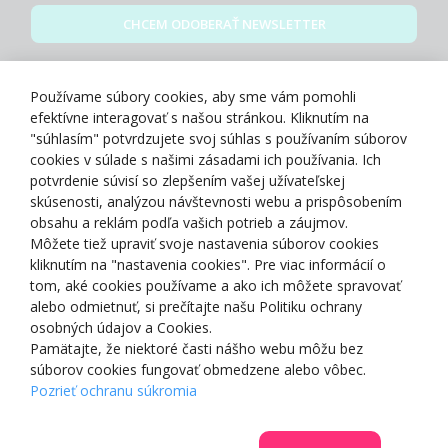
CHCEM ODOBERAŤ NEWSLETTER
Zásady spracovania osobných údajov
Používame súbory cookies, aby sme vám pomohli
efektívne interagovať s našou stránkou. Kliknutím na
"súhlasím" potvrdzujete svoj súhlas s používaním súborov
cookies v súlade s našimi zásadami ich používania. Ich
potvrdenie súvisí so zlepšením vašej užívateľskej
O NÁS
skúsenosti, analýzou návštevnosti webu a prispôsobením
obsahu a reklám podľa vašich potrieb a záujmov.
Môžete tiež upraviť svoje nastavenia súborov cookies
NAKUPOVANIE
kliknutím na "nastavenia cookies". Pre viac informácií o
tom, aké cookies používame a ako ich môžete spravovať
ZÁKAZNÍCKA ZÓNA
alebo odmietnuť, si prečítajte našu Politiku ochrany
osobných údajov a Cookies.
Pamätajte, že niektoré časti nášho webu môžu bez
NAŠE OCENENIA
súborov cookies fungovať obmedzene alebo vôbec.
Pozrieť ochranu súkromia