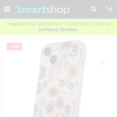
M
Hľadať
!! AKCIA
!!
PRE OBJEDNÁVKY S OSOBNÝM ODBEROM
DOPRAVA ZDARMA.
Preskočiť
-40%
na
koniec
galérie
obrázkov