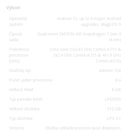
Výkon
Operačný
Android 15, up to 6 major Android
systém:
upgrades, MagicOS 9
Čipová
Qualcomm SM7550-AB Snapdragon 7 Gen 3
sada:
(4 nm)
Frekvencia
Octa-core (1x2.63 GHz Cortex-A715 &
procesora
3x2.4 GHz Cortex-A715 & 4x1.8 GHz
(GHz):
Cortex-A510)
Grafický čip:
Adreno 720
Počet jadier procesora:
8 x
Veľkosť RAM:
8 GB
Typ pamäte RAM:
LPDDR5
Veľkosť úložiska:
512 GB
Typ úložiska:
UFS 3.1
Senzory:
čítačka odtlačkov prstov (pod displejom,