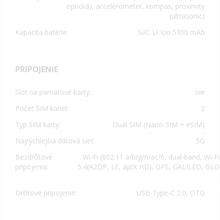
optická), accelerometer, kompas, proximity
(ultrasonic)
Kapacita batérie:
Si/C Li-Ion 5300 mAh
PRIPOJENIE
Slot na pamäťové karty:
nie
Počet SIM kariet:
2
Typ SIM karty:
Dual SIM (Nano-SIM + eSIM)
Najrýchlejšia dátová sieť:
5G
Bezdrôtové
Wi-Fi (802.11 a/b/g/n/ac/6, dual-band, Wi-Fi
pripojenia:
5.4(A2DP, LE, aptX HD), GPS, GALILEO, GL
Drôtové pripojenie:
USB Type-C 2.0, OTG