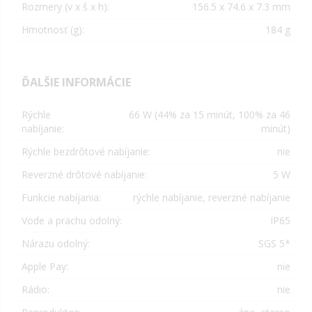
Rozmery (v x š x h):
156.5 x 74.6 x 7.3 mm
Hmotnosť (g):
184 g
ĎALŠIE INFORMÁCIE
Rýchle
66 W (44% za 15 minút, 100% za 46
nabíjanie:
minút)
Rýchle bezdrôtové nabíjanie:
nie
Reverzné drôtové nabíjanie:
5 W
Funkcie nabíjania:
rýchle nabíjanie, reverzné nabíjanie
Vode a prachu odolný:
IP65
Nárazu odolný:
SGS 5*
Apple Pay:
nie
Rádio:
nie