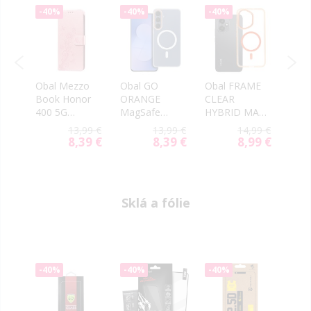
-40%
-40%
-40%
-40
e
Obal Mezzo
Obal GO
Obal FRAME
Obal
or
Book Honor
ORANGE
CLEAR
Shoc
rny
400 5G
MagSafe
HYBRID MAG
mm 
motýle
Honor 400 5G
COVER
400 
99 €
13,99 €
13,99 €
14,99 €
ružový
transparentný
MagSafe
tran
99 €
8,39 €
8,39 €
8,99 €
ial
Special
Special
Special
Honor 400 5G
e
Price
Price
Price
oranžový
Sklá a fólie
-40%
-40%
-40%
-40