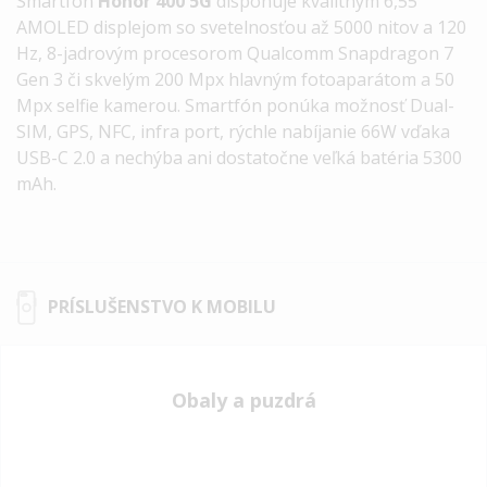
Smartfón
Honor 400 5G
disponuje kvalitným 6,55"
AMOLED displejom so svetelnosťou až 5000 nitov a 120
Hz, 8-jadrovým procesorom Qualcomm Snapdragon 7
Gen 3 či skvelým 200 Mpx hlavným fotoaparátom a 50
Mpx selfie kamerou. Smartfón ponúka možnosť Dual-
SIM, GPS, NFC, infra port, rýchle nabíjanie 66W vďaka
USB-C 2.0 a nechýba ani dostatočne veľká batéria 5300
mAh.
PRÍSLUŠENSTVO K MOBILU
Obaly a puzdrá