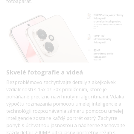
fotoaparát.
Skvelé fotografie a videá
Bezproblémovo zachytávajte detaily z akejkoľvek
vzdialenosti s 15x až 30x priblížením, ktoré je
poháňané precízne navrhnutými algoritmami. Vďaka
výpočtu rozmazania pomocou umelej inteligencie a
technológii rozpoznávania zámeru pomocou umelej
inteligencie zostane každý portrét ostrý. Zachyťte
pohyb s úchvatnou jasnosťou a nádherne zachovajte
každý detail. 200MP ultra jasný portrétny režim s