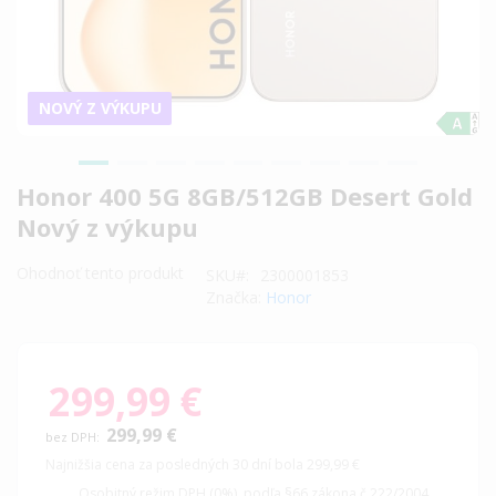
NOVÝ Z VÝKUPU
Preskočiť
Honor 400 5G 8GB/512GB Desert Gold
na
Nový z výkupu
začiatok
galérie
Ohodnoť tento produkt
SKU
2300001853
obrázkov
Značka:
Honor
299,99 €
299,99 €
Najnižšia cena za posledných 30 dní bola 299,99 €
Osobitný režim DPH (0%). podľa §66 zákona č.222/2004