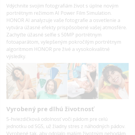
Vdýchnite svojim fotografiám život s úplne novým
portrétnym režimom AI Power Film Simulation.
HONOR AI analyzuje vaše fotografie a osvetlenie a
vytvára úžasné efekty prispôsobené vašej atmosfére.
Zachyťte úžasné selfie s 50MP portrétnym
fotoaparátom, vylepšeným pokročilým portrétnym
algoritmom HONOR pre živé a vysokokvalitné
výsledky.
Vyrobený pre dlhú životnosť
5-hviezdičková odolnosť voči pádom pre celú
jednotku od SGS, už žiadny stres z náhodných pádov.
Vyrobené tak, aby odolalo malým životným nehodám.