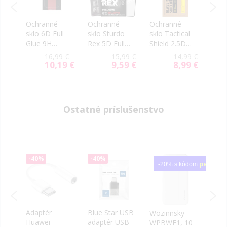
Ochranné
Ochranné
Ochranné
Och
al
sklo 6D Full
sklo Sturdo
sklo Tactical
sklo
d
Glue 9H
Rex 5D Full
Shield 2.5D
foto
Honor 400 5G
Glue Honor
Honor 400 5G
Blue
9 €
16,99 €
15,99 €
14,99 €
rne
čierne
400 5G čierne
transparentný
Cam
9 €
10,19 €
9,59 €
8,99 €
al
Special
Special
Special
Prot
Price
Price
Price
Easy 
Hono
čier
Ostatné príslušenstvo
-40%
-40%
-40
petotop
-20% s kódom
Adaptér
Blue Star USB
Allit
Wozinnsky
Huawei
adaptér USB-
101,
duk
WPBWE1, 10