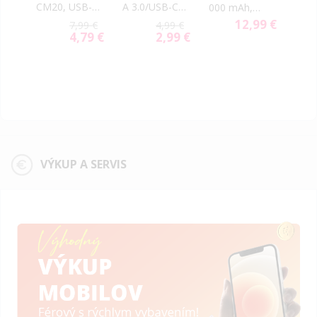
CM20, USB-
A 3.0/USB-C
adap
na
000 mAh,
C(M) na
čierny
cia 
t
biela
9 €
12,99 €
7,99 €
4,99 €
3.5mm audio
C do
K
4,79 €
2,99 €
Special
Special
jack(F), biely
sivý
0P
Price
Price
(Bulk)
ná,
VÝKUP A SERVIS