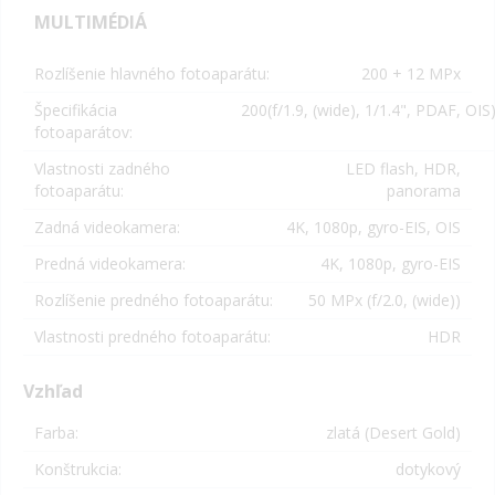
MULTIMÉDIÁ
Rozlíšenie hlavného fotoaparátu:
200 + 12 MPx
Špecifikácia
200(f/1.9, (wide), 1/1.4", PDAF, OIS)
fotoaparátov:
Vlastnosti zadného
LED flash, HDR,
fotoaparátu:
panorama
Zadná videokamera:
4K, 1080p, gyro-EIS, OIS
Predná videokamera:
4K, 1080p, gyro-EIS
Rozlíšenie predného fotoaparátu:
50 MPx (f/2.0, (wide))
Vlastnosti predného fotoaparátu:
HDR
Vzhľad
Farba:
zlatá (Desert Gold)
Konštrukcia:
dotykový