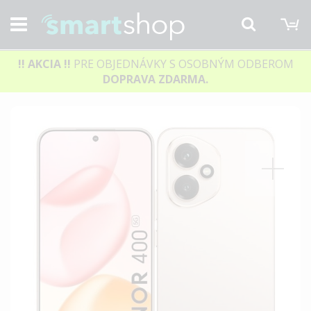
M
Hľadať
!! AKCIA
!!
PRE OBJEDNÁVKY S OSOBNÝM ODBEROM
DOPRAVA ZDARMA.
Preskočiť
na
koniec
galérie
obrázkov