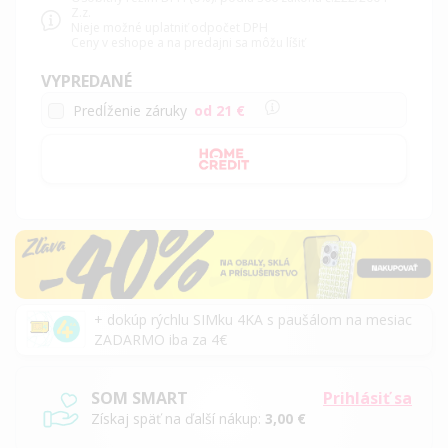
Z.z.
Nieje možné uplatniť odpočet DPH
Ceny v eshope a na predajni sa môžu líšiť
VYPREDANÉ
Predĺženie záruky
od 21 €
+ dokúp rýchlu SIMku 4KA s paušálom na mesiac
ZADARMO iba za 4€
SOM SMART
Prihlásiť sa
Získaj späť na ďalší nákup:
3,00 €