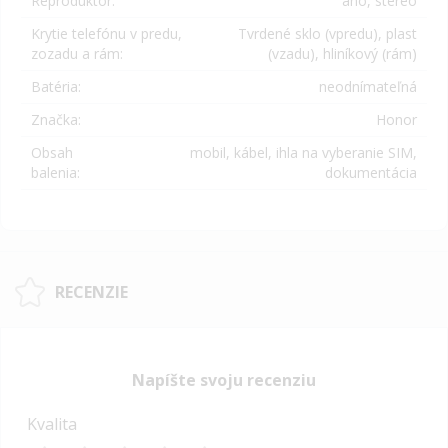
Reproduktor:
áno, stereo
Krytie telefónu v predu,
Tvrdené sklo (vpredu), plast
zozadu a rám:
(vzadu), hliníkový (rám)
Batéria:
neodnímateľná
Značka:
Honor
Obsah
mobil, kábel, ihla na vyberanie SIM,
balenia:
dokumentácia
RECENZIE
Napíšte svoju recenziu
Kvalita