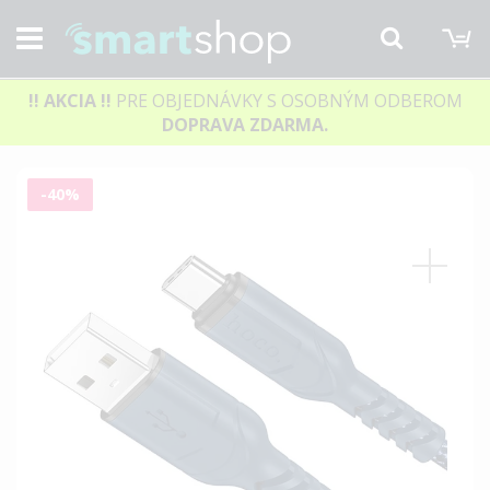
M
Hľadať
!! AKCIA
!!
PRE OBJEDNÁVKY S OSOBNÝM ODBEROM
DOPRAVA ZDARMA.
Preskočiť
-40%
na
koniec
galérie
obrázkov