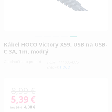
Preskočiť
Kábel HOCO Victory X59, USB na USB-
na
C 3A, 1m, modrý
začiatok
galérie
Ohodnoť tento produkt
SKU
1110354375
obrázkov
Značka:
HOCO
8,99 €
5,39 €
Special
Price
4,38 €