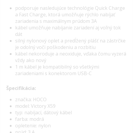
podporuje nasledujúce technológie Quick Charge
a Fast Charge, ktorá umožňuje rýchlo nabíjať
zariadenia s maximálnym prúdom 3A
kábel umožňuje nabíjanie zariadení aj voľný tok
dát
silný nylonový oplet a predĺžený plášť na zástrčke
je odolný voči poškodeniu a rozbitiu
kábel nekoroduje a neoxiduje, vďaka čomu vyzerá
vždy ako nový
1 m kábel je kompatibilný so všetkými
zariadeniami s konektorom USB-C
Špecifikácia:
značka: HOCO
model: Victory X59
typ: nabíjací, dátový kábel
farba: modrá
opletenie: nylon
prúd: 3 A