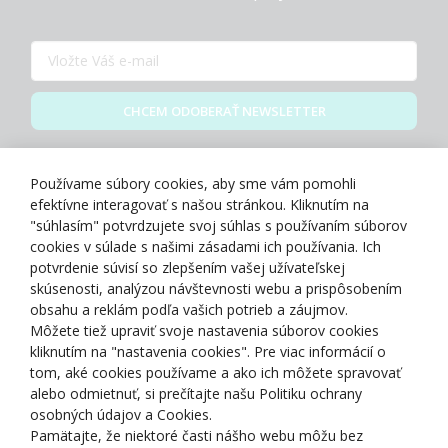
CHCEM ODOBERAŤ NEWSLETTER
Zásady spracovania osobných údajov
Používame súbory cookies, aby sme vám pomohli
efektívne interagovať s našou stránkou. Kliknutím na
"súhlasím" potvrdzujete svoj súhlas s používaním súborov
cookies v súlade s našimi zásadami ich používania. Ich
potvrdenie súvisí so zlepšením vašej užívateľskej
O NÁS
skúsenosti, analýzou návštevnosti webu a prispôsobením
obsahu a reklám podľa vašich potrieb a záujmov.
Môžete tiež upraviť svoje nastavenia súborov cookies
NAKUPOVANIE
kliknutím na "nastavenia cookies". Pre viac informácií o
tom, aké cookies používame a ako ich môžete spravovať
ZÁKAZNÍCKA ZÓNA
alebo odmietnuť, si prečítajte našu Politiku ochrany
osobných údajov a Cookies.
Pamätajte, že niektoré časti nášho webu môžu bez