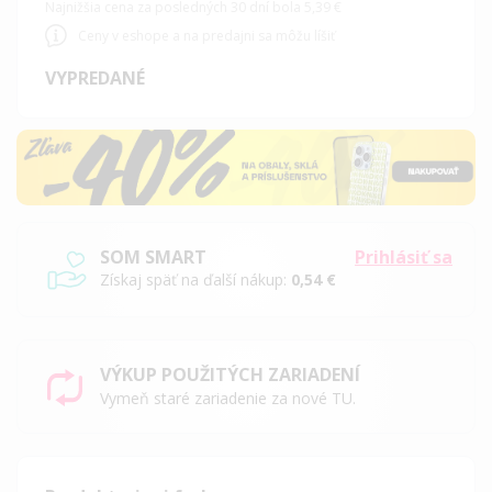
Najnižšia cena za posledných 30 dní bola 5,39 €
Ceny v eshope a na predajni sa môžu líšiť
VYPREDANÉ
SOM SMART
Prihlásiť sa
Získaj späť na ďalší nákup:
0,54 €
VÝKUP POUŽITÝCH ZARIADENÍ
Vymeň staré zariadenie za nové TU.