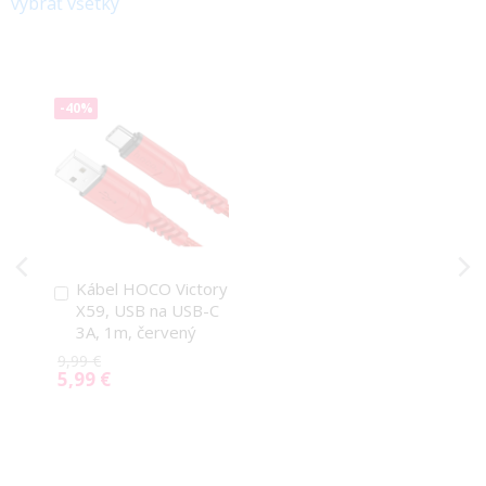
vybrať všetky
-40%
Kábel HOCO Victory
Pridať
X59, USB na USB-C
do
3A, 1m, červený
košíka
9,99 €
5,99 €
Special
Price