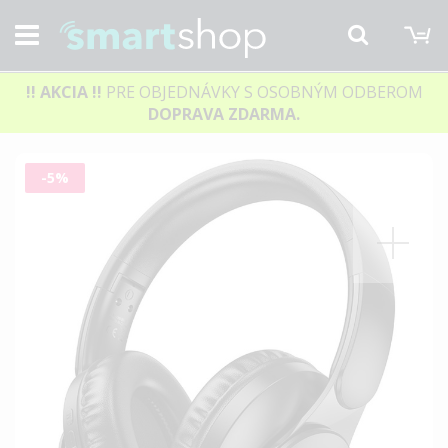
M
Hľadať
!! AKCIA
!!
PRE OBJEDNÁVKY S OSOBNÝM ODBEROM
DOPRAVA ZDARMA.
Preskočiť
-5%
na
koniec
galérie
obrázkov