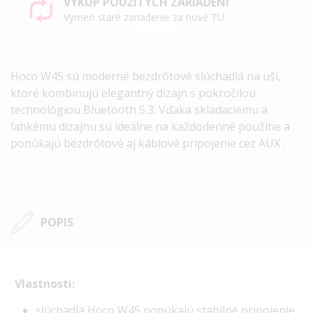
VÝKUP POUŽITÝCH ZARIADENÍ
Vymeň staré zariadenie za nové TU.
Hoco W45 sú moderné bezdrôtové slúchadlá na uši,
ktoré kombinujú elegantný dizajn s pokročilou
technológiou Bluetooth 5.3. Vďaka skladaciemu a
ľahkému dizajnu sú ideálne na každodenné použitie a
ponúkajú bezdrôtové aj káblové pripojenie cez
AUX
.
POPIS
Vlastnosti:
s
lúchadlá Hoco W45 ponúkajú stabilné pripojenie