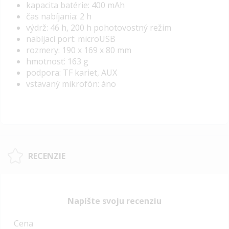
kapacita batérie: 400 mAh
čas nabíjania: 2 h
výdrž: 46 h, 200 h pohotovostný režim
nabíjací port: microUSB
rozmery: 190 x 169 x 80 mm
hmotnosť: 163 g
podpora: TF kariet, AUX
vstavaný mikrofón: áno
RECENZIE
Napíšte svoju recenziu
Cena