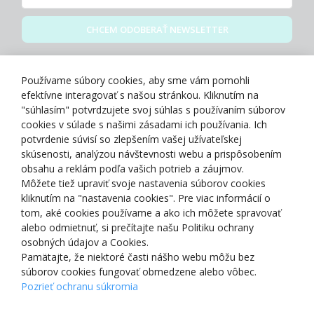
CHCEM ODOBERAŤ NEWSLETTER
Zásady spracovania osobných údajov
Používame súbory cookies, aby sme vám pomohli
efektívne interagovať s našou stránkou. Kliknutím na
"súhlasím" potvrdzujete svoj súhlas s používaním súborov
cookies v súlade s našimi zásadami ich používania. Ich
potvrdenie súvisí so zlepšením vašej užívateľskej
O NÁS
skúsenosti, analýzou návštevnosti webu a prispôsobením
obsahu a reklám podľa vašich potrieb a záujmov.
Môžete tiež upraviť svoje nastavenia súborov cookies
NAKUPOVANIE
kliknutím na "nastavenia cookies". Pre viac informácií o
tom, aké cookies používame a ako ich môžete spravovať
ZÁKAZNÍCKA ZÓNA
alebo odmietnuť, si prečítajte našu Politiku ochrany
osobných údajov a Cookies.
Pamätajte, že niektoré časti nášho webu môžu bez
NAŠE OCENENIA
súborov cookies fungovať obmedzene alebo vôbec.
Pozrieť ochranu súkromia