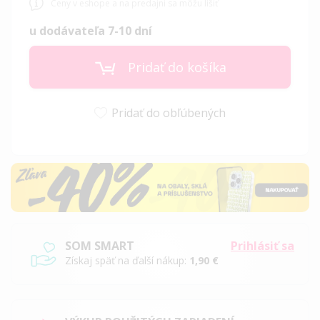
Ceny v eshope a na predajni sa môžu líšiť
u dodávateľa 7-10 dní
Pridať do košíka
Pridať do obľúbených
SOM SMART
Prihlásiť sa
Získaj späť na ďalší nákup:
1,90 €