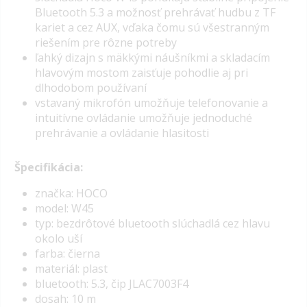
Bluetooth 5.3 a možnosť prehrávať hudbu z TF
kariet a cez
AUX
, vďaka čomu sú všestranným
riešením pre rôzne potreby
ľahký dizajn s mäkkými náušníkmi a skladacím
hlavovým mostom zaisťuje pohodlie aj pri
dlhodobom používaní
vstavaný mikrofón umožňuje telefonovanie a
intuitívne ovládanie umožňuje jednoduché
prehrávanie a ovládanie hlasitosti
Špecifikácia:
značka: HOCO
model: W45
typ: bezdrôtové bluetooth slúchadlá cez hlavu
okolo uší
farba: čierna
materiál: plast
bluetooth: 5.3, čip JLAC7003F4
dosah: 10 m