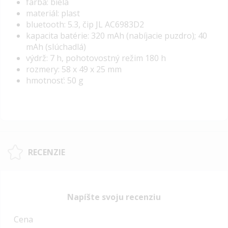
farba: biela
materiál: plast
bluetooth: 5.3, čip JL AC6983D2
kapacita batérie: 320 mAh (nabíjacie puzdro); 40
mAh (slúchadlá)
výdrž: 7 h, pohotovostný režim 180 h
rozmery: 58 x 49 x 25 mm
hmotnosť: 50 g
RECENZIE
Napíšte svoju recenziu
Cena