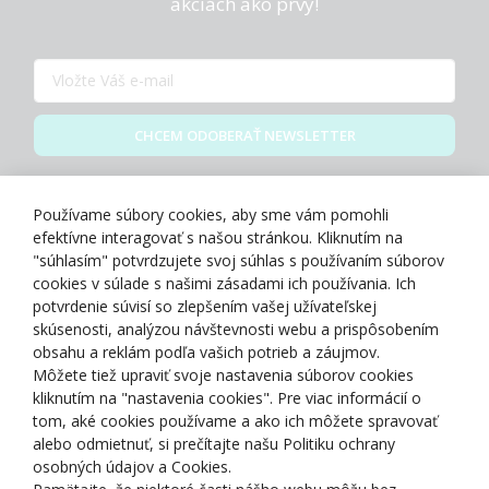
akciách ako prvý!
CHCEM ODOBERAŤ NEWSLETTER
Zásady spracovania osobných údajov
Používame súbory cookies, aby sme vám pomohli
efektívne interagovať s našou stránkou. Kliknutím na
"súhlasím" potvrdzujete svoj súhlas s používaním súborov
cookies v súlade s našimi zásadami ich používania. Ich
potvrdenie súvisí so zlepšením vašej užívateľskej
O NÁS
skúsenosti, analýzou návštevnosti webu a prispôsobením
obsahu a reklám podľa vašich potrieb a záujmov.
Môžete tiež upraviť svoje nastavenia súborov cookies
NAKUPOVANIE
kliknutím na "nastavenia cookies". Pre viac informácií o
tom, aké cookies používame a ako ich môžete spravovať
ZÁKAZNÍCKA ZÓNA
alebo odmietnuť, si prečítajte našu Politiku ochrany
osobných údajov a Cookies.