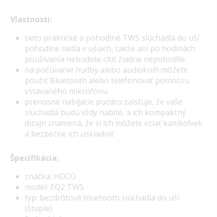
Vlastnosti:
tieto praktické a pohodlné
TWS
slúchadlá do uší
pohodlne sedia v ušiach, takže ani po hodinách
používania nebudete cítiť žiadne nepohodlie
na počúvanie hudby alebo audiokníh môžete
použiť Bluetooth alebo telefonovať pomocou
vstavaného mikrofónu
prenosné nabíjacie puzdro zaisťuje, že vaše
slúchadlá budú vždy nabité, a ich kompaktný
dizajn znamená, že si ich môžete vziať kamkoľvek
a bezpečne ich uskladniť
Špecifikácia:
značka: HOCO
model: EQ2 TWS
typ: bezdrôtové bluetooth slúchadlá do uší
(štuple)