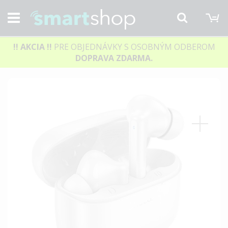
M
Hľadať
!! AKCIA
!!
PRE OBJEDNÁVKY S OSOBNÝM ODBEROM
DOPRAVA ZDARMA.
Preskočiť
na
koniec
galérie
obrázkov