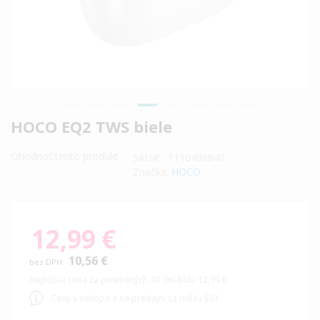
Preskočiť
HOCO EQ2 TWS biele
na
začiatok
Ohodnoť tento produkt
SKU
1110486840
galérie
Značka:
HOCO
obrázkov
12,99 €
10,56 €
Najnižšia cena za posledných 30 dní bola 12,99 €
Ceny v eshope a na predajni sa môžu líšiť