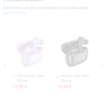
Zaškrtnite položky pre pridanie do košíka alebo
vybrať všetky
HOCO EQ2 TWS
HOCO EQ2 TWS
Pridať
Pridať
fialové
čierne
do
do
12,99 €
12,99 €
košíka
košíka