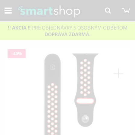
M
Hľadať
!! AKCIA
!!
PRE OBJEDNÁVKY S OSOBNÝM ODBEROM
DOPRAVA ZDARMA.
Preskočiť
-40%
na
koniec
galérie
obrázkov