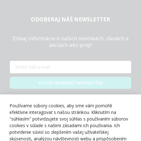
ODOBERAJ NÁŠ NEWSLETTER
Získaj informácie o našich novinkách, zľavách a
akciách ako prvý!
CHCEM ODOBERAŤ NEWSLETTER
Zásady spracovania osobných údajov
Používame súbory cookies, aby sme vám pomohli
efektívne interagovať s našou stránkou. Kliknutím na
"súhlasím" potvrdzujete svoj súhlas s používaním súborov
cookies v súlade s našimi zásadami ich používania. Ich
potvrdenie súvisí so zlepšením vašej užívateľskej
O NÁS
skúsenosti, analýzou návštevnosti webu a prispôsobením