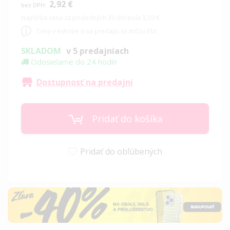
2,92 €
Najnižšia cena za posledných 30 dní bola 3,59 €
Ceny v eshope a na predajni sa môžu líšiť
SKLADOM
v 5 predajniach
Odosielame do 24 hodín
Dostupnosť na predajni
Pridať do košíka
Pridať do obľúbených