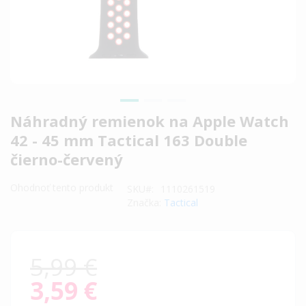
Preskočiť
Náhradný remienok na Apple Watch
na
42 - 45 mm Tactical 163 Double
začiatok
čierno-červený
galérie
obrázkov
Ohodnoť tento produkt
SKU
1110261519
Značka:
Tactical
5,99 €
3,59 €
Special
Price