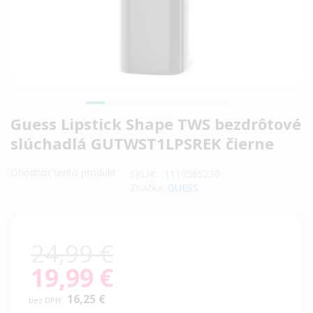
Preskočiť
Guess Lipstick Shape TWS bezdrôtové
na
slúchadlá GUTWST1LPSREK čierne
začiatok
galérie
Ohodnoť tento produkt
SKU
1110585230
obrázkov
Značka:
GUESS
24,99 €
19,99 €
Special
Price
16,25 €