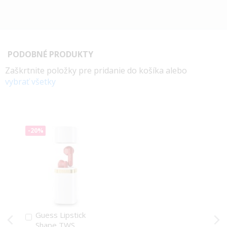
PODOBNÉ PRODUKTY
Zaškrtnite položky pre pridanie do košíka alebo
vybrať všetky
-20%
Guess Lipstick
Pridať
Shape TWS