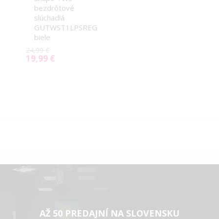
do
bezdrôtové
košíka
slúchadlá
GUTWST1LPSREG
biele
24,99 €
19,99 €
Special
Price
AŽ 50 PREDAJNÍ NA SLOVENSKU