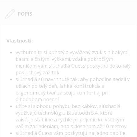
POPIS
Vlastnosti:
vychutnajte si bohatý a vyvážený zvuk s hlbokými
basmi a čistými výškami, vďaka pokročilým
meničom vám slúchadlá Guess poskytnú dokonalý
posluchový zážitok
slúchadlá sú navrhnuté tak, aby pohodlne sedeli v
ušiach po celý deň, ľahká konštrukcia a
ergonomický tvar zaisťujú komfort aj pri
dlhodobom nosení
užite si slobodu pohybu bez káblov, slúchadlá
využívajú technológiu Bluetooth 5.4, ktorá
zaisťuje stabilné a rýchle pripojenie ku všetkým
vašim zariadeniam, a to s dosahom až 10 metrov
slúchadlá Guess vám poskytujú na jedno nabitie