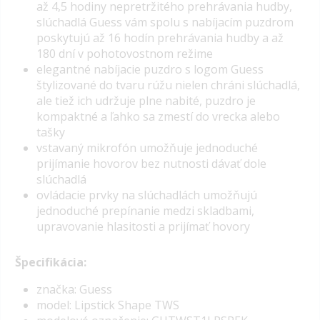
až 4,5 hodiny nepretržitého prehrávania hudby,
slúchadlá Guess vám spolu s nabíjacím puzdrom
poskytujú až 16 hodín prehrávania hudby a až
180 dní v pohotovostnom režime
elegantné nabíjacie puzdro s logom Guess
štylizované do tvaru rúžu nielen chráni slúchadlá,
ale tiež ich udržuje plne nabité, puzdro je
kompaktné a ľahko sa zmestí do vrecka alebo
tašky
vstavaný mikrofón umožňuje jednoduché
prijímanie hovorov bez nutnosti dávať dole
slúchadlá
ovládacie prvky na slúchadlách umožňujú
jednoduché prepínanie medzi skladbami,
upravovanie hlasitosti a prijímať hovory
Špecifikácia:
značka: Guess
model: Lipstick Shape TWS