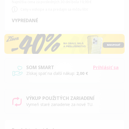
Najnižšia cena za posledných 30 dní bola 19,99 €
Ceny v eshope a na predajni sa môžu líšiť
VYPREDANÉ
SOM SMART
Prihlásiť sa
Získaj späť na ďalší nákup:
2,00 €
VÝKUP POUŽITÝCH ZARIADENÍ
Vymeň staré zariadenie za nové TU.