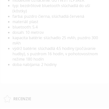
modelové označenie: GUTWST1LPSREK
typ: bezdrôtové bluetooth slúchadlá do uší
(kôstky)
farba: puzdro čierna, slúchadlá červená
materiál: plast
bluetooth: 5.4
dosah: 10 metrov
kapacita batérie: slúchadlo 25 mAh, puzdro 300
mAh
výdrž batérie: slúchadlá 4.5 hodiny (počúvanie
hudby), s puzdrom 16 hodín, v pohotovostnom
režime 180 hodín
doba nabíjania: 2 hodiny
RECENZIE