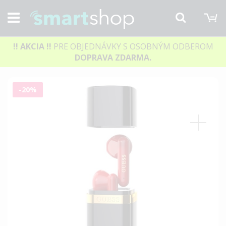
M
Hľadať
!! AKCIA
!!
PRE OBJEDNÁVKY S OSOBNÝM ODBEROM
DOPRAVA ZDARMA.
Preskočiť
-20%
na
koniec
galérie
obrázkov