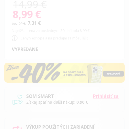
14,99 €
8,99 €
Special
Price
7,31 €
Najnižšia cena za posledných 30 dní bola 8,99 €
Ceny v eshope a na predajni sa môžu líšiť
VYPREDANÉ
SOM SMART
Prihlásiť sa
Získaj späť na ďalší nákup:
0,90 €
VÝKUP POUŽITÝCH ZARIADENÍ