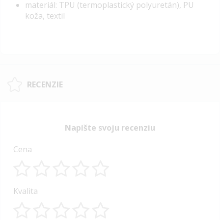
materiál: TPU (termoplastický polyuretán), PU
koža, textil
RECENZIE
Napíšte svoju recenziu
Cena
1
2
3
4
5
Kvalita
star
stars
stars
stars
stars