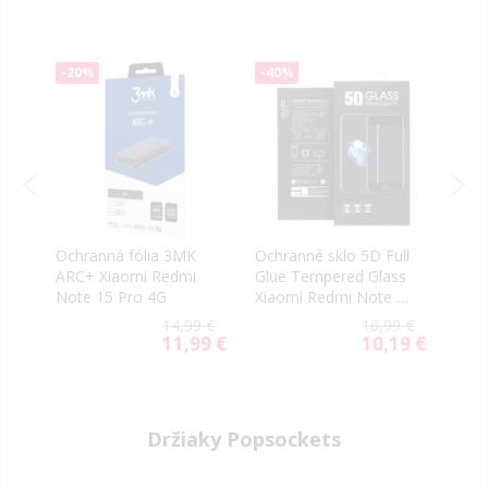
-20%
-40%
-40
Ochranná fólia 3MK
Ochranné sklo 5D Full
Ochr
i
ARC+ Xiaomi Redmi
Glue Tempered Glass
Tact
Note 15 Pro 4G
Xiaomi Redmi Note 15
5D X
Pro 4G čierne
Note
99 €
14,99 €
16,99 €
59 €
11,99 €
10,19 €
ial
Special
Special
e
Price
Price
Držiaky Popsockets