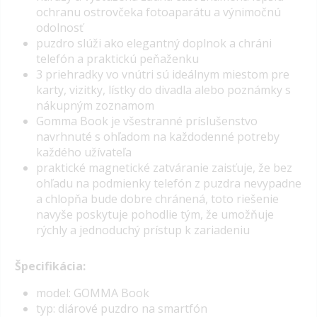
ochranu ostrovčeka fotoaparátu a výnimočnú
odolnosť
puzdro slúži ako elegantný doplnok a chráni
telefón a praktickú peňaženku
3 priehradky vo vnútri sú ideálnym miestom pre
karty, vizitky, lístky do divadla alebo poznámky s
nákupným zoznamom
Gomma Book je všestranné príslušenstvo
navrhnuté s ohľadom na každodenné potreby
každého užívateľa
praktické magnetické zatváranie zaisťuje, že bez
ohľadu na podmienky telefón z puzdra nevypadne
a chlopňa bude dobre chránená, toto riešenie
navyše poskytuje pohodlie tým, že umožňuje
rýchly a jednoduchý prístup k zariadeniu
Špecifikácia:
model: GOMMA Book
typ: diárové puzdro na smartfón