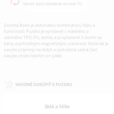
Vymeň staré zariadenie za nové TU.
Gomma Book je dokonalou kombináciou štýlu a
funkčnosti. Puzdro je vyrobené z mäkkého a
odolného
TPU, PU, textilu a
je vybavené 3 slotmi na
karty a pohodlným magnetickým uzáverom. Materiál je
navyše príjemný na dotyk a vystužená zadná časť
navyše chráni telefón pri páde.
VHODNÉ DOKÚPIŤ K PUZDRU
Sklá a fólie