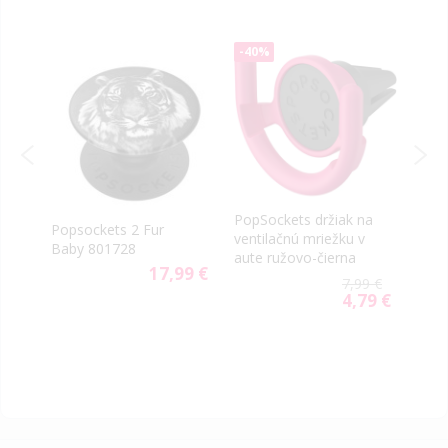
-40%
PopSockets držiak na
re
Popsockets 2 Fur
Pops
ventilačnú mriežku v
Baby 801728
Hors
aute ružovo-čierna
9 €
17,99 €
7,99 €
4,79 €
Special
Price