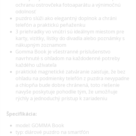
ochranu ostrovčeka fotoaparátu a výnimočnú
odolnosť
puzdro slúži ako elegantný doplnok a chráni
telefón a praktickú peňaženku
3 priehradky vo vnútri sú ideálnym miestom pre
karty, vizitky, lístky do divadla alebo poznámky s
nákupným zoznamom
Gomma Book je všestranné príslušenstvo
navrhnuté s ohľadom na každodenné potreby
každého užívateľa
praktické magnetické zatváranie zaisťuje, že bez
ohľadu na podmienky telefón z puzdra nevypadne
a chlopňa bude dobre chránená, toto riešenie
navyše poskytuje pohodlie tým, že umožňuje
rýchly a jednoduchý prístup k zariadeniu
Špecifikácia:
model: GOMMA Book
typ: diárové puzdro na smartfón