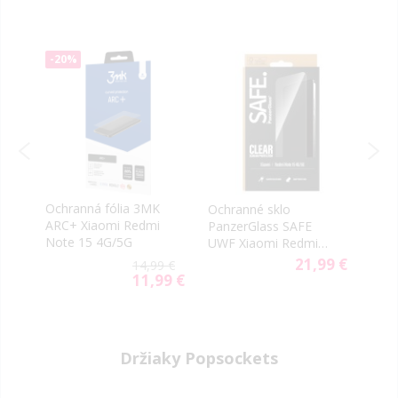
-20%
-40
bl
Ochranná fólia 3MK
Ochr
Ochranné sklo
ARC+ Xiaomi Redmi
Tact
PanzerGlass SAFE
ne
Note 15 4G/5G
5D X
UWF Xiaomi Redmi
Note
Note 15 4G/5G
21,99 €
9 €
14,99 €
9 €
11,99 €
al
Special
Price
Držiaky Popsockets