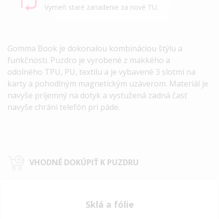
Vymeň staré zariadenie za nové TU.
Gomma Book je dokonalou kombináciou štýlu a
funkčnosti. Puzdro je vyrobené z mäkkého a
odolného
TPU, PU, textilu a
je vybavené 3 slotmi na
karty a pohodlným magnetickým uzáverom. Materiál je
navyše príjemný na dotyk a vystužená zadná časť
navyše chráni telefón pri páde.
VHODNÉ DOKÚPIŤ K PUZDRU
Sklá a fólie