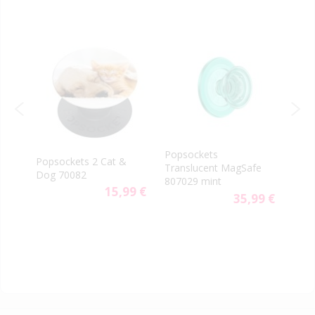
Popsockets
PopS
Popsockets 2 Cat &
Translucent MagSafe
Gen.
Dog 70082
807029 mint
Minn
9 €
15,99 €
35,99 €