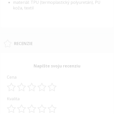
materiál: TPU (termoplastický polyuretán), PU
koža, textil
RECENZIE
Napíšte svoju recenziu
Cena
1
2
3
4
5
Kvalita
star
stars
stars
stars
stars