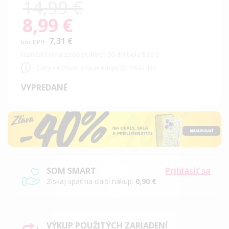
14,99 €
8,99 €
Special
Price
7,31 €
Najnižšia cena za posledných 30 dní bola 8,99 €
Ceny v eshope a na predajni sa môžu líšiť
VYPREDANÉ
SOM SMART
Prihlásiť sa
Získaj späť na ďalší nákup:
0,90 €
VÝKUP POUŽITÝCH ZARIADENÍ