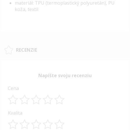
materiál: TPU (termoplastický polyuretán), PU
koža, textil
RECENZIE
Napíšte svoju recenziu
Cena
1
2
3
4
5
Kvalita
star
stars
stars
stars
stars