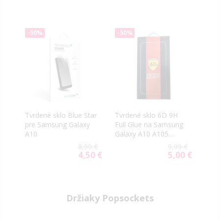
-50%
-50%
Tvrdené sklo Blue Star
Tvrdené sklo 6D 9H
pre Samsung Galaxy
Full Glue na Samsung
A10
Galaxy A10 A105
čierne
8,99 €
9,99 €
4,50 €
5,00 €
Special
Special
Price
Price
Držiaky Popsockets