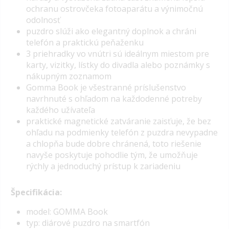
ochranu ostrovčeka fotoaparátu a výnimočnú
odolnosť
puzdro slúži ako elegantný doplnok a chráni
telefón a praktickú peňaženku
3 priehradky vo vnútri sú ideálnym miestom pre
karty, vizitky, lístky do divadla alebo poznámky s
nákupným zoznamom
Gomma Book je všestranné príslušenstvo
navrhnuté s ohľadom na každodenné potreby
každého užívateľa
praktické magnetické zatváranie zaisťuje, že bez
ohľadu na podmienky telefón z puzdra nevypadne
a chlopňa bude dobre chránená, toto riešenie
navyše poskytuje pohodlie tým, že umožňuje
rýchly a jednoduchý prístup k zariadeniu
Špecifikácia:
model: GOMMA Book
typ: diárové puzdro na smartfón