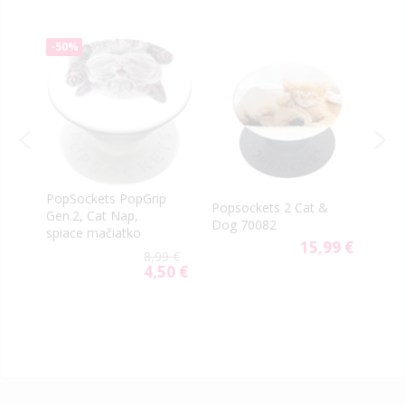
-50%
PopSockets PopGrip
Pops
Popsockets 2 Cat &
Gen.2, Cat Nap,
ed
Tran
Dog 70082
spiace mačiatko
8070
15,99 €
9 €
8,99 €
4,50 €
Special
Price