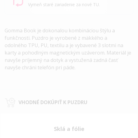
Vymeň staré zariadenie za nové TU.
Gomma Book je dokonalou kombináciou štýlu a
funkčnosti. Puzdro je vyrobené z mäkkého a
odolného
TPU, PU, textilu a
je vybavené 3 slotmi na
karty a pohodlným magnetickým uzáverom. Materiál je
navyše príjemný na dotyk a vystužená zadná časť
navyše chráni telefón pri páde.
VHODNÉ DOKÚPIŤ K PUZDRU
Sklá a fólie