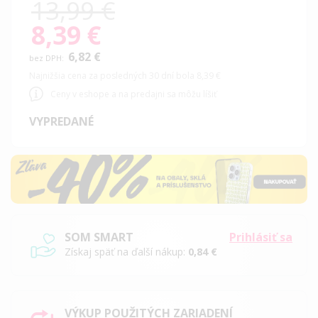
13,99 €
8,39 €
Special
Price
6,82 €
Najnižšia cena za posledných 30 dní bola 8,39 €
Ceny v eshope a na predajni sa môžu líšiť
VYPREDANÉ
SOM SMART
Prihlásiť sa
Získaj späť na ďalší nákup:
0,84 €
VÝKUP POUŽITÝCH ZARIADENÍ