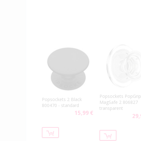
Popsockets PopGrip
Popsockets 2 Black
MagSafe 2 806827
800470 - standard
transparent
15,99 €
29,