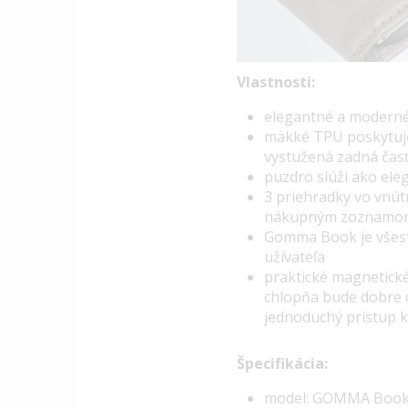
Vlastnosti:
elegantné a moderné
mäkké
TPU
poskytuje
vystužená zadná čas
puzdro slúži ako ele
3 priehradky vo vnútr
nákupným zoznamo
Gomma Book je všest
užívateľa
praktické magnetické
chlopňa bude dobre c
jednoduchý prístup k
Špecifikácia:
model: GOMMA Boo