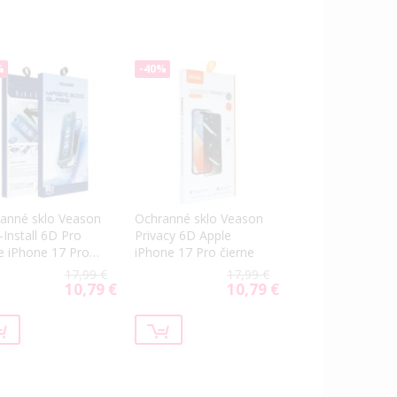
%
-40%
anné sklo Veason
Ochranné sklo Veason
-Install 6D Pro
Privacy 6D Apple
e iPhone 17 Pro
iPhone 17 Pro čierne
ne
17,99 €
17,99 €
10,79 €
10,79 €
Special
Special
Price
Price