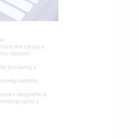
yk
tívne tlmí nárazy a
očnú odolnosť
alebo poznámky s
potreby každého
z puzdra nevypadne a
umožňuje rýchly a