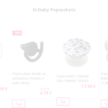
Držiaky Popsockets
-40%
PopSockets držiak na
Pops
Popsockets 2 Minnie
ventilačnú mriežku v
Bulb
Lilac Pattern 100433
aute čierny
112
17,99 €
99 €
7,99 €
4,79 €
Special
Price