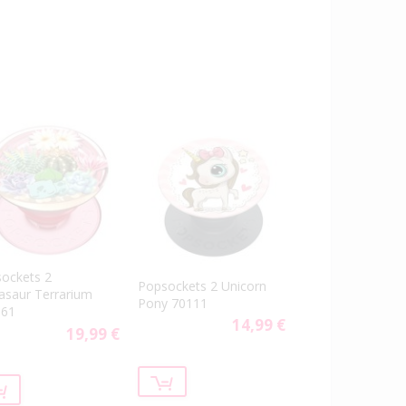
ockets 2
Popsockets 2 Unicorn
asaur Terrarium
Pony 70111
661
14,99 €
19,99 €