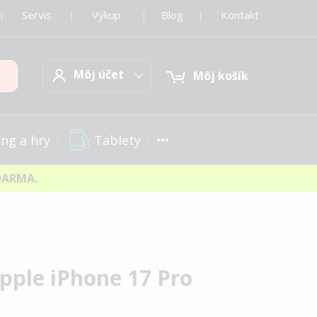
|
Servis
|
Výkup
|
Blog
|
Kontakt
Môj účet
Hľadať
Môj účet
Môj košík
Tablety
ng a hry
DARMA.
ple iPhone 17 Pro