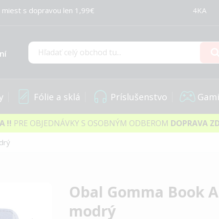
 miest s dopravou len 1,99€
4KA
ní
Hľadať
y
Fólie a sklá
Príslušenstvo
Gami
IA
!!
PRE OBJEDNÁVKY S OSOBNÝM ODBEROM
DOPRAVA Z
drý
Obal Gomma Book Ap
modrý