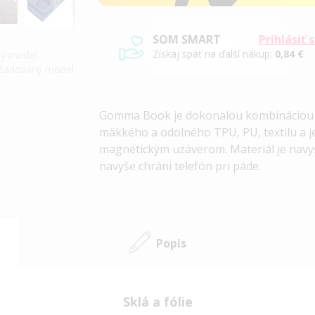
SOM SMART
Prihlásiť 
Získaj späť na ďalší nákup:
0,84 €
iný model
požadovaný model
Gomma Book je dokonalou kombináciou št
mäkkého a odolného
TPU, PU, textilu a
j
magnetickým uzáverom. Materiál je navy
navyše chráni telefón pri páde.
Popis
Sklá a fólie