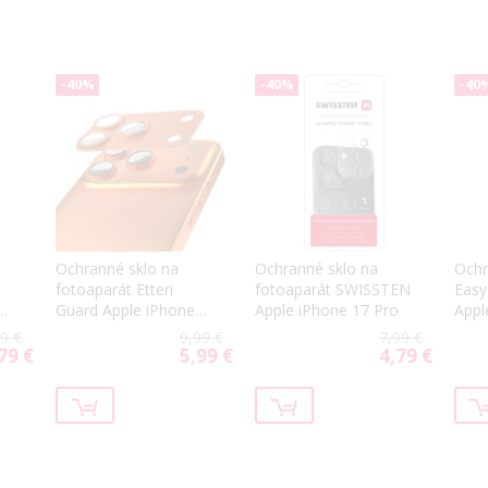
-40%
-40%
-40
Ochranné sklo na
Ochranné sklo na
Ochr
fotoaparát Etteri
fotoaparát SWISSTEN
Easy
17
Guard Apple iPhone
Apple iPhone 17 Pro
Appl
17 Pro oranžové
čier
9 €
9,99 €
7,99 €
79 €
5,99 €
4,79 €
ial
Special
Special
Price
Price