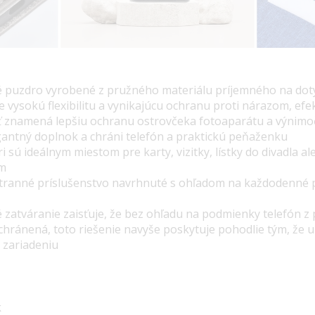
 puzdro vyrobené z pružného materiálu príjemného na dot
 vysokú flexibilitu a vynikajúcu ochranu proti nárazom, efek
ť znamená lepšiu ochranu ostrovčeka fotoaparátu a výnim
gantný doplnok a chráni telefón a praktickú peňaženku
i sú ideálnym miestom pre karty, vizitky, lístky do divadla 
m
ranné príslušenstvo navrhnuté s ohľadom na každodenné 
 zatváranie zaisťuje, že bez ohľadu na podmienky telefón 
hránená, toto riešenie navyše poskytuje pohodlie tým, že 
 zariadeniu
k