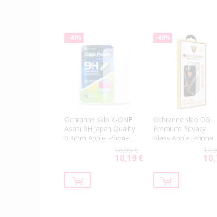
-40%
-40%
Ochranné sklo X-ONE
Ochranné sklo OG
Asahi 9H Japan Quality
Premium Privacy
0.3mm Apple iPhone
Glass Apple iPhone 
16 Pro/17/17 Pro
Pro čierne
16,99 €
17,9
transparentné
10,19 €
10,
Special
Spec
Price
Price