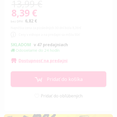
13,99 €
8,39 €
Special
Price
6,82 €
Najnižšia cena za posledných 30 dní bola 8,39 €
Ceny v eshope a na predajni sa môžu líšiť
SKLADOM
v 47 predajniach
Odosielame do 24 hodín
Dostupnosť na predajni
Pridať do košíka
Pridať do obľúbených