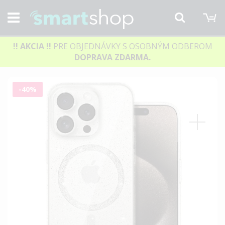
M
Hľadať
!! AKCIA
!!
PRE OBJEDNÁVKY S OSOBNÝM ODBEROM
DOPRAVA ZDARMA.
Preskočiť
-40%
na
koniec
galérie
obrázkov