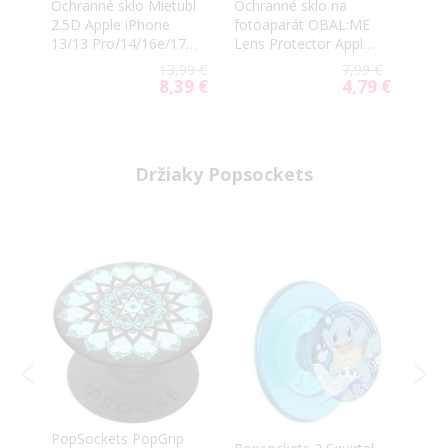
ll
Ochranné sklo Mietubl
Ochranné sklo na
Ochr
2.5D Apple iPhone
fotoaparát OBAL:ME
Glue
13/13 Pro/14/16e/17e
Lens Protector Apple
Appl
transparentné
iPhone 16e/17e
13/1
9 €
13,99 €
7,99 €
matné čierne
čier
9 €
8,39 €
4,79 €
al
Special
Special
Price
Price
Držiaky Popsockets
PopSockets PopGrip