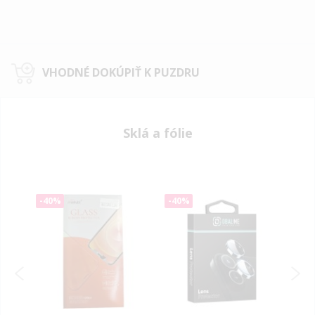
VHODNÉ DOKÚPIŤ K PUZDRU
Sklá a fólie
-40%
-40%
-40