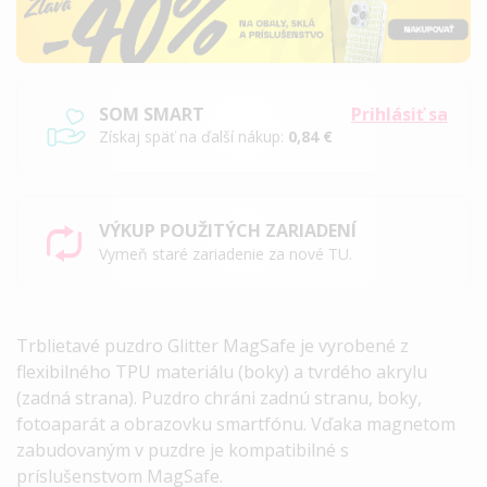
SOM SMART
Prihlásiť sa
Získaj späť na ďalší nákup:
0,84 €
VÝKUP POUŽITÝCH ZARIADENÍ
Vymeň staré zariadenie za nové TU.
Trblietavé puzdro Glitter MagSafe
je vyrobené z
flexibilného TPU materiálu (boky) a tvrdého akrylu
(zadná strana). Puzdro chráni zadnú stranu, boky,
fotoaparát a obrazovku smartfónu. Vďaka magnetom
zabudovaným v puzdre je kompatibilné s
príslušenstvom MagSafe.