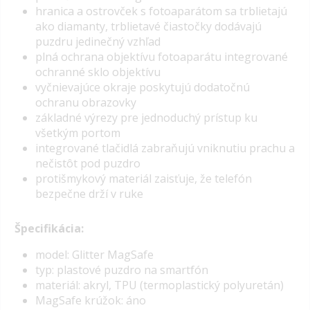
hranica a ostrovček s fotoaparátom sa trblietajú
ako diamanty, trblietavé čiastočky dodávajú
puzdru jedinečný vzhľad
plná ochrana objektívu fotoaparátu integrované
ochranné sklo objektívu
vyčnievajúce okraje poskytujú dodatočnú
ochranu obrazovky
základné výrezy pre jednoduchý prístup ku
všetkým portom
integrované tlačidlá zabraňujú vniknutiu prachu a
nečistôt pod puzdro
protišmykový materiál zaisťuje, že telefón
bezpečne drží v ruke
Špecifikácia:
model: Glitter MagSafe
typ: plastové puzdro na smartfón
materiál: akryl, TPU (termoplastický polyuretán)
MagSafe krúžok: áno