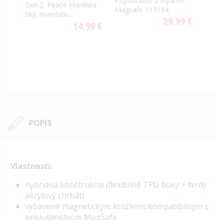
Popsockets 2 Squirtel
Pops
Gen.2, Peace Mandala
Magsafe 113194
Eeve
Sky, mandala
9 €
29,99 €
svetlomodrá
14,99 €
POPIS
Vlastnosti:
hybridná konštrukcia (flexibilné TPU boky + tvrdý
akrylový chrbát)
vybavené magnetickým krúžkom kompatibilným s
príslušenstvom MagSafe