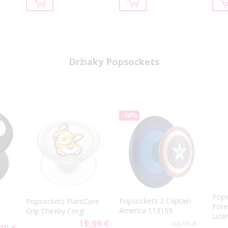
Držiaky Popsockets
-20%
p
Pops
Popsockets 2 Captain
Popsockets PlantCore
Fore
America 113159
Grip Cheeky Corgi
Lice
19,99 €
38,99 €
and 