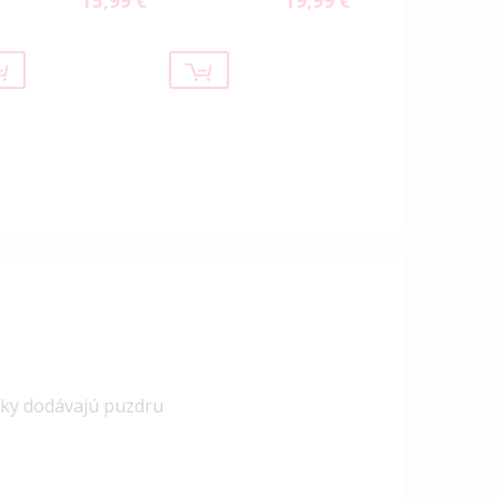
15,99 €
19,99 €
očky dodávajú puzdru