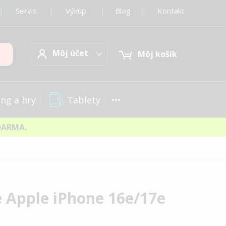
|
Servis
|
Výkup
|
Blog
|
Kontakt
Môj účet
Hľadať
Môj účet
Môj košík
Tablety
ng a hry
DARMA.
e Apple iPhone 16e/17e