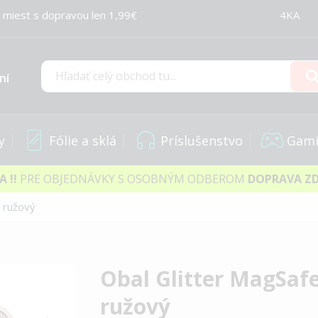
 miest s dopravou len 1,99€
4KA
ní
Hľadať
y
Fólie a sklá
Príslušenstvo
Gami
IA
!!
PRE OBJEDNÁVKY S OSOBNÝM ODBEROM
DOPRAVA Z
 ružový
Obal Glitter MagSaf
ružový