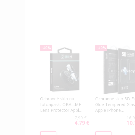
-40%
-40%
Ochranné sklo na
Ochranné sklo 5D Fu
fotoaparát OBAL:ME
Glue Tempered Glas
Lens Protector Apple
Apple iPhone
iPhone 16e/17e
13/16e/17e (PRIVEC
7,99 €
16,9
matné čierne
čierne
4,79 €
10,
Special
Spec
Price
Price