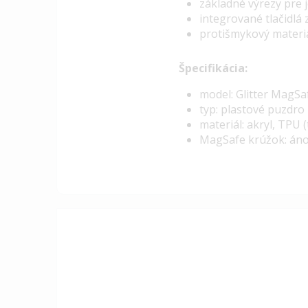
základné výrezy pre
integrované tlačidlá
protišmykový materiál
Špecifikácia:
model: Glitter MagSa
typ: plastové puzdro
materiál: akryl, TPU 
MagSafe krúžok: án