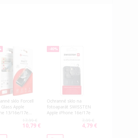
%
-40%
anné sklo Forcell
Ochranné sklo na
 Glass Apple
fotoaparát SWISSTEN
ne 13/16e/17e
Apple iPhone 16e/17e
ne
17,99 €
7,99 €
10,79 €
4,79 €
Special
Special
Price
Price