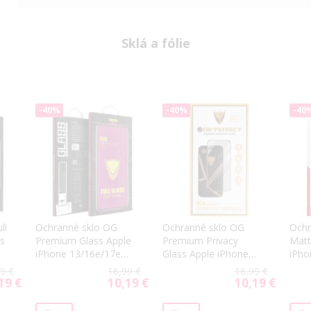
Sklá a fólie
-40%
-40%
-40
ll
Ochranné sklo OG
Ochranné sklo OG
Ochr
s
Premium Glass Apple
Premium Privacy
Matt
iPhone 13/16e/17e
Glass Apple iPhone
iPho
Y)
čierne
13/16e/17e čierne
čier
9 €
16,99 €
16,99 €
19 €
10,19 €
10,19 €
ial
Special
Special
Price
Price