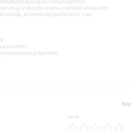
 jednoduchý prístup ku všetkým portom
 zabraňujú vniknutiu prachu a nečistôt pod puzdro
 zaisťuje, že telefón bezpečne drží v ruke
fe
 na smartfón
(termoplastický polyuretán)
o
Nap
Cena