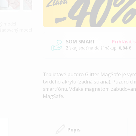
iný model
požadovaný model
SOM SMART
Prihlásiť 
Získaj späť na ďalší nákup:
0,84 €
Trblietavé puzdro Glitter MagSafe
je vyr
tvrdého akrylu (zadná strana). Puzdro c
smartfónu. Vďaka magnetom zabudovaným
MagSafe.
Popis