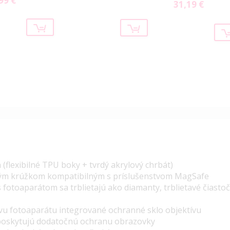
99 €
31,19 €
Special
Price
(flexibilné TPU boky + tvrdý akrylový chrbát)
ým krúžkom kompatibilným s príslušenstvom MagSafe
s fotoaparátom sa trblietajú ako diamanty, trblietavé čiast
vu fotoaparátu integrované ochranné sklo objektívu
 poskytujú dodatočnú ochranu obrazovky