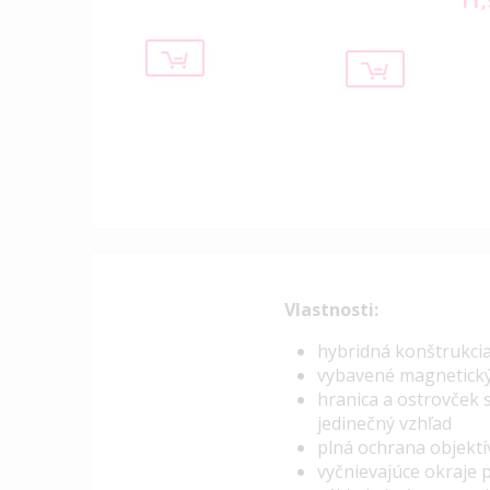
11,
Vlastnosti:
hybridná konštrukcia 
vybavené magnetick
hranica a ostrovček 
jedinečný vzhľad
plná ochrana objektí
vyčnievajúce okraje