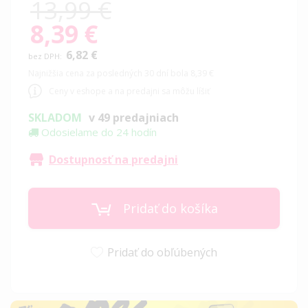
13,99 €
8,39 €
Special
Price
6,82 €
Najnižšia cena za posledných 30 dní bola 8,39 €
Ceny v eshope a na predajni sa môžu líšiť
SKLADOM
v 49 predajniach
Odosielame do 24 hodín
Dostupnosť na predajni
Pridať do košíka
Pridať do obľúbených