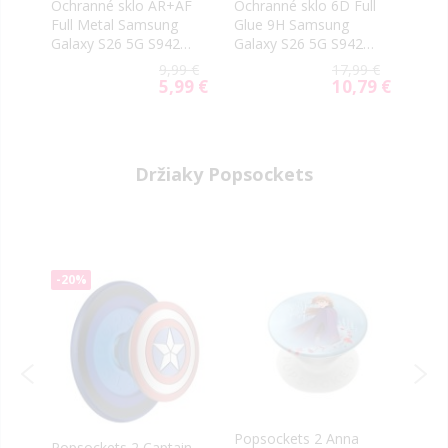
NE
Ochranné sklo AR+AF
Ochranné sklo 6D Full
Ochr
ity
Full Metal Samsung
Glue 9H Samsung
foto
Galaxy S26 5G S942
Galaxy S26 5G S942
Sams
čierne
čierne
5G S
99 €
9,99 €
17,99 €
59 €
5,99 €
10,79 €
ial
Special
Special
e
Price
Price
Držiaky Popsockets
-20%
Popsockets 2 Anna
Pops
Popsockets 2 Captain