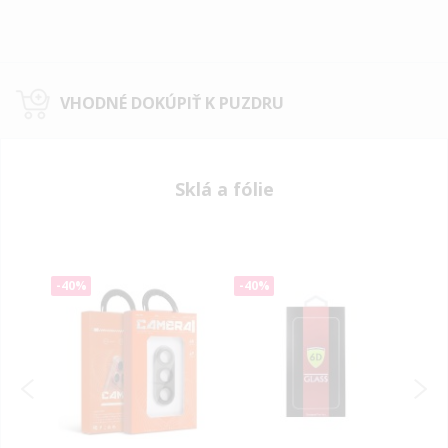
VHODNÉ DOKÚPIŤ K PUZDRU
Sklá a fólie
-40%
-40%
-40