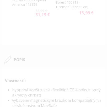
rn
Forest 100818 -
Grip
America 113159
Licensed Phone Grip
805
9 €
38,99 €
and Stand
15,99 €
31,19 €
Special
Price
POPIS
Vlastnosti:
hybridná konštrukcia (flexibilné TPU boky + tvrdý
akrylový chrbát)
vybavené magnetickým krúžkom kompatibilným s
príslušenstvom MagSafe