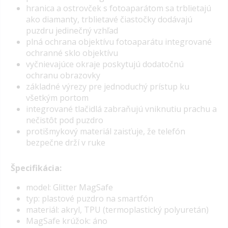
hranica a ostrovček s fotoaparátom sa trblietajú
ako diamanty, trblietavé čiastočky dodávajú
puzdru jedinečný vzhľad
plná ochrana objektívu fotoaparátu integrované
ochranné sklo objektívu
vyčnievajúce okraje poskytujú dodatočnú
ochranu obrazovky
základné výrezy pre jednoduchý prístup ku
všetkým portom
integrované tlačidlá zabraňujú vniknutiu prachu a
nečistôt pod puzdro
protišmykový materiál zaisťuje, že telefón
bezpečne drží v ruke
Špecifikácia:
model: Glitter MagSafe
typ: plastové puzdro na smartfón
materiál: akryl, TPU (termoplastický polyuretán)
MagSafe krúžok: áno