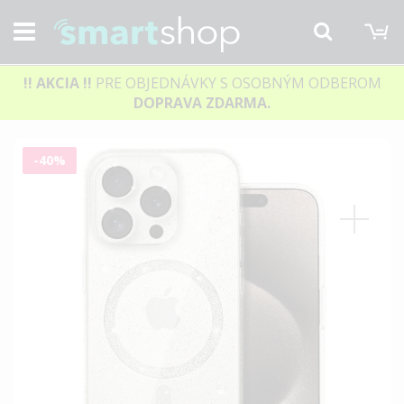
M
Hľadať
!! AKCIA
!!
PRE OBJEDNÁVKY S OSOBNÝM ODBEROM
DOPRAVA ZDARMA.
Preskočiť
-40%
na
koniec
galérie
obrázkov