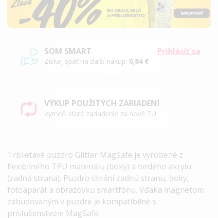
SOM SMART
Prihlásiť sa
Získaj späť na ďalší nákup:
0,84 €
VÝKUP POUŽITÝCH ZARIADENÍ
Vymeň staré zariadenie za nové TU.
Trblietavé puzdro Glitter MagSafe
je vyrobené z
flexibilného TPU materiálu (boky) a tvrdého akrylu
(zadná strana). Puzdro chráni zadnú stranu, boky,
fotoaparát a obrazovku smartfónu. Vďaka magnetom
zabudovaným v puzdre je kompatibilné s
príslušenstvom MagSafe.