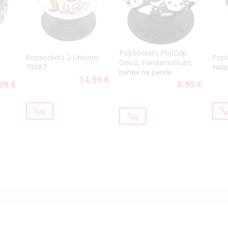
PopSockets PopGrip
Popsockets 2 Unicorn
Pops
Gen.2, Pandamonium,
70087
Nebu
panda na pande
14,99 €
99 €
8,99 €