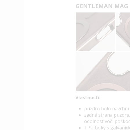
GENTLEMAN MAG 
Vlastnosti:
puzdro bolo navrhnu
zadná strana puzdra
odolnosť voči poško
TPU
boky s galvanick