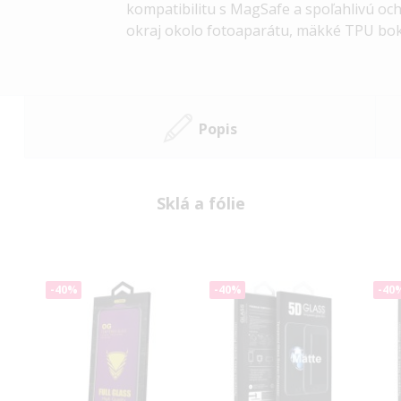
kompatibilitu s MagSafe a spoľahlivú o
okraj okolo fotoaparátu, mäkké
TPU
bok
Popis
Sklá a fólie
-40%
-40%
-40