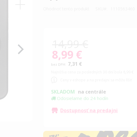
Ohodnoť tento produkt
SKU
1110563460
14,99 €
8,99 €
Special
Price
7,31 €
Najnižšia cena za posledných 30 dní bola 8,99 €
Ceny v eshope a na predajni sa môžu líšiť
SKLADOM
na centrále
Odosielame do 24 hodín
Dostupnosť na predajni