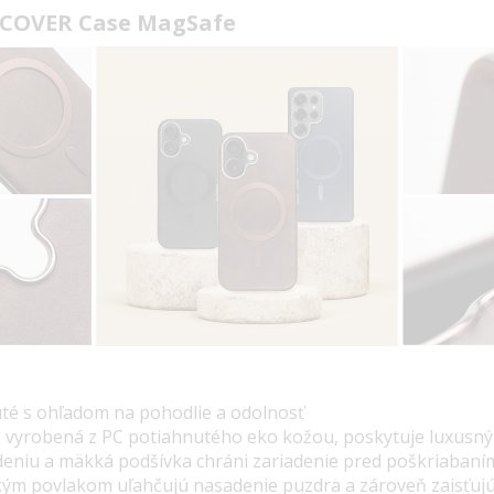
COVER Case MagSafe
té s ohľadom na pohodlie a odolnosť
, vyrobená z PC potiahnutého eko kožou, poskytuje luxusný
deniu a mäkká podšívka chráni zariadenie pred poškriabaní
ým povlakom uľahčujú nasadenie puzdra a zároveň zaisťujú s