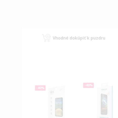
Vhodné dokúpiť k puzdru
-40%
-40%