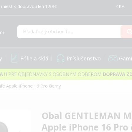
 miest s dopravou len 1,99€
4KA
ní
Hľadať
y
Fólie a sklá
Príslušenstvo
Gami
IA
!!
PRE OBJEDNÁVKY S OSOBNÝM ODBEROM
DOPRAVA Z
 Apple iPhone 16 Pro čierny
Obal GENTLEMAN M
Apple iPhone 16 Pro 