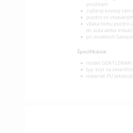
používaní
zvýšený kovový rám 
puzdro so vstavaným
vďaka tomu puzdro u
do auta alebo indukč
pri modeloch Samsun
Špecifikácia:
model: GENTLEMAN 
typ: kryt na smartfó
materiál: PU (ekokož