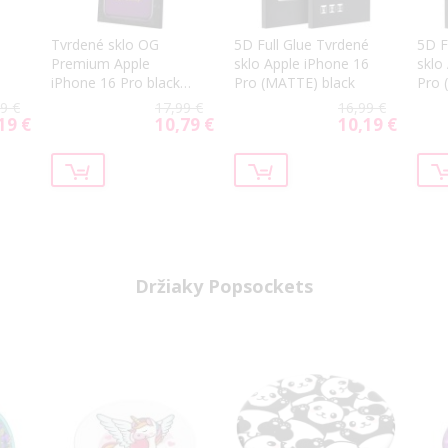
Tvrdené sklo OG
5D Full Glue Tvrdené
5D F
Premium Apple
sklo Apple iPhone 16
sklo
iPhone 16 Pro black
Pro (MATTE) black
Pro 
frame
9 €
17,99 €
16,99 €
19 €
10,79 €
10,19 €
ial
Special
Special
Price
Price
Držiaky Popsockets