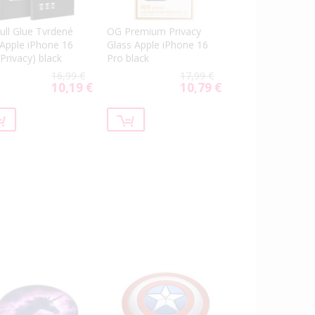
ull Glue Tvrdené
OG Premium Privacy
 Apple iPhone 16
Glass Apple iPhone 16
(Privacy) black
Pro black
16,99 €
17,99 €
10,19 €
10,79 €
Special
Special
Price
Price