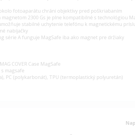
okolo fotoaparátu chráni objektívy pred poškriabaním
 magnetom 2300 Gs je plne kompatibilné s technológiou M
možňuje stabilné uchytenie telefónu k magnetickému príslu
né nabíjačky
g série A funguje MagSafe iba ako magnet pre držiaky
MAG COVER Case MagSafe
n s magsafe
a), PC (polykarbonát), TPU (termoplastický polyuretán)
Nap