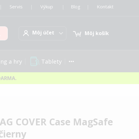
|
Servis
|
Výkup
|
Blog
|
Kontakt
Môj účet
Hľadať
Môj účet
Môj košík
Tablety
ng a hry
DARMA.
AG COVER Case MagSafe
čierny