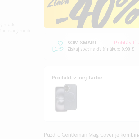
iný model
požadovaný model
SOM SMART
Prihlásiť 
Získaj späť na ďalší nákup:
0,90 €
Produkt v inej farbe
Puzdro Gentleman Mag Cover je kombinác