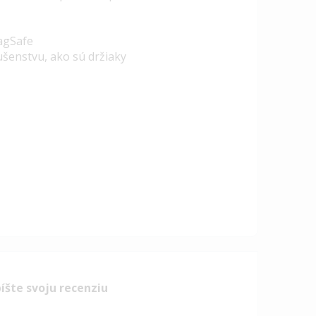
agSafe
šenstvu, ako sú držiaky
íšte svoju recenziu