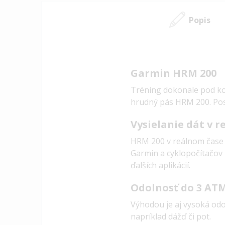
Popis
Garmin HRM 200
Tréning dokonale pod ko
hrudný pás HRM 200. Posk
Vysielanie dát v 
HRM 200 v reálnom čase 
Garmin a cyklopočítačov 
ďalších aplikácií.
Odolnosť do 3 AT
Výhodou je aj vysoká od
napríklad dážď či pot.