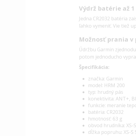
Výdrž batérie až 1
Jedna CR2032 batéria zai
ľahko vymeniť. Vie tiež u
Možnosť prania v
Údržbu Garmin zjednoduš
potom jednoducho vyprať 
Špecifikácia:
značka: Garmin
model: HRM 200
typ: hrudný pás
konektivita: ANT+, B
funkcie: meranie tep
batéria: CR2032
hmotnosť: 63 g
obvod hrudníka: XS-S
dĺžka popruhu: XS-S 