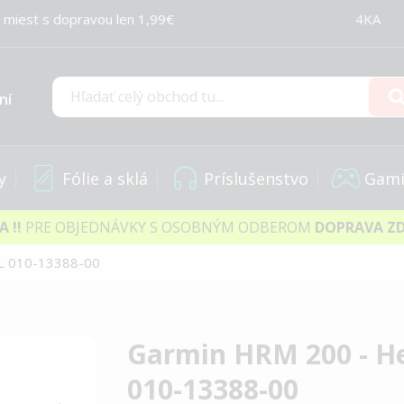
 miest s dopravou len 1,99€
4KA
ní
Hľadať
y
Fólie a sklá
Príslušenstvo
Gami
IA
!!
PRE OBJEDNÁVKY S OSOBNÝM ODBEROM
DOPRAVA Z
 L 010-13388-00
Garmin HRM 200 - He
010-13388-00