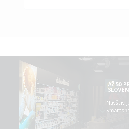
AŽ 50 P
SLOVEN
Navštív j
Smartsh