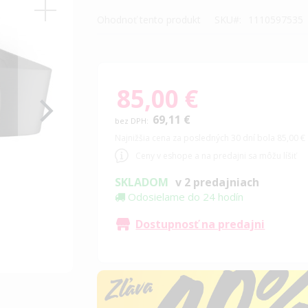
Ohodnoť tento produkt
SKU
1110597535
85,00 €
69,11 €
Najnižšia cena za posledných 30 dní bola 85,00 €
Ceny v eshope a na predajni sa môžu líšiť
SKLADOM
v 2 predajniach
Odosielame do 24 hodín
Dostupnosť na predajni