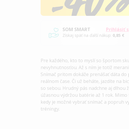
SOM SMART
Prihlásiť 
Získaj späť na ďalší nákup:
0,85 €
Pre každého, kto to myslí so športom sk
nevyhnutnosťou. Až s ním je totiž meran
Snímač pritom dokáže prenášať dáta do p
reálnom čase. Či už beháte, jazdíte na bi
so sebou. Hrudný pás nadchne aj dlhou ž
úžasnou výdržou batérie až 1 rok. Mimo
kedy je možné vybrať snímač a popruh vy
tréningy.