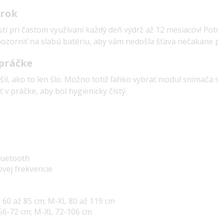
 rok
stí pri častom využívaní každý deň výdrž až 12 mesiacov! P
pozorniť na slabú batériu, aby vám nedošla šťava nečakane p
 práčke
il, ako to len šlo. Možno totiž ľahko vybrať modul snímača
v práčke, aby bol hygienicky čistý.
luetooth
ovej frekvencie
 60 až 85 cm; M-XL 80 až 119 cm
56-72 cm; M-XL 72-106 cm