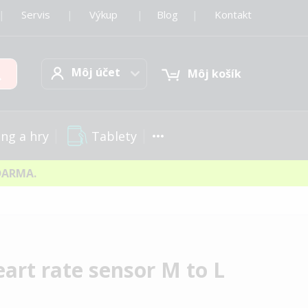
|
Servis
|
Výkup
|
Blog
|
Kontakt
Môj účet
Hľadať
Môj účet
Môj košík
Tablety
ng a hry
DARMA.
art rate sensor M to L