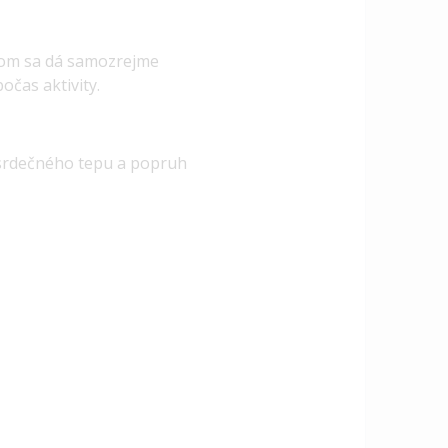
otom sa dá samozrejme
očas aktivity.
 srdečného tepu a popruh