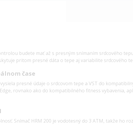
ntrolou budete mať až s presným snímaním srdcového tepu
ytuje pritom presné dáta o tepe aj variabilite srdcového te
reálnom čase
vysiela presné údaje o srdcovom tepe a VST do kompatibiln
Edge, rovnako ako do kompatibilného fitness vybavenia, apl
M
olnosť. Snímač HRM 200 je vodotesný do 3 ATM, takže ho ro