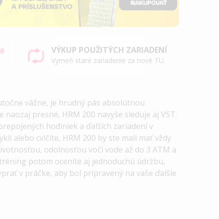
sa
VÝKUP POUŽITÝCH ZARIADENÍ
Vymeň staré zariadenie za nové TU.
utočne vážne, je hrudný pás absolútnou
ie naozaj presné, HRM 200 navyše sleduje aj VST.
repojených hodiniek a ďalších zariadení v
cykli alebo cvičíte, HRM 200 by ste mali mať vždy
ivotnosťou, odolnosťou voči vode až do 3 ATM a
 tréning potom oceníte aj jednoduchú údržbu,
prať v práčke, aby bol pripravený na vaše ďalšie