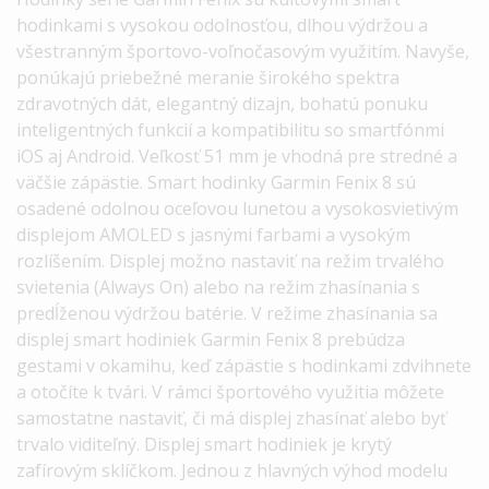
hodinkami s vysokou odolnosťou, dlhou výdržou a
všestranným športovo-voľnočasovým využitím. Navyše,
ponúkajú priebežné meranie širokého spektra
zdravotných dát, elegantný dizajn, bohatú ponuku
inteligentných funkcií a kompatibilitu so smartfónmi
iOS aj Android. Veľkosť 51 mm je vhodná pre stredné a
väčšie zápästie. Smart hodinky Garmin Fenix 8 sú
osadené odolnou oceľovou lunetou a vysokosvietivým
displejom AMOLED s jasnými farbami a vysokým
rozlíšením. Displej možno nastaviť na režim trvalého
svietenia (Always On) alebo na režim zhasínania s
predĺženou výdržou batérie. V režime zhasínania sa
displej smart hodiniek Garmin Fenix 8 prebúdza
gestami v okamihu, keď zápästie s hodinkami zdvihnete
a otočíte k tvári. V rámci športového využitia môžete
samostatne nastaviť, či má displej zhasínať alebo byť
trvalo viditeľný. Displej smart hodiniek je krytý
zafírovým sklíčkom. Jednou z hlavných výhod modelu