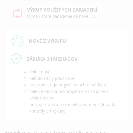
VÝKUP POUŽITÝCH ZARIADENÍ
Vymeň staré zariadenie za nové TU.
NOVÉ Z VÝKUPU
ZÁRUKA 24 MESIACOV
úplne nové
nebolo nikdy používané
na produkte je originálna ochranná fólia
balenie obsahuje kompletné nerozbalené
príslušenstvo
originál krabica môže byť otvorená z dôvodu
kontroly pri výkupe
Hodinky série Garmin Fenix sú kultovými smart