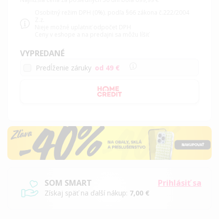
Osobitný režim DPH (0%). podľa §66 zákona č.222/2004
Z.z.
Nieje možné uplatniť odpočet DPH
Ceny v eshope a na predajni sa môžu líšiť
VYPREDANÉ
Predĺženie záruky
od 49 €
SOM SMART
Prihlásiť sa
Získaj späť na ďalší nákup:
7,00 €