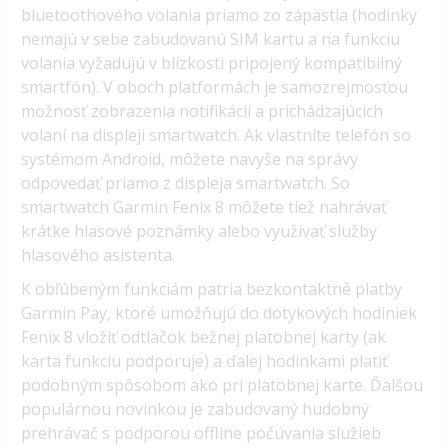
bluetoothového volania priamo zo zápästia (hodinky
nemajú v sebe zabudovanú SIM kartu a na funkciu
volania vyžadujú v blízkosti pripojený kompatibilný
smartfón). V oboch platformách je samozrejmosťou
možnosť zobrazenia notifikácií a prichádzajúcich
volaní na displeji smartwatch. Ak vlastníte telefón so
systémom Android, môžete navyše na správy
odpovedať priamo z displeja smartwatch. So
smartwatch Garmin Fenix 8 môžete tiež nahrávať
krátke hlasové poznámky alebo využívať služby
hlasového asistenta.
K obľúbeným funkciám patria bezkontaktné platby
Garmin Pay, ktoré umožňujú do dotykových hodiniek
Fenix 8 vložiť odtlačok bežnej platobnej karty (ak
karta funkciu podporuje) a ďalej hodinkami platiť
podobným spôsobom ako pri platobnej karte. Ďalšou
populárnou novinkou je zabudovaný hudobný
prehrávač s podporou offline počúvania služieb