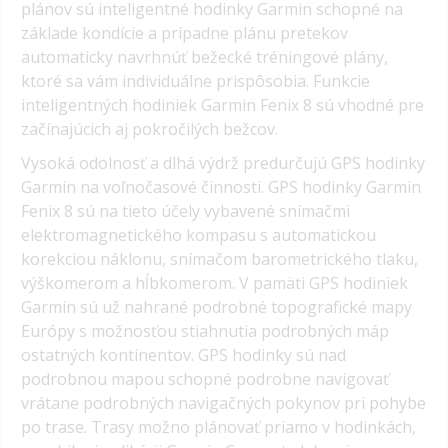
plánov sú inteligentné hodinky Garmin schopné na
základe kondície a prípadne plánu pretekov
automaticky navrhnúť bežecké tréningové plány,
ktoré sa vám individuálne prispôsobia. Funkcie
inteligentných hodiniek Garmin Fenix 8 sú vhodné pre
začínajúcich aj pokročilých bežcov.
Vysoká odolnosť a dlhá výdrž predurčujú GPS hodinky
Garmin na voľnočasové činnosti. GPS hodinky Garmin
Fenix 8 sú na tieto účely vybavené snímačmi
elektromagnetického kompasu s automatickou
korekciou náklonu, snímačom barometrického tlaku,
výškomerom a hĺbkomerom. V pamäti GPS hodiniek
Garmin sú už nahrané podrobné topografické mapy
Európy s možnosťou stiahnutia podrobných máp
ostatných kontinentov. GPS hodinky sú nad
podrobnou mapou schopné podrobne navigovať
vrátane podrobných navigačných pokynov pri pohybe
po trase. Trasy možno plánovať priamo v hodinkách,