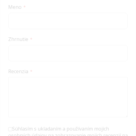
star
stars
stars
stars
stars
Meno
Zhrnutie
Recenzia
Súhlasím s ukladaním a používaním mojich
osobných údajov na zobrazovanie mojich recenzií na