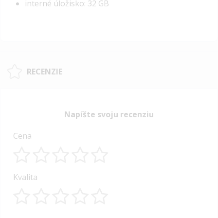
interné úložisko: 32 GB
RECENZIE
Napíšte svoju recenziu
Cena
1
2
3
4
5
Kvalita
star
stars
stars
stars
stars
1
2
3
4
5