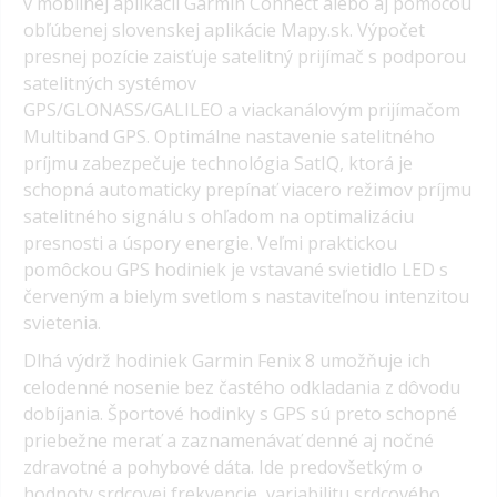
v mobilnej aplikácii Garmin Connect alebo aj pomocou
obľúbenej slovenskej aplikácie Mapy.sk. Výpočet
presnej pozície zaisťuje satelitný prijímač s podporou
satelitných systémov
GPS/GLONASS/GALILEO a viackanálovým prijímačom
Multiband GPS. Optimálne nastavenie satelitného
príjmu zabezpečuje technológia SatIQ, ktorá je
schopná automaticky prepínať viacero režimov príjmu
satelitného signálu s ohľadom na optimalizáciu
presnosti a úspory energie. Veľmi praktickou
pomôckou GPS hodiniek je vstavané svietidlo LED s
červeným a bielym svetlom s nastaviteľnou intenzitou
svietenia.
Dlhá výdrž hodiniek Garmin Fenix 8 umožňuje ich
celodenné nosenie bez častého odkladania z dôvodu
dobíjania. Športové hodinky s GPS sú preto schopné
priebežne merať a zaznamenávať denné aj nočné
zdravotné a pohybové dáta. Ide predovšetkým o
hodnoty srdcovej frekvencie, variabilitu srdcového