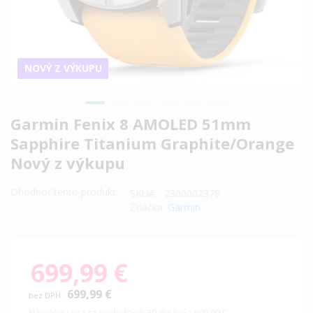
NOVÝ Z VÝKUPU
Preskočiť
Garmin Fenix 8 AMOLED 51mm
na
Sapphire Titanium Graphite/Orange
začiatok
Nový z výkupu
galérie
obrázkov
Ohodnoť tento produkt
SKU
2300002378
Značka:
Garmin
699,99 €
699,99 €
Najnižšia cena za posledných 30 dní bola 699,99 €