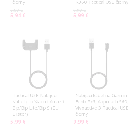
čierny
R360 Tactical USB čierny
6,99 €
9,99 €
5,94 €
5,99 €
Special
Special
Price
Price
Tactical USB Nabíjecí
Nabíjací kábel na Garmin
Kabel pro Xiaomi Amazfit
Fenix 5/6, Approach S60,
Bip/Bip Lite/Bip S (EU
Vivoactive 3 Tactical USB
Blister)
čierny
5,99 €
9,99 €