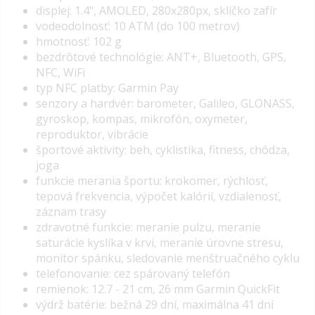
displej: 1.4", AMOLED, 280x280px, sklíčko zafír
vodeodolnosť: 10 ATM (do 100 metrov)
hmotnosť: 102 g
bezdrôtové technológie: ANT+, Bluetooth, GPS,
NFC, WiFi
typ NFC platby: Garmin Pay
senzory a hardvér: barometer, Galileo, GLONASS,
gyroskop, kompas, mikrofón, oxymeter,
reproduktor, vibrácie
športové aktivity: beh, cyklistika, fitness, chôdza,
joga
funkcie merania športu: krokomer, rýchlosť,
tepová frekvencia, výpočet kalórií, vzdialenosť,
záznam trasy
zdravotné funkcie: meranie pulzu, meranie
saturácie kyslíka v krvi, meranie úrovne stresu,
monitor spánku, sledovanie menštruačného cyklu
telefonovanie: cez spárovaný telefón
remienok: 12.7 - 21 cm, 26 mm Garmin QuickFit
výdrž batérie: bežná 29 dní, maximálna 41 dní