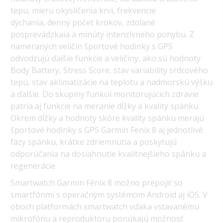
tepu, mieru okysličenia krvi, frekvencie
dýchania, denný počet krokov, zdolané
posprevádzkaia a minúty intenzívneho pohybu. Z
nameraných veličín športové hodinky s GPS
odvodzujú ďalšie funkcie a veličiny, ako sú hodnoty
Body Battery, Stress Score, stav variability srdcového
tepu, stav aklimatizácie na teplotu a nadmorskú výšku
a ďalšie. Do skupiny funkcií monitorujúcich zdravie
patria aj funkcie na meranie dĺžky a kvality spánku.
Okrem dĺžky a hodnoty skóre kvality spánku merajú
športové hodinky s GPS Garmin Fenix 8 aj jednotlivé
fázy spánku, krátke zdriemnutia a poskytujú
odporúčania na dosiahnutie kvalitnejšieho spánku a
regenerácie.
Smartwatch Garmin Fénix 8 možno prepojiť so
smartfónmi s operačným systémom Android aj iOS. V
oboch platformách smartwatch vďaka vstavanému
mikrofónu a reproduktoru ponúkajú možnosť