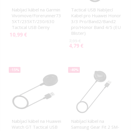
Nabíjací kábel na Garmin
Tactical USB Nabíjecí
Vivomove/Forerunner73
Kabel pro Huawei Honor
5XT/235XT/230/630
3/3 Pro/Band2/Band2
Tactical USB čierny
pro/Honor Band 4/5 (EU
Blister)
10,99 €
7,99 €
4,79 €
Special
Price
-15%
-40%
Nabíjací kábel na Huawei
Nabíjací kábel na
Watch GT Tactical USB
Samsung Gear Fit 2 SM-