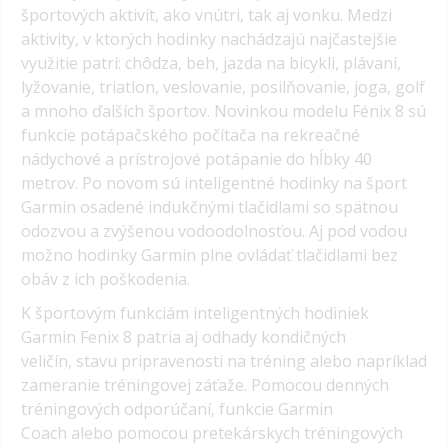
športových aktivít, ako vnútri, tak aj vonku. Medzi
aktivity, v ktorých hodinky nachádzajú najčastejšie
využitie patrí: chôdza, beh, jazda na bicykli, plávaní,
lyžovanie, triatlon, veslovanie, posilňovanie, joga, golf
a mnoho ďalších športov. Novinkou modelu Fénix 8 sú
funkcie potápačského počítača na rekreačné
nádychové a prístrojové potápanie do hĺbky 40
metrov. Po novom sú inteligentné hodinky na šport
Garmin osadené indukčnými tlačidlami so spätnou
odozvou a zvýšenou vodoodolnosťou. Aj pod vodou
možno hodinky Garmin plne ovládať tlačidlami bez
obáv z ich poškodenia.
K športovým funkciám inteligentných hodiniek
Garmin Fenix 8 patria aj odhady kondičných
veličín, stavu pripravenosti na tréning alebo napríklad
zameranie tréningovej záťaže. Pomocou denných
tréningových odporúčaní, funkcie Garmin
Coach alebo pomocou pretekárskych tréningových