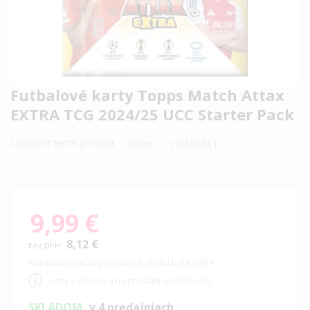
Preskočiť
Futbalové karty Topps Match Attax
na
EXTRA TCG 2024/25 UCC Starter Pack
začiatok
galérie
Ohodnoť tento produkt
SKU
1110559611
obrázkov
9,99 €
8,12 €
Najnižšia cena za posledných 30 dní bola 9,99 €
Ceny v eshope a na predajni sa môžu líšiť
SKLADOM
v 4 predajniach