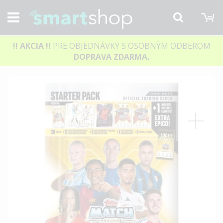
M
Hľadať
!! AKCIA
!!
PRE OBJEDNÁVKY S OSOBNÝM ODBEROM
DOPRAVA ZDARMA.
Preskočiť
na
koniec
galérie
obrázkov