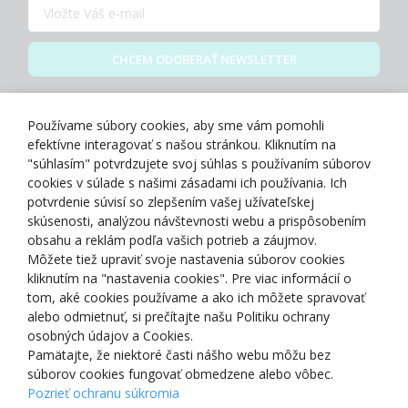
CHCEM ODOBERAŤ NEWSLETTER
Zásady spracovania osobných údajov
Používame súbory cookies, aby sme vám pomohli
efektívne interagovať s našou stránkou. Kliknutím na
"súhlasím" potvrdzujete svoj súhlas s používaním súborov
cookies v súlade s našimi zásadami ich používania. Ich
potvrdenie súvisí so zlepšením vašej užívateľskej
O NÁS
skúsenosti, analýzou návštevnosti webu a prispôsobením
obsahu a reklám podľa vašich potrieb a záujmov.
Môžete tiež upraviť svoje nastavenia súborov cookies
NAKUPOVANIE
kliknutím na "nastavenia cookies". Pre viac informácií o
tom, aké cookies používame a ako ich môžete spravovať
ZÁKAZNÍCKA ZÓNA
alebo odmietnuť, si prečítajte našu Politiku ochrany
osobných údajov a Cookies.
Pamätajte, že niektoré časti nášho webu môžu bez
NAŠE OCENENIA
súborov cookies fungovať obmedzene alebo vôbec.
Pozrieť ochranu súkromia