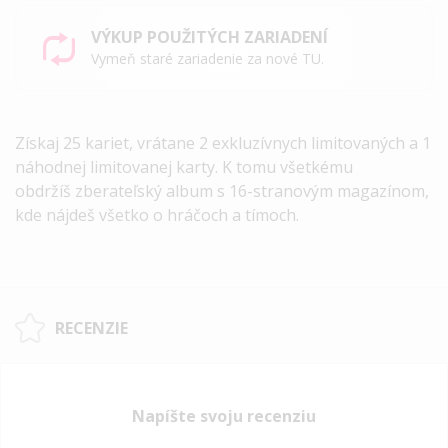
VÝKUP POUŽITÝCH ZARIADENÍ
Vymeň staré zariadenie za nové TU.
Získaj 25 kariet, vrátane 2 exkluzívnych limitovaných a 1
náhodnej limitovanej karty. K tomu všetkému
obdržíš zberateľský album s 16-stranovým magazínom,
kde nájdeš všetko o hráčoch a tímoch.
RECENZIE
Napíšte svoju recenziu