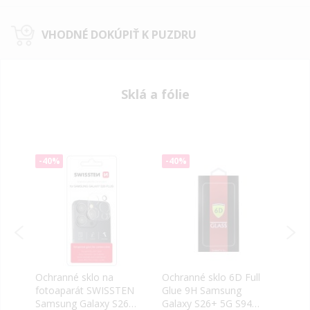
VHODNÉ DOKÚPIŤ K PUZDRU
Sklá a fólie
-40%
-40%
-40
Ochranné sklo na
Ochranné sklo 6D Full
Ochr
NE
fotoaparát SWISSTEN
Glue 9H Samsung
Guar
Samsung Galaxy S26+
Galaxy S26+ 5G S947
2.5D
6+