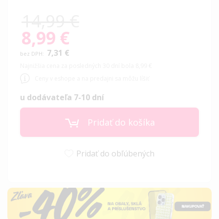
14,99 €
8,99 €
Special
Price
7,31 €
Najnižšia cena za posledných 30 dní bola 8,99 €
Ceny v eshope a na predajni sa môžu líšiť
u dodávateľa 7-10 dní
Pridať do košíka
Pridať do obľúbených