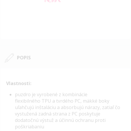
14,99 €
POPIS
Vlastnosti:
p
uzdro je vyrobené z kombinácie
flexibilného
TPU
a tvrdého PC, mäkké boky
uľahčujú inštaláciu a absorbujú nárazy, zatiaľ čo
vystužená zadná strana z PC poskytuje
dodatočnú výstuž a účinnú ochranu proti
poškriabaniu