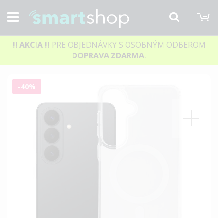
M
Hľadať
!! AKCIA
!!
PRE OBJEDNÁVKY S OSOBNÝM ODBEROM
DOPRAVA ZDARMA.
Preskočiť
-40%
na
koniec
galérie
obrázkov