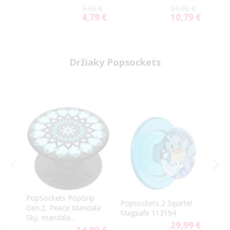
5G S947
čierne
S26+
9 €
7,99 €
17,99 €
(s a
4,79 €
10,79 €
Special
Special
Price
Price
Držiaky Popsockets
PopSockets PopGrip
Popsockets 2 Squirtel
Pops
Gen.2, Peace Mandala
Magsafe 113194
Eeve
Sky, mandala
9 €
29,99 €
svetlomodrá