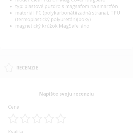
typ: plastové puzdro s magsafom na smartfón
materiál: PC (polykarbonát)(zadná strana), TPU
(termoplastický polyuretán)(boky)
magnetický krúžok MagSafe: áno
RECENZIE
Napíšte svoju recenziu
Cena
1
2
3
4
5
Kvalita