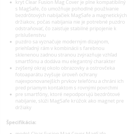
kryt Clear Fusion Mag Cover je plne kompatibilný
s MagSafe, čo umožňuje pohodlné používanie
bezdrôtových nabíjačiek MagSafe a magnetických
držiakov, počas nabíjania nie je potrebné puzdro
odstraňovať, čo zaisťuje stabilné pripojenie k
príslušenstvu
puzdro sa vyznačuje moderným dizajnom,
priehľadný rám v kombinácii s farebnou
sklenenou zadnou stranou zvýrazňuje vzhľad
smartfónu a dodáva mu elegantný charakter
zvýšený okraj okolo obrazovky a ostrovčeka
fotoaparátu zvyšuje úroveň ochrany
najexponovanejších prvkov telefónu a chráni ich
pred priamym kontaktom s rovnými povrchmi
pre smartfóny, ktoré nepodporujú bezdrôtové
nabíjanie, slúži MagSafe krúžok ako magnet pre
držiaky
Špecifikácia:
model: Clear Fusion Mag Cover MagSafe