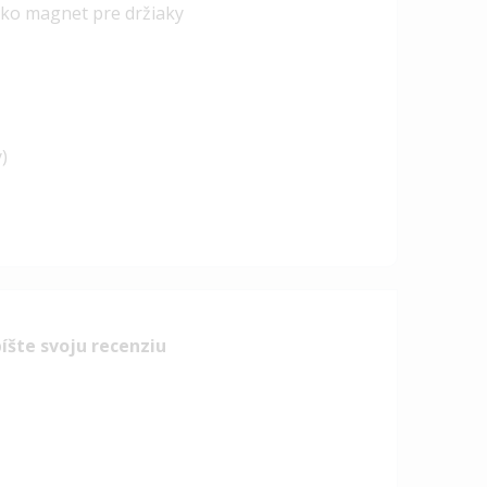
ako magnet pre držiaky
)
íšte svoju recenziu