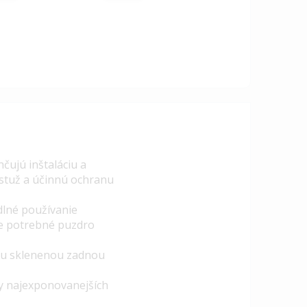
čujú inštaláciu a
ýstuž a účinnú ochranu
dlné používanie
je potrebné puzdro
ou sklenenou zadnou
y najexponovanejších