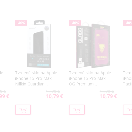
-40%
-40%
-40
le
Tvrdené sklo na Apple
Tvrdené sklo na Apple
Tvrd
iPhone 15 Pro Max
iPhone 15 Pro Max
iPho
Nillkin Guardian
OG Premium
Tact
Privacy 2.5D čierne
celotvárové čierne
9 €
17,99 €
17,99 €
99 €
10,79 €
10,79 €
ial
Special
Special
Price
Price