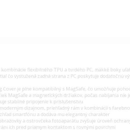
 kombinácie flexibilného
TPU
a tvrdého PC, mäkké boky uľah
tiaľ čo vystužená zadná strana z PC poskytuje dodatočnú v
ag Cover je plne kompatibilný s MagSafe, čo umožňuje poho
iek MagSafe a magnetických držiakov, počas nabíjania nie 
uje stabilné pripojenie k príslušenstvu
 moderným dizajnom, priehľadný rám v kombinácii s farebn
vzhľad smartfónu a dodáva mu elegantný charakter
 obrazovky a ostrovčeka fotoaparátu zvyšuje úroveň ochran
hráni ich pred priamym kontaktom s rovnými povrchmi