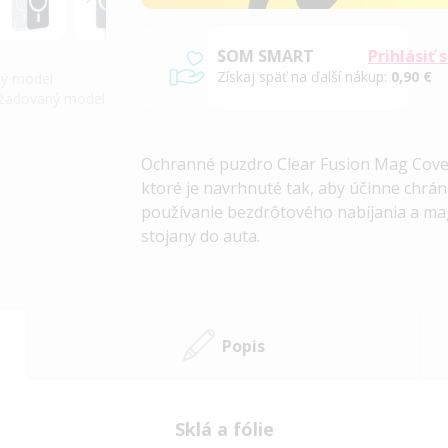
SOM SMART
Prihlásiť 
Získaj späť na ďalší nákup:
0,90 €
iný model
požadovaný model
Ochranné puzdro Clear Fusion Mag Cover
ktoré je navrhnuté tak, aby účinne chrá
používanie bezdrôtového nabíjania a mag
stojany do auta.
Popis
Sklá a fólie