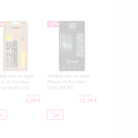
%
-40%
ené sklo na Apple
Tvrdené sklo na Apple
ne 15 Pro Max
iPhone 15 Pro Max
ical Shield 2.5D
OBAL:ME 5D
celotvárové čierne
13,99 €
17,99 €
8,39 €
10,79 €
Special
Special
Price
Price