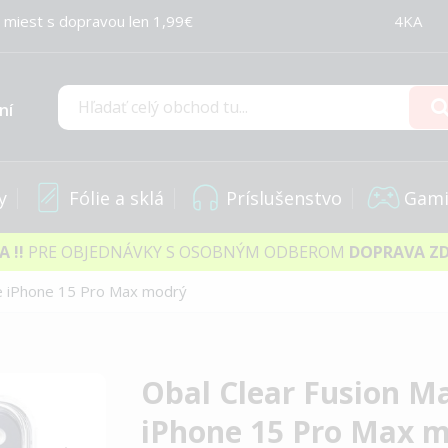
 miest s dopravou len 1,99€
4KA
ní
Hľadať
y
Fólie a sklá
Príslušenstvo
Gami
IA
!!
PRE OBJEDNÁVKY S OSOBNÝM ODBEROM
DOPRAVA Z
e iPhone 15 Pro Max modrý
Obal Clear Fusion M
iPhone 15 Pro Max 