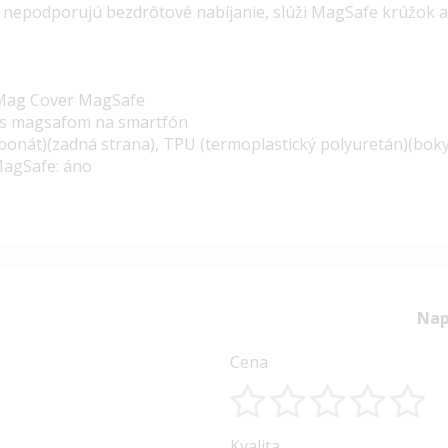
é nepodporujú bezdrôtové nabíjanie, slúži MagSafe krúžok 
 Mag Cover MagSafe
o s magsafom na smartfón
rbonát)(zadná strana), TPU (termoplastický polyuretán)(boky
MagSafe: áno
Nap
Cena
1
2
3
4
5
Kvalita