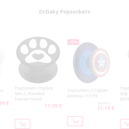
Držiaky Popsockets
-20%
PopSockets PopGrip
Pops
Popsockets 2 Captain
re
Gen.2, Standard
Grip
America 113159
Furever Friend
805
99 €
38,99 €
11,99 €
31,19 €
Special
Price