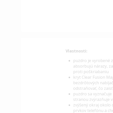
Vlastnosti:
p
uzdro je vyrobené z
absorbujú nárazy, za
proti poškriabaniu
kryt Clear Fusion M
bezdrôtových nabíjač
odstraňovať, čo zaisť
puzdro sa vyznačuje
stranou zvýrazňuje 
zvýšený okraj okolo
prvkov telefónu a c