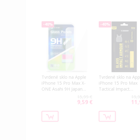
-40%
-40%
Tvrdené sklo na Apple
Tvrdené sklo na App
iPhone 15 Pro Max X-
iPhone 15 Pro Max
ONE Asahi 9H Japan
Tactical Impact
Quality 0.3mm
Armour celotvárové
15,99 €
19,9
čierne
9,59 €
11,
Special
Spec
Price
Price