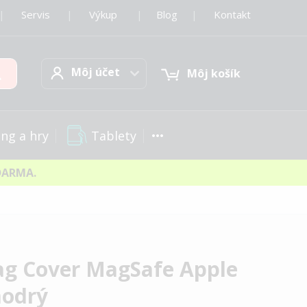
|
Servis
|
Výkup
|
Blog
|
Kontakt
Môj účet
Hľadať
Môj účet
Môj košík
Tablety
ng a hry
DARMA.
ag Cover MagSafe Apple
modrý