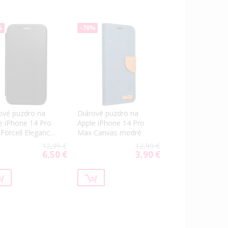
%
-70%
ové puzdro na
Diárové puzdro na
e iPhone 14 Pro
Apple iPhone 14 Pro
Forcell Elegance
Max Canvas modré
ne
12,99 €
12,99 €
6,50 €
3,90 €
Special
Special
Price
Price