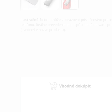
Ilustračné foto
. - môže zobrazovať príslušenstvo pre 
telefónu. Reálne prevedenie je prispôsobené na vami 
(uvedený v názve produktu).
Preskočiť
na
začiatok
galérie
obrázkov
Vhodné dokúpiť