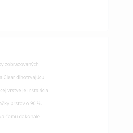
ity zobrazovaných
a Clear dlhotrvajúcu
j vrstve je inštalácia
ačky prstov o 90 %,
ďaka čomu dokonale