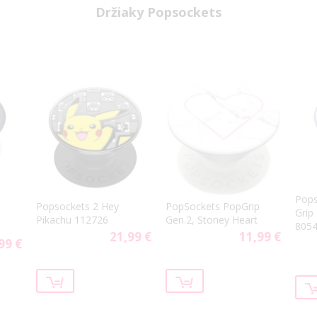
Držiaky Popsockets
Pops
Popsockets 2 Hey
PopSockets PopGrip
Grip
Pikachu 112726
Gen.2, Stoney Heart
805
21,99 €
11,99 €
99 €