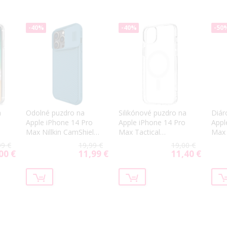
-40%
-40%
-50
a
Odolné puzdro na
Silikónové puzdro na
Diár
Apple iPhone 14 Pro
Apple iPhone 14 Pro
Appl
Max Nillkin CamShield
Max Tactical
Max 
Pro modré
MagForce
čier
99 €
19,99 €
19,00 €
transparentné
00 €
11,99 €
11,40 €
cial
Special
Special
ce
Price
Price