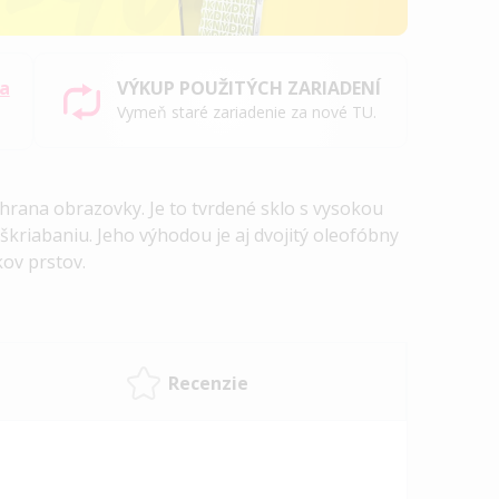
sa
VÝKUP POUŽITÝCH ZARIADENÍ
Vymeň staré zariadenie za nové TU.
 ochrana obrazovky. Je to tvrdené sklo s vysokou
škriabaniu. Jeho výhodou je aj dvojitý oleofóbny
kov prstov.
Recenzie