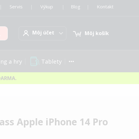
|
Servis
|
Výkup
|
Blog
|
Kontakt
Môj účet
Hľadať
Môj účet
Môj košík
Tablety
ng a hry
DARMA.
lass Apple iPhone 14 Pro