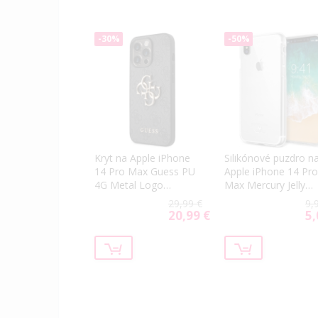
-30%
-50%
Kryt na Apple iPhone
Silikónové puzdro n
14 Pro Max Guess PU
Apple iPhone 14 Pro
4G Metal Logo
Max Mercury Jelly
GUHCP14X4GMGGR
transparentné
29,99 €
9,
sivé
20,99 €
5,
Special
Spe
Price
Pri