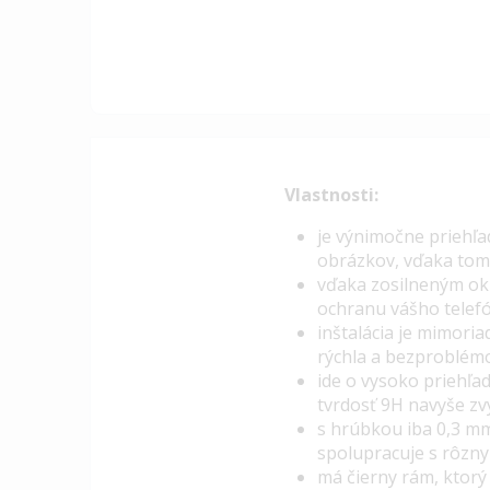
Vlastnosti:
je výnimočne priehľa
obrázkov, vďaka tomu
vďaka zosilneným okr
ochranu vášho telefó
inštalácia je mimoria
rýchla a bezproblémo
ide o vysoko priehľa
tvrdosť 9H navyše zv
s hrúbkou iba 0,3 mm
spolupracuje s rôzn
má čierny rám, ktorý