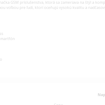
značka GSM príslušenstva, ktorá sa zameriava na štýl a komp
nou voľbou pre ľudí, ktorí oceňujú vysokú kvalitu a nadčasov
ss
 smartfón
no
Nap