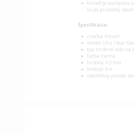
Forcell je európska 
sú jej produkty ideál
Špecifikácia:
značka: Forcell
model: Ulra Clear Gla
typ: tvrdené sklo na
farba: čierna
hrúbka: 0.3 mm
tvrdosť: 9 H
oleofóbny povlak: á