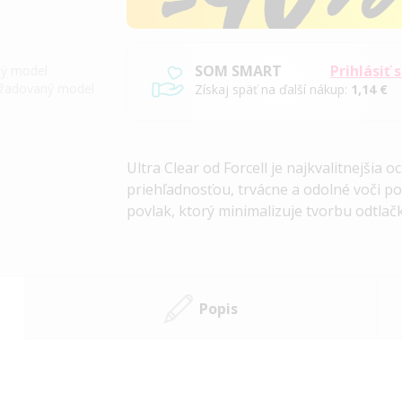
SOM SMART
Prihlásiť 
iný model
požadovaný model
Získaj späť na ďalší nákup:
1,14 €
Ultra Clear od Forcell je najkvalitnejšia
priehľadnosťou, trvácne a odolné voči po
povlak, ktorý minimalizuje tvorbu odtlač
Popis