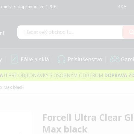
 miest s dopravou len 1,99€
4KA
ní
Hľadať
y
Fólie a sklá
Príslušenstvo
Gami
IA
!!
PRE OBJEDNÁVKY S OSOBNÝM ODBEROM
DOPRAVA Z
ro Max black
Forcell Ultra Clear G
Max black