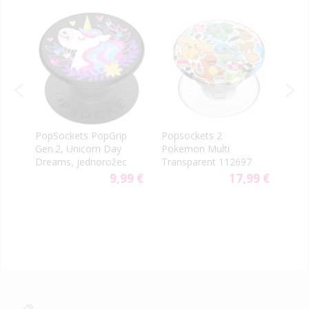
PopSockets PopGrip
Popsockets 2
Pops
Gen.2, Unicorn Day
Pokemon Multi
Cha
Dreams, jednorožec
Transparent 112697
Mag
9 €
9,99 €
17,99 €