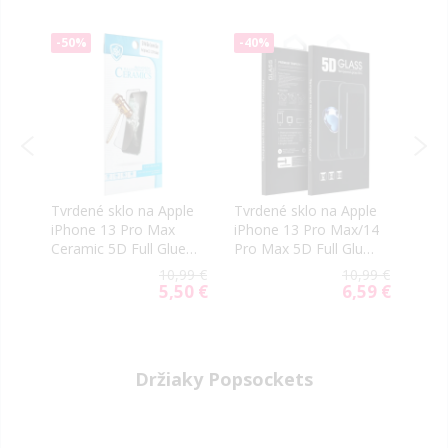
-50%
-40%
-10
le
Tvrdené sklo na Apple
Tvrdené sklo na Apple
Tvrd
14
iPhone 13 Pro Max
iPhone 13 Pro Max/14
iPho
e
Ceramic 5D Full Glue
Pro Max 5D Full Glue
5D M
čierne
čierne
(Str
99 €
10,99 €
10,99 €
19 €
5,50 €
6,59 €
ial
Special
Special
e
Price
Price
Držiaky Popsockets