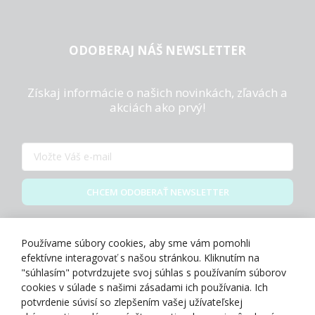
ODOBERAJ NÁŠ NEWSLETTER
Získaj informácie o našich novinkách, zľavách a
akciách ako prvý!
CHCEM ODOBERAŤ NEWSLETTER
Zásady spracovania osobných údajov
Používame súbory cookies, aby sme vám pomohli
efektívne interagovať s našou stránkou. Kliknutím na
"súhlasím" potvrdzujete svoj súhlas s používaním súborov
cookies v súlade s našimi zásadami ich používania. Ich
potvrdenie súvisí so zlepšením vašej užívateľskej
O NÁS