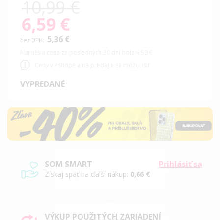
10,99 €
6,59 €
Special
Price
5,36 €
Najnižšia cena za posledných 30 dní bola 6,59 €
Ceny v eshope a na predajni sa môžu líšiť
VYPREDANÉ
SOM SMART
Prihlásiť sa
Získaj späť na ďalší nákup:
0,66 €
VÝKUP POUŽITÝCH ZARIADENÍ