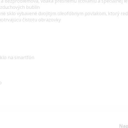
a a bezproblémová, vďaka presnému lícovaniu a špeciálnej le
 vzduchových bublín
dné sklo vybavené dvojitým oleofóbnym povlakom, ktorý red
lhotrvajúcu čistotu obrazovky
sklo na smartfón
o
Nap