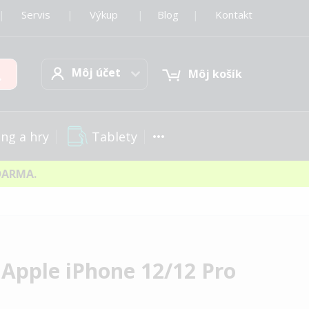
|
Servis
|
Výkup
|
Blog
|
Kontakt
Môj účet
Hľadať
Môj účet
Môj košík
Tablety
ng a hry
DARMA.
s Apple iPhone 12/12 Pro