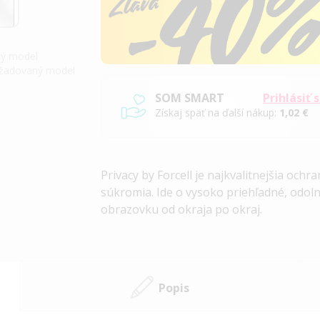
iný model
požadovaný model
SOM SMART
Prihlásiť 
Získaj späť na ďalší nákup:
1,02 €
Privacy by Forcell je najkvalitnejšia oc
súkromia. Ide o vysoko priehľadné, odoln
obrazovku od okraja po okraj.
Popis