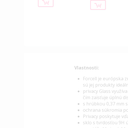
Vlastnosti:
Forcell je európska 
sú jej produkty ideál
privacy Glass využív
čím zaisťuje úplnú d
s hrúbkou 0,37 mm sk
ochrana súkromia pok
Privacy poskytuje vď
sklo s tvrdosťou 9H 