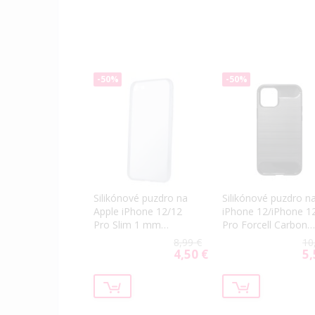
-50%
-50%
Silikónové puzdro na
Silikónové puzdro n
Apple iPhone 12/12
iPhone 12/iPhone 1
Pro Slim 1 mm
Pro Forcell Carbon
transparentné
čierne
8,99 €
10
4,50 €
5,
Special
Spe
Price
Pri