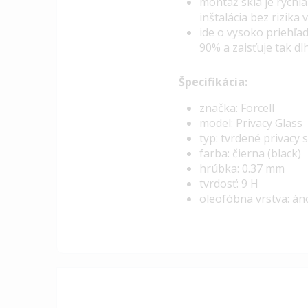
montáž skla je rýchl
inštalácia bez rizika
ide o vysoko priehľa
90% a zaisťuje tak d
Špecifikácia:
značka: Forcell
model: Privacy Glass
typ: tvrdené privacy 
farba: čierna (black)
hrúbka: 0.37 mm
tvrdosť: 9 H
oleofóbna vrstva: án