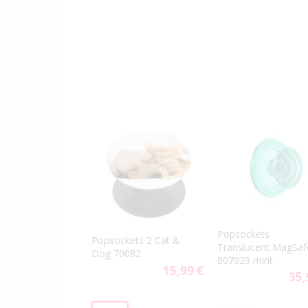
Popsockets
Popsockets 2 Cat &
Translucent MagSaf
Dog 70082
807029 mint
15,99 €
35,