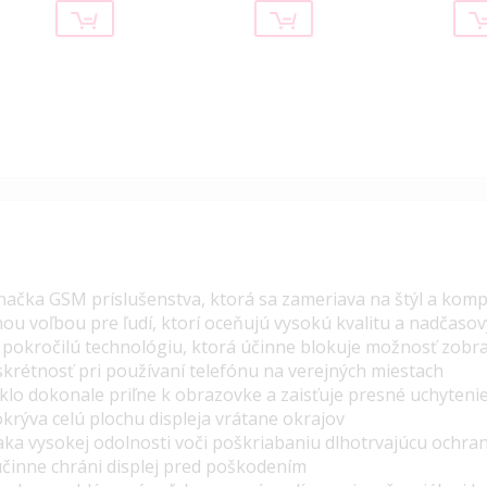
značka GSM príslušenstva, ktorá sa zameriava na štýl a komp
nou voľbou pre ľudí, ktorí oceňujú vysokú kvalitu a nadčasov
a pokročilú technológiu, ktorá účinne blokuje možnosť zob
iskrétnosť pri používaní telefónu na verejných miestach
lo dokonale priľne k obrazovke a zaisťuje presné uchyteni
rýva celú plochu displeja vrátane okrajov
aka vysokej odolnosti voči poškriabaniu dlhotrvajúcu ochra
účinne chráni displej pred poškodením