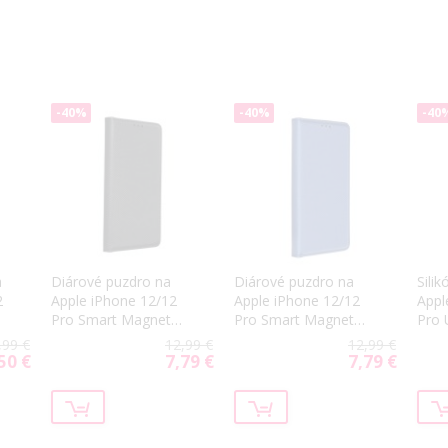
-40%
-40%
-40
a
Diárové puzdro na
Diárové puzdro na
Sili
2
Apple iPhone 12/12
Apple iPhone 12/12
Appl
Pro Smart Magnet
Pro Smart Magnet
Pro 
čierne
modré
tran
,99 €
12,99 €
12,99 €
50 €
7,79 €
7,79 €
cial
Special
Special
ce
Price
Price