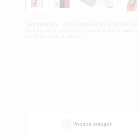
Ilustračné foto
. - môže zobrazovať príslušenstvo pre 
telefónu. Reálne prevedenie je prispôsobené na vami 
(uvedený v názve produktu).
Preskočiť
na
začiatok
galérie
obrázkov
Vhodné dokúpiť