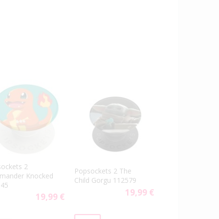
ockets 2
Popsockets 2 The
rmander Knocked
Child Gorgu 112579
045
19,99 €
19,99 €