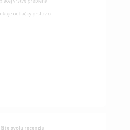
piacej vrstve prebieha
ukuje odtlačky prstov o
íšte svoju recenziu