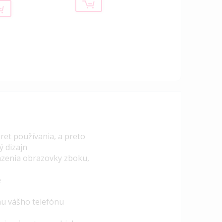
ret používania, a preto
ý dizajn
razenia obrazovky zboku,
e
nu vášho telefónu