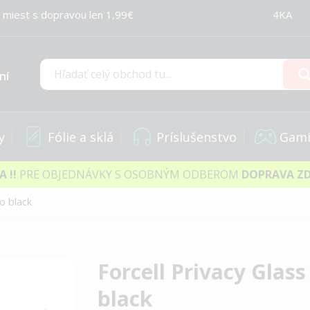
 miest s dopravou len 1,99€
4KA
ní
Hľadať
y
Fólie a sklá
Príslušenstvo
Gami
IA
!!
PRE OBJEDNÁVKY S OSOBNÝM ODBEROM
DOPRAVA Z
o black
Forcell Privacy Glas
black