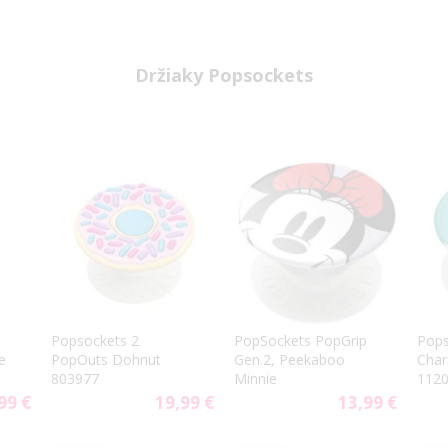
Držiaky Popsockets
Popsockets 2
PopSockets PopGrip
Pops
e
PopOuts Dohnut
Gen.2, Peekaboo
Cha
803977
Minnie
112
99 €
19,99 €
13,99 €