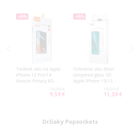
-40%
-40%
-40
Tvrdené sklo na Apple
Ochranné sklo Etteri
Tvrd
r.
iPhone 13 Pro/14
tempered glass 9D
iPho
Veason Privacy 6D
Apple iPhone 13/13
Tact
Pro celotvárové čierne
Pro/14
9 €
15,99 €
18,99 €
9 €
9,59 €
11,39 €
al
Special
Special
Price
Price
Držiaky Popsockets