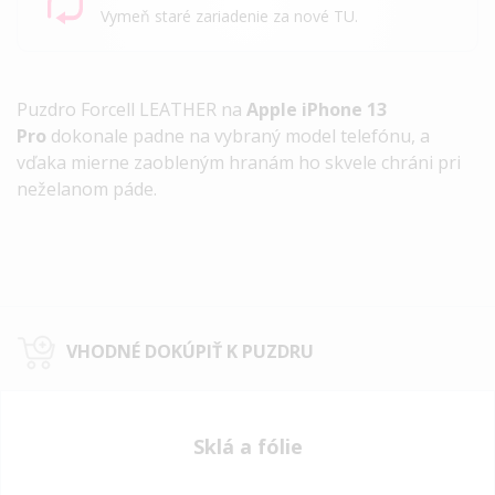
Vymeň staré zariadenie za nové TU.
Puzdro Forcell LEATHER na
Apple iPhone 13
Pro
dokonale padne na vybraný model telefónu, a
vďaka mierne zaobleným hranám ho skvele chráni pri
neželanom páde.
VHODNÉ DOKÚPIŤ K PUZDRU
Sklá a fólie