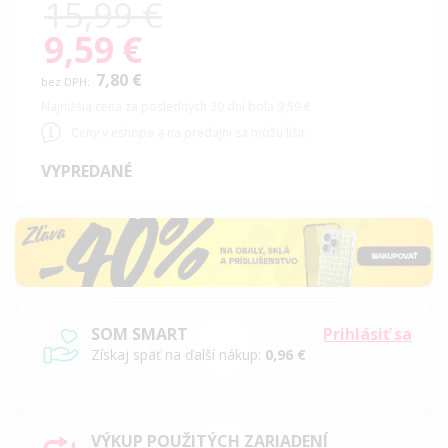
15,99 €
9,59 €
Special
Price
7,80 €
Najnižšia cena za posledných 30 dní bola 9,59 €
Ceny v eshope a na predajni sa môžu líšiť
VYPREDANÉ
SOM SMART
Prihlásiť sa
Získaj späť na ďalší nákup:
0,96 €
VÝKUP POUŽITÝCH ZARIADENÍ