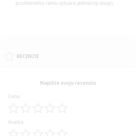
pozláteného rámu vytvára jedinečný dizajn.
RECENZIE
Napíšte svoju recenziu
Cena
1
2
3
4
5
Kvalita
star
stars
stars
stars
stars