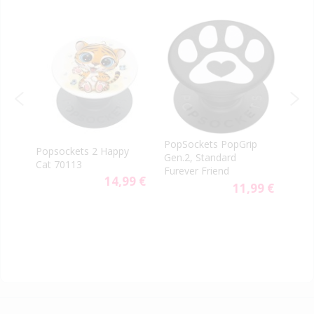
re
PopSockets PopGrip
Popsockets 2 Happy
Pops
Gen.2, Standard
Cat 70113
Grip
Furever Friend
14,99 €
9 €
11,99 €