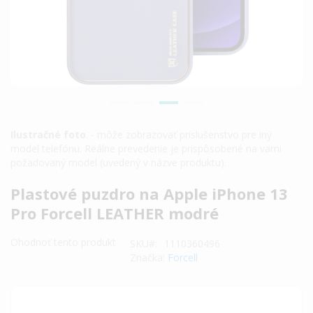
Ilustračné foto
. - môže zobrazovať príslušenstvo pre iný
model telefónu. Reálne prevedenie je prispôsobené na vami
požadovaný model (uvedený v názve produktu).
Preskočiť
Plastové puzdro na Apple iPhone 13
na
Pro Forcell LEATHER modré
začiatok
galérie
Ohodnoť tento produkt
SKU
1110360496
obrázkov
Značka:
Forcell