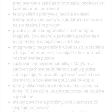
pred oderom a zaisťuje dlhotrvajúcu odolnosť pri
každodennom používaní
tekutý silikón pokrýva aj tlačidlá a oblasť
fotoaparátu, čím poskytuje
dodatočnú ochranu
najzraniteľnejším prvkom
puzdro je plne kompatibilné s technológiou
MagSafe, čo umožňuje pohodlné používanie s
magnetickými nabíjačkami a držiakmi
integrovaný magnetický krúžok zaisťuje stabilné
a bezpečné pripojenie k nabíjačke bez nutnosti
odstraňovania puzdra
zachovanie plnej kompatibility s MagSafe a
zároveň zachovanie štíhleho dizajnu puzdra
zabezpečuje, že produkt spĺňa súčasné trhové
štandardy a očakávania používateľov Apple
tekutý silikón vytvára tenkú, mäkkú vrstvu na
tvrdej PC štruktúre, puzdro sa pohodlne používa
a je odolné
mäkký povrch má protišmykové vlastnosti, čo
zlepšuje priľnavosť