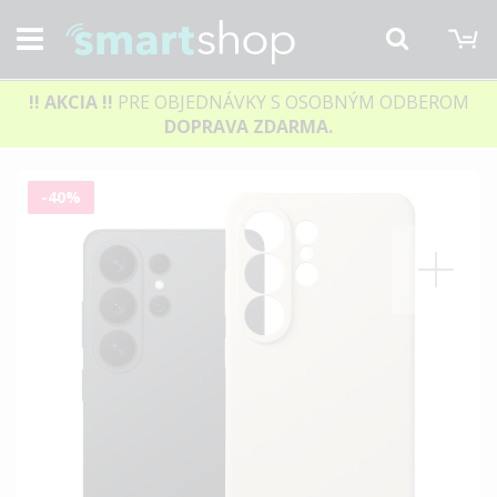
M
Hľadať
!! AKCIA
!!
PRE OBJEDNÁVKY S OSOBNÝM ODBEROM
DOPRAVA ZDARMA.
Preskočiť
-40%
na
koniec
galérie
obrázkov