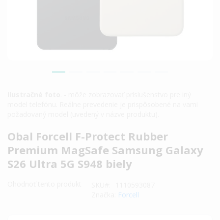
Ilustračné foto
. - môže zobrazovať príslušenstvo pre iný
model telefónu. Reálne prevedenie je prispôsobené na vami
požadovaný model (uvedený v názve produktu).
Preskočiť
Obal Forcell F-Protect Rubber
na
Premium MagSafe Samsung Galaxy
začiatok
S26 Ultra 5G S948 biely
galérie
obrázkov
Ohodnoť tento produkt
SKU
1110593087
Značka:
Forcell