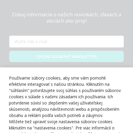
Získaj informácie o našich novinkách, zľavách a
akciách ako prvý!
CHCEM ODOBERAŤ NEWSLETTER
Zásady spracovania osobných údajov
Používame súbory cookies, aby sme vám pomohli
efektívne interagovať s našou stránkou. Kliknutím na
"súhlasím" potvrdzujete svoj súhlas s používaním súborov
cookies v súlade s našimi zásadami ich používania. Ich
potvrdenie súvisí so zlepšením vašej užívateľskej
O NÁS
skúsenosti, analýzou návštevnosti webu a prispôsobením
obsahu a reklám podľa vašich potrieb a záujmov.
Môžete tiež upraviť svoje nastavenia súborov cookies
NAKUPOVANIE
kliknutím na "nastavenia cookies". Pre viac informácií o