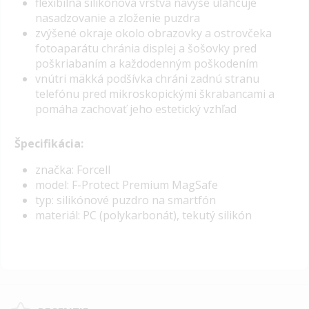
flexibilná silikónová vrstva navyše uľahčuje
nasadzovanie a zloženie puzdra
zvýšené okraje okolo obrazovky a ostrovčeka
fotoaparátu chránia displej a šošovky pred
poškriabaním a každodenným poškodením
vnútri mäkká podšívka chráni zadnú stranu
telefónu pred mikroskopickými škrabancami a
pomáha zachovať jeho estetický vzhľad
Špecifikácia:
značka: Forcell
model: F-Protect Premium MagSafe
typ: silikónové puzdro na smartfón
materiál: PC (polykarbonát), tekutý silikón