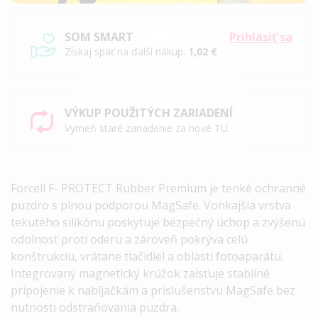
SOM SMART
Prihlásiť sa
Získaj späť na ďalší nákup:
1,02 €
VÝKUP POUŽITÝCH ZARIADENÍ
Vymeň staré zariadenie za nové TU.
Forcell F-
PROTECT
Rubber Premium je tenké ochranné
puzdro s plnou podporou MagSafe. Vonkajšia vrstva
tekutého silikónu poskytuje bezpečný úchop a zvýšenú
odolnosť proti oderu a zároveň pokrýva celú
konštrukciu, vrátane tlačidiel a oblasti fotoaparátu.
Integrovaný magnetický krúžok zaisťuje stabilné
pripojenie k nabíjačkám a príslušenstvu MagSafe bez
nutnosti odstraňovania puzdra.