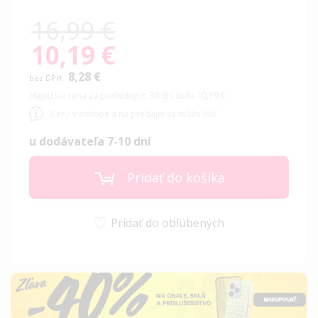
16,99 €
10,19 €
Special
Price
8,28 €
Najnižšia cena za posledných 30 dní bola 10,19 €
Ceny v eshope a na predajni sa môžu líšiť
u dodávateľa 7-10 dní
Pridať do košíka
Pridať do obľúbených