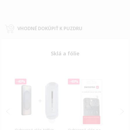
VHODNÉ DOKÚPIŤ K PUZDRU
Sklá a fólie
-40%
-40%
-40