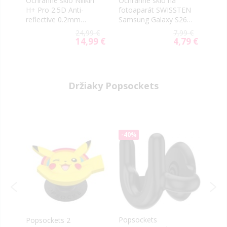
Ochranné sklo Nillkin
Ochranné sklo na
Ochr
NE
H+ Pro 2.5D Anti-
fotoaparát SWISSTEN
Glue
reflective 0.2mm
Samsung Galaxy S26
Gala
6
Samsung Galaxy S26
Ultra 5G S948
S948
9 €
24,99 €
7,99 €
Ultra 5G S948 (s
14,99 €
4,79 €
Special
Special
aplikátorom)
Price
Price
Držiaky Popsockets
-40%
Popsockets
Popsockets 2
Pops