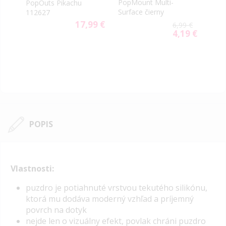
PopMount Multi-
PopOuts Pikachu
Oil S
Surface čierny
112627
9 €
17,99 €
6,99 €
4,19 €
Special
Price
POPIS
Vlastnosti:
puzdro je potiahnuté vrstvou tekutého silikónu,
ktorá mu dodáva moderný vzhľad a príjemný
povrch na dotyk
nejde len o vizuálny efekt, povlak chráni puzdro