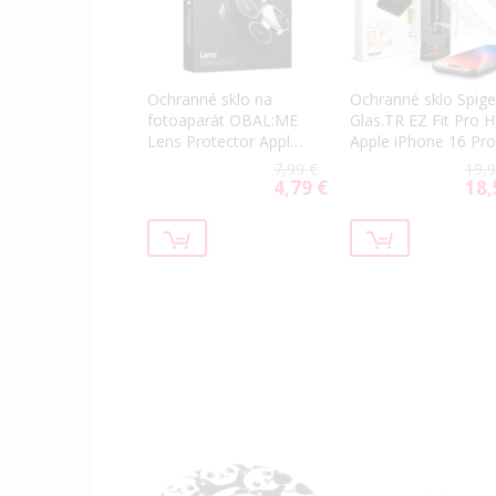
Ochranné sklo na
Ochranné sklo Spig
fotoaparát OBAL:ME
Glas.TR EZ Fit Pro 
Lens Protector Apple
Apple iPhone 16 Pro
iPhone 16 Pro/16 Pro
Max/17 Pro Max
7,99 €
19,9
Max Natural Titanium
transparentné
4,79 €
18,
Special
Spec
Price
Price