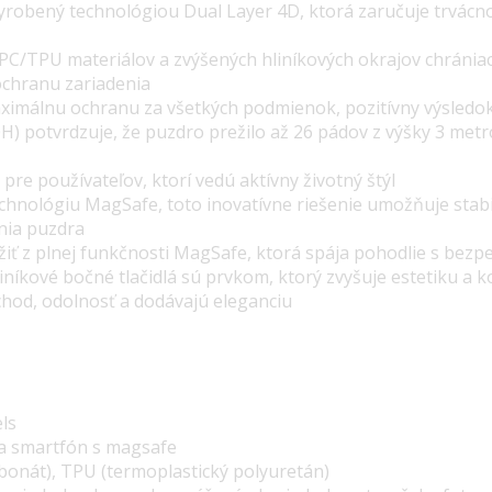
vyrobený technológiou Dual Layer 4D, ktorá zaručuje trvácno
C/TPU materiálov a zvýšených hliníkových okrajov chrániaci
ochranu zariadenia
ximálnu ochranu za všetkých podmienok, pozitívny výsledok
H) potvrdzuje, že puzdro prežilo až 26 pádov z výšky 3 metro
e pre používateľov, ktorí vedú aktívny životný štýl
hnológiu MagSafe, toto inovatívne riešenie umožňuje stabi
nia puzdra
žiť z plnej funkčnosti MagSafe, ktorá spája pohodlie s bez
iníkové bočné tlačidlá sú prvkom, ktorý zvyšuje estetiku a 
hod, odolnosť a dodávajú eleganciu
ls
na smartfón s magsafe
rbonát), TPU (termoplastický polyuretán)