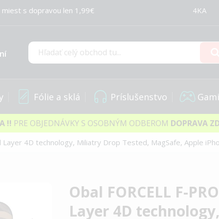
 miest s dopravou len 1,99€
4KA
ní
Hľadať
y
Fólie a sklá
Príslušenstvo
Gami
IA
!!
PRE OBJEDNÁVKY S OSOBNÝM ODBEROM
DOPRAVA Z
Layer 4D technology, Miliatry Drop Tested, MagSafe, Apple iP
Obal FORCELL F-PRO
Layer 4D technology,