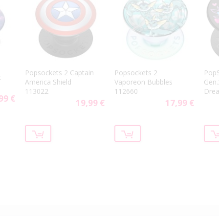
Popsockets 2 Captain
Popsockets 2
PopS
c
America Shield
Vaporeon Bubbles
Gen.
113022
112660
Drea
99 €
19,99 €
17,99 €