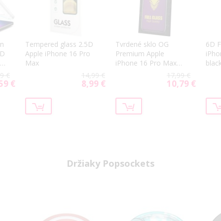
en
Tempered glass 2.5D
Tvrdené sklo OG
6D F
HD
Apple iPhone 16 Pro
Premium Apple
iPho
Max
iPhone 16 Pro Max
blac
black frame
9 €
14,99 €
17,99 €
59 €
8,99 €
10,79 €
ial
Special
Special
Price
Price
Držiaky Popsockets