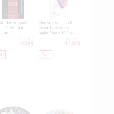
ull Glue 9H Apple
Blue Star 5D 9H Full
ne 16 Pro Max
Cover Tvrdené sklo
k frame
Apple iPhone 16 Pro
Max black
16,99 €
18,99 €
10,19 €
11,39 €
Special
Special
Price
Price