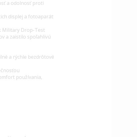
sť a odolnosť proti
ch displej a fotoaparát
 Military Drop-Test
v a zaistilo spoľahlivú
lné a rýchle bezdrôtové
pečnosťou
komfort používania,