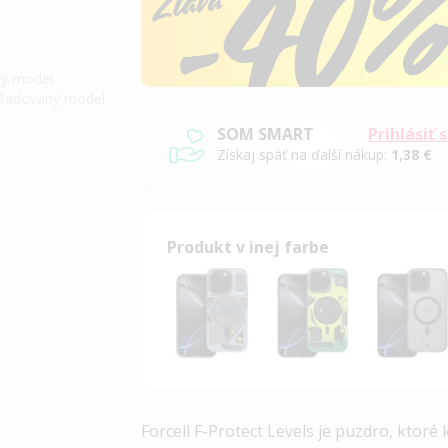
iný model
požadovaný model
SOM SMART
Prihlásiť 
Získaj späť na ďalší nákup:
1,38 €
Produkt v inej farbe
Forcell F-Protect Levels je puzdro, ktoré