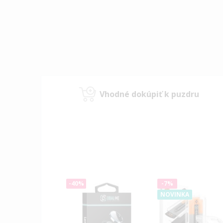
Vhodné dokúpiť k puzdru
-40%
-7%
NOVINKA