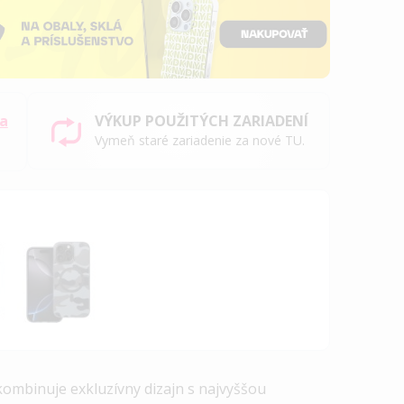
sa
VÝKUP POUŽITÝCH ZARIADENÍ
Vymeň staré zariadenie za nové TU.
 kombinuje exkluzívny dizajn s najvyššou