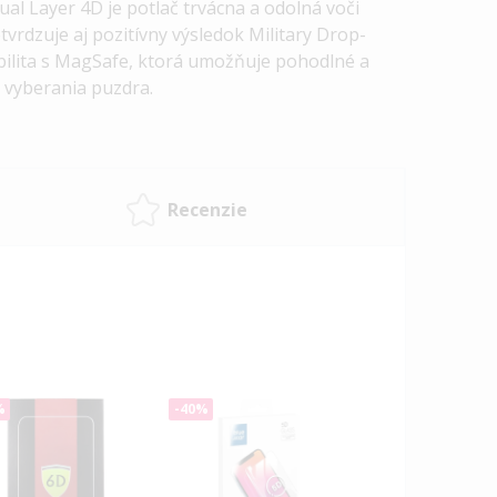
al Layer 4D je potlač trvácna a odolná voči
vrdzuje aj pozitívny výsledok Military Drop-
bilita s MagSafe, ktorá umožňuje pohodlné a
i vyberania puzdra.
Recenzie
%
-40%