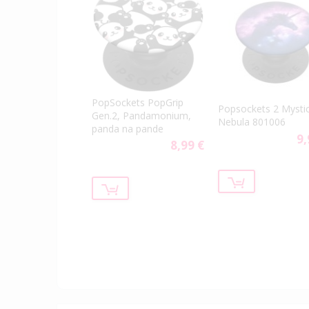
PopSockets PopGrip
Popsockets 2 Mysti
Gen.2, Pandamonium,
Nebula 801006
panda na pande
9,
8,99 €