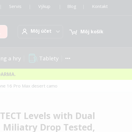
|
Servis
|
Výkup
|
Blog
|
Kontakt
Môj účet
Hľadať
Môj účet
Môj košík
Tablety
ng a hry
DARMA.
hone 16 Pro Max desert camo
TECT Levels with Dual
 Miliatry Drop Tested,