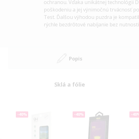
ochranou. Vďaka unikátnej technológii Du
poškodeniu a jej výnimočnú trvácnosť pot
Test. Ďalšou výhodou puzdra je kompati
rýchle bezdrôtové nabíjanie bez nutnost
Popis
Sklá a fólie
-40%
-40%
-40