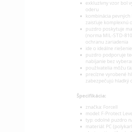
exkluzívny vzor bol 
oderu
kombinácia pevných P
zaisťuje komplexnú 
puzdro poskytuje ma
(norma
MIL
-
STD
-810
ochranu zariadenia
ide o ideálne riešeni
puzdro podporuje tec
nabíjanie bez vybera
používatelia môžu ťa
precízne vyrobené hl
zabezpečujú hladký c
Špecifikácia:
značka: Forcell
model: F-Protect Leve
typ: odolné puzdro 
materiál: PC (polyka