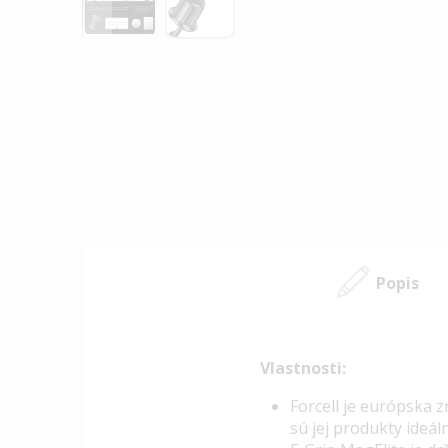
Preskočiť
na
začiatok
galérie
obrázkov
Popis
Vlastnosti:
Forcell je európska 
sú jej produkty ideál