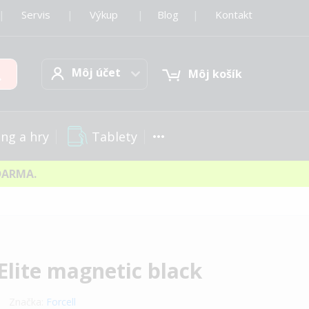
|
Servis
|
Výkup
|
Blog
|
Kontakt
Môj účet
Hľadať
Môj účet
Môj košík
Tablety
ng a hry
DARMA.
lite magnetic black
Značka:
Forcell