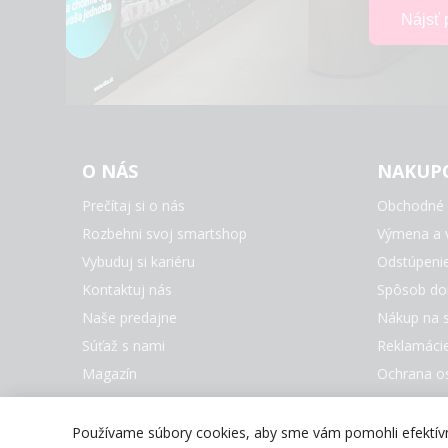
O NÁS
NAKUP
Prečítaj si o nás
Obchodné 
Rozbehni svoj smartshop
Výmena a v
Vybuduj si kariéru
Odstúpeni
Kontaktuj nás
Spôsob do
Naše predajne
Nákup na s
Súťaž s nami
Reklamáci
Magazín
Ochrana o
Nastaveni
Všetky zna
Používame súbory cookies, aby sme vám pomohli efektívne