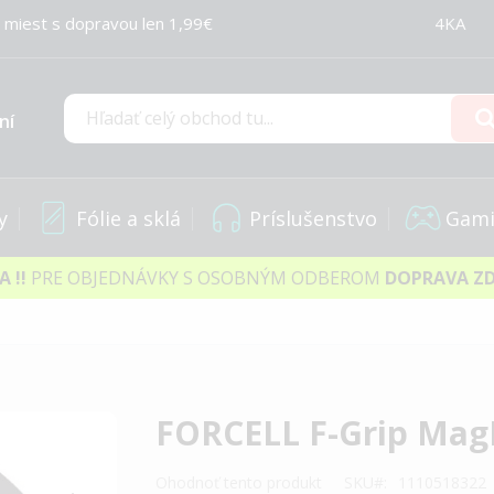
 miest s dopravou len 1,99€
4KA
ní
Hľadať
y
Fólie a sklá
Príslušenstvo
Gami
IA
!!
PRE OBJEDNÁVKY S OSOBNÝM ODBEROM
DOPRAVA Z
FORCELL F-Grip MagE
Ohodnoť tento produkt
SKU
1110518322