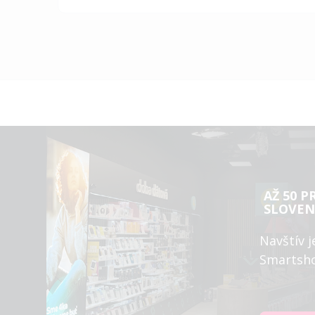
AŽ 50 P
SLOVEN
Navštív j
Smartsh