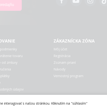
OVANIE
ZÁKAZNÍCKA ZÓNA
podmienky
Môj účet
rátenie tovaru
Registrácia
e od zmluvy
Zoznam prianí
ručenia
Návody
plátky
Vernostný program
e
sobných údajov
e Cookies
čky
 interagovať s našou stránkou. Kliknutím na "súhlasím"