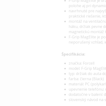
F-Grip MagElite je d
polohe aj pri dynamic
navrhnuté pre najvy
praktické riešenie, 
montáž na ventilačnú
háku, držiak pevne d
magnetickú montáž 
F-Grip MagElite je p
neporušený vzhľad, i
Špecifikácia:
značka: Forcell
model: F-Grip MagEli
typ: držiak do auta d
farba: čierna (Black)
materiál:
PC (polykarb
upevnenie telefónu:
dodatočne v balení:
d
slovenský návod na s