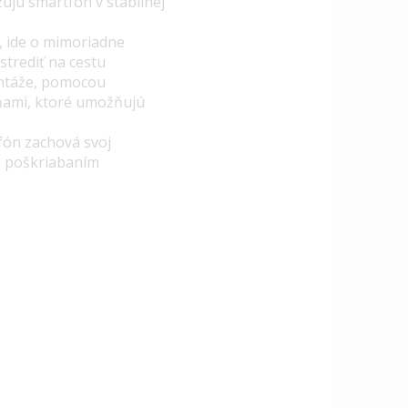
ujú smartfón v stabilnej
,
ide o mimoriadne
strediť na cestu
ontáže, pomocou
tňami, ktoré umožňujú
fón zachová svoj
m poškriabaním