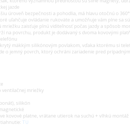
ržiak, ktorého významnou prednosťou sú silné magnety, udrž
kej jazde
ššiu úroveň bezpečnosti a pohodlia,
má hlavu otočnú o 360°
ktoré uľahčuje ovládanie rukoväte a umožňuje vám plne sa sú
 mriežku zaisťuje plnú viditeľnosť počas jazdy a spôsob m
rží na povrchu, produkt je dodávaný s dvoma kovovými pla
telefónu
okrytý mäkkým silikónovým povlakom, vďaka ktorému si tele
de o jemný povrch, ktorý ochráni zariadenie pred prípadný
te
o ventilačnej mriežky
onát), silikón
magnetické
ve kovové platne, v
rátane utierok na suchú + vlhkú montáž
tiahnutie:
TU