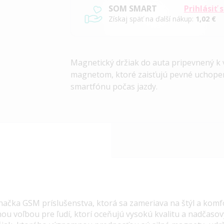
SOM SMART
Prihlásiť 
Získaj späť na ďalší nákup:
1,02 €
Magnetický držiak do auta pripevnený k 
magnetom, ktoré zaisťujú pevné uchope
smartfónu počas jazdy.
značka GSM príslušenstva, ktorá sa zameriava na štýl a komf
nou voľbou pre ľudí, ktorí oceňujú vysokú kvalitu a nadčasov