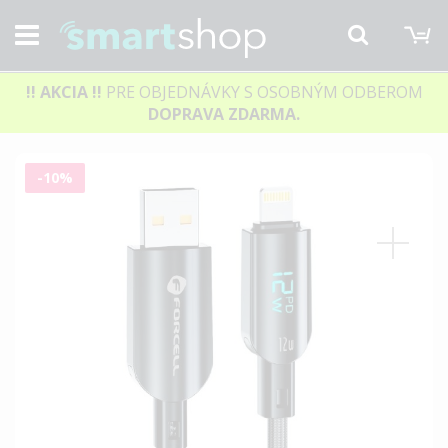
M
Hľadať
!! AKCIA
!!
PRE OBJEDNÁVKY S OSOBNÝM ODBEROM
DOPRAVA ZDARMA.
Preskočiť
-10%
na
koniec
galérie
obrázkov