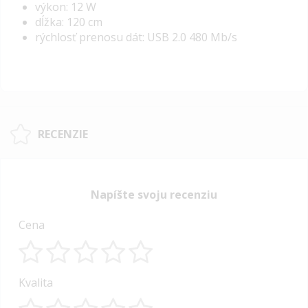
výkon: 12 W
dĺžka: 120 cm
rýchlosť prenosu dát: USB 2.0 480 Mb/s
RECENZIE
Napíšte svoju recenziu
Cena
1
2
3
4
5
Kvalita
star
stars
stars
stars
stars