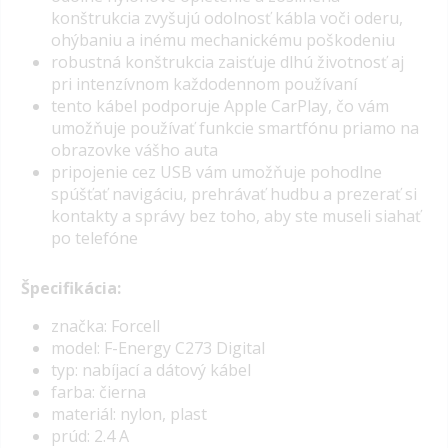
konštrukcia zvyšujú odolnosť kábla voči oderu,
ohýbaniu a inému mechanickému poškodeniu
robustná konštrukcia zaisťuje dlhú životnosť aj
pri intenzívnom každodennom používaní
tento kábel podporuje Apple CarPlay, čo vám
umožňuje používať funkcie smartfónu priamo na
obrazovke vášho auta
pripojenie cez
USB
vám umožňuje pohodlne
spúšťať navigáciu, prehrávať hudbu a prezerať si
kontakty a správy bez toho, aby ste museli siahať
po telefóne
Špecifikácia:
značka: Forcell
model: F-Energy C273 Digital
typ: nabíjací a dátový kábel
farba: čierna
materiál: nylon, plast
prúd: 2.4 A