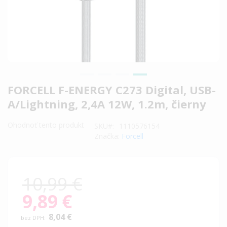
Preskočiť
FORCELL F-ENERGY C273 Digital, USB-
na
A/Lightning, 2,4A 12W, 1.2m, čierny
začiatok
galérie
Ohodnoť tento produkt
SKU
1110576154
obrázkov
Značka:
Forcell
10,99 €
9,89 €
Special
Price
8,04 €