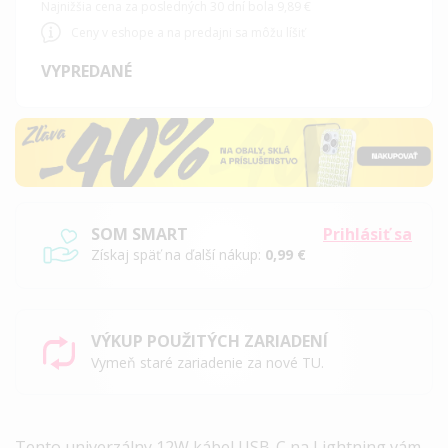
Najnižšia cena za posledných 30 dní bola 9,89 €
Ceny v eshope a na predajni sa môžu líšiť
VYPREDANÉ
SOM SMART
Prihlásiť sa
Získaj späť na ďalší nákup:
0,99 €
VÝKUP POUŽITÝCH ZARIADENÍ
Vymeň staré zariadenie za nové TU.
Tento univerzálny 12W kábel
USB-C na Lightning vám