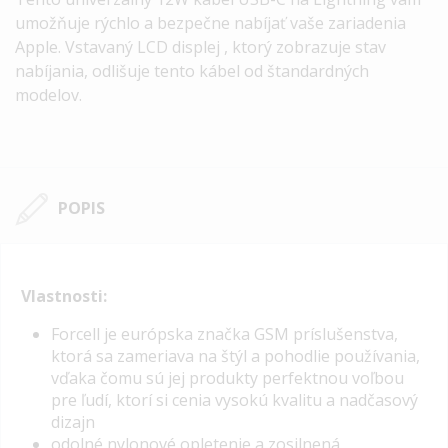
umožňuje rýchlo a bezpečne nabíjať vaše zariadenia
Apple. Vstavaný
LCD
displej , ktorý zobrazuje stav
nabíjania, odlišuje tento kábel od štandardných
modelov.
POPIS
Vlastnosti:
Forcell je európska značka GSM príslušenstva,
ktorá sa zameriava na štýl a pohodlie používania,
vďaka čomu sú jej produkty perfektnou voľbou
pre ľudí, ktorí si cenia vysokú kvalitu a nadčasový
dizajn
odolné nylonové opletenie
a zosilnená