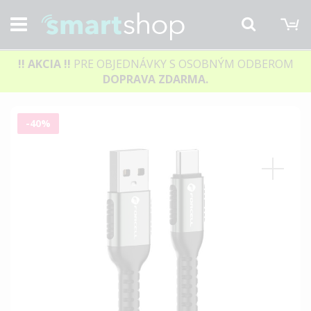
M
Hľadať
!! AKCIA
!!
PRE OBJEDNÁVKY S OSOBNÝM ODBEROM
DOPRAVA ZDARMA.
Preskočiť
-40%
na
koniec
galérie
obrázkov