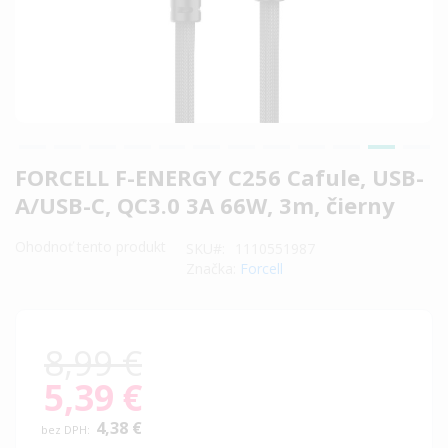
Preskočiť
FORCELL F-ENERGY C256 Cafule, USB-
na
A/USB-C, QC3.0 3A 66W, 3m, čierny
začiatok
galérie
Ohodnoť tento produkt
SKU
1110551987
obrázkov
Značka:
Forcell
8,99 €
5,39 €
Special
Price
4,38 €