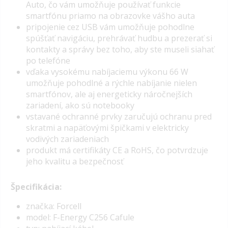
Auto, čo vám umožňuje používať funkcie
smartfónu priamo na obrazovke vášho auta
pripojenie cez
USB
vám umožňuje pohodlne
spúšťať navigáciu, prehrávať hudbu a prezerať si
kontakty a správy bez toho, aby ste museli siahať
po telefóne
vďaka vysokému nabíjaciemu výkonu 66 W
umožňuje pohodlné a rýchle nabíjanie nielen
smartfónov, ale aj energeticky náročnejších
zariadení, ako sú notebooky
vstavané ochranné prvky zaručujú ochranu pred
skratmi a napäťovými špičkami v elektricky
vodivých zariadeniach
produkt má certifikáty CE a RoHS, čo potvrdzuje
jeho kvalitu a bezpečnosť
Špecifikácia:
značka: Forcell
model: F-Energy C256 Cafule