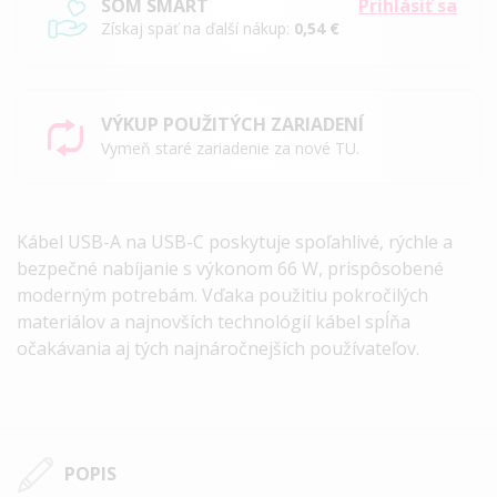
SOM SMART
Prihlásiť sa
Získaj späť na ďalší nákup:
0,54 €
VÝKUP POUŽITÝCH ZARIADENÍ
Vymeň staré zariadenie za nové TU.
Kábel
USB
-A na
USB
-C poskytuje spoľahlivé, rýchle a
bezpečné nabíjanie s výkonom 66 W, prispôsobené
moderným potrebám. Vďaka použitiu pokročilých
materiálov a najnovších technológií kábel spĺňa
očakávania aj tých najnáročnejších používateľov.
POPIS