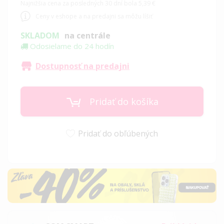
Najnižšia cena za posledných 30 dní bola 5,39 €
Ceny v eshope a na predajni sa môžu líšiť
SKLADOM
na centrále
Odosielame do 24 hodín
Dostupnosť na predajni
Pridať do košíka
Pridať do obľúbených