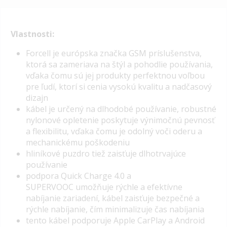
Vlastnosti:
Forcell je európska značka GSM príslušenstva,
ktorá sa zameriava na štýl a pohodlie používania,
vďaka čomu sú jej produkty perfektnou voľbou
pre ľudí, ktorí si cenia vysokú kvalitu a nadčasový
dizajn
kábel je určený na dlhodobé používanie, robustné
nylonové opletenie poskytuje výnimočnú pevnosť
a flexibilitu, vďaka čomu je odolný voči oderu a
mechanickému poškodeniu
hliníkové puzdro tiež zaisťuje dlhotrvajúce
používanie
podpora Quick Charge 4.0 a
SUPERVOOC
umožňuje rýchle a efektívne
nabíjanie zariadení, kábel zaisťuje bezpečné a
rýchle nabíjanie, čím minimalizuje čas nabíjania
tento kábel podporuje Apple CarPlay a Android