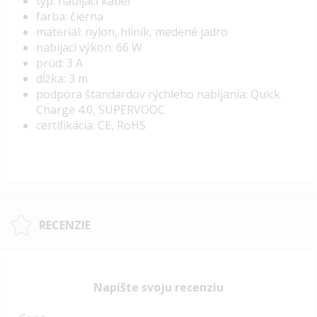
typ: nabíjací kábel
farba: čierna
materiál: nylon, hliník, medené jadro
nabíjací výkon: 66 W
prúd: 3 A
dĺžka: 3 m
podpora štandardov rýchleho nabíjania: Quick
Charge 4.0,
SUPERVOOC
certifikácia: CE, RoHS
RECENZIE
Napíšte svoju recenziu