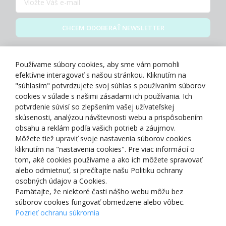
CHCEM ODOBERAŤ NEWSLETTER
Zásady spracovania osobných údajov
Používame súbory cookies, aby sme vám pomohli
efektívne interagovať s našou stránkou. Kliknutím na
"súhlasím" potvrdzujete svoj súhlas s používaním súborov
cookies v súlade s našimi zásadami ich používania. Ich
potvrdenie súvisí so zlepšením vašej užívateľskej
O NÁS
skúsenosti, analýzou návštevnosti webu a prispôsobením
obsahu a reklám podľa vašich potrieb a záujmov.
Môžete tiež upraviť svoje nastavenia súborov cookies
NAKUPOVANIE
kliknutím na "nastavenia cookies". Pre viac informácií o
tom, aké cookies používame a ako ich môžete spravovať
ZÁKAZNÍCKA ZÓNA
alebo odmietnuť, si prečítajte našu Politiku ochrany
osobných údajov a Cookies.
Pamätajte, že niektoré časti nášho webu môžu bez
NAŠE OCENENIA
súborov cookies fungovať obmedzene alebo vôbec.
Pozrieť ochranu súkromia