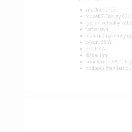
značka: Forcell
model: F-Energy C24
typ: univerzálny kábe
farba: sivá
materiál: nylonový op
výkon: 60 W
prúd: 3 A
dĺžka: 1 m
konektor: USB-C, Li
podpora štandardov 