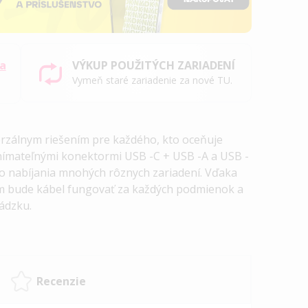
sa
VÝKUP POUŽITÝCH ZARIADENÍ
Vymeň staré zariadenie za nové TU.
erzálnym riešením pre každého, kto oceňuje
dnímateľnými konektormi
USB
-C +
USB
-A a
USB
-
o nabíjania mnohých rôznych zariadení. Vďaka
om bude kábel fungovať za každých podmienok a
vádzku.
Recenzie