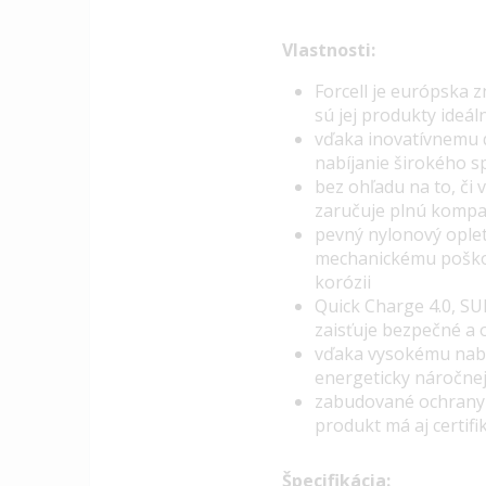
Vlastnosti:
Forcell je európska 
sú jej produkty ideál
vďaka inovatívnemu d
nabíjanie širokého s
bez ohľadu na to, či
zaručuje plnú kompat
pevný nylonový oplet
mechanickému poškod
korózii
Quick Charge 4.0,
SU
zaisťuje bezpečné a 
vďaka vysokému nabí
energeticky náročnej
zabudované ochrany 
produkt má aj certif
Špecifikácia: