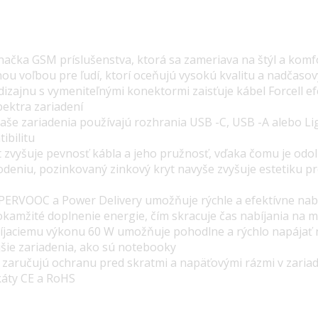
značka GSM príslušenstva, ktorá sa zameriava na štýl a komf
nou voľbou pre ľudí, ktorí oceňujú vysokú kvalitu a nadčasov
izajnu s vymeniteľnými konektormi zaisťuje kábel Forcell e
pektra zariadení
 vaše zariadenia používajú rozhrania
USB
-C,
USB
-A alebo Li
ibilitu
 zvyšuje pevnosť kábla a jeho pružnosť, vďaka čomu je odol
eniu, pozinkovaný zinkový kryt navyše zvyšuje estetiku pr
PERVOOC
a Power Delivery umožňuje rýchle a efektívne nabí
okamžité doplnenie energie, čím skracuje čas nabíjania na
jaciemu výkonu 60 W umožňuje pohodlne a rýchlo napájať ni
šie zariadenia, ako sú notebooky
zaručujú ochranu pred skratmi a napäťovými rázmi v zaria
ikáty CE a RoHS