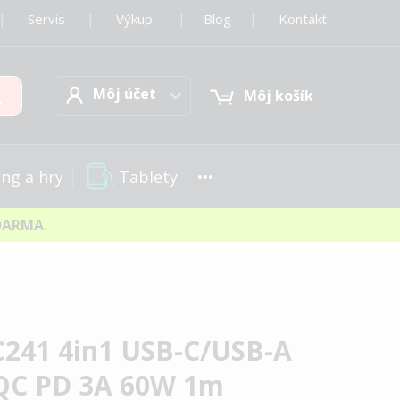
|
Servis
|
Výkup
|
Blog
|
Kontakt
Môj účet
Hľadať
Môj účet
Môj košík
Tablety
ng a hry
DARMA.
241 4in1 USB-C/USB-A
 QC PD 3A 60W 1m