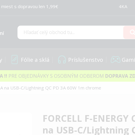
 miest s dopravou len 1,99€
4KA
ní
Hľadať
y
Fólie a sklá
Príslušenstvo
Gami
IA
!!
PRE OBJEDNÁVKY S OSOBNÝM ODBEROM
DOPRAVA Z
A na USB-C/Lightning QC PD 3A 60W 1m chrome
FORCELL F-ENERGY C
na USB-C/Lightning