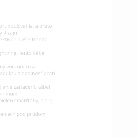
ort používania, a preto
ý dizajn
fektívne a všestranné
ghtning, tento kábel
ný voči oderu a
oduktu a odolnosť proti
janie zariadení, kábel
 minimum
elen smartfóny, ale aj
deniach pod prúdom,