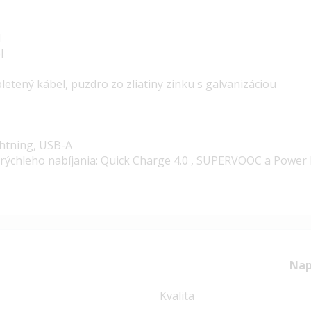
1
l
letený kábel, puzdro zo zliatiny zinku s galvanizáciou
ghtning, USB-A
rýchleho nabíjania:
Quick Charge 4.0 ,
SUPERVOOC
a Power 
Nap
Kvalita