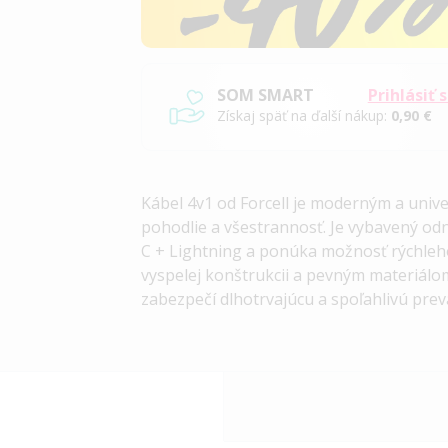
SOM SMART
Prihlásiť 
Získaj späť na ďalší nákup:
0,90 €
Kábel 4v1 od Forcell je moderným a univ
pohodlie a všestrannosť. Je vybavený o
C + Lightning a ponúka možnosť rýchleh
vyspelej konštrukcii a pevným materiál
zabezpečí dlhotrvajúcu a spoľahlivú pre