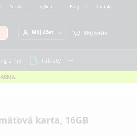
|
Servis
|
Výkup
|
Blog
|
Kontakt
Môj účet
Hľadať
Môj účet
Môj košík
Tablety
ng a hry
DARMA.
mäťová karta, 16GB