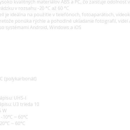
vysoko kvalitných materiálov
ABS
a PC, čo zaisťuje odolnosť
ádzku v rozsahu -20 °C až 60 °C
ll je ideálna na použitie v telefónoch, fotoaparátoch, vide
retože ponúka rýchle a pohodlné ukladanie fotografií, videí 
 so systémami Android, Windows a iOS
PC (polykarbonát)
ápisu: UHS-I
pisu: U3 trieda 10
5 W
 -10°C ~ 60°C
-20°C ~ 60°C