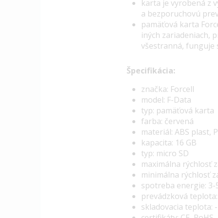
karta je vyrobená z 
a bezporuchovú prev
pamäťová karta Force
iných zariadeniach, p
všestranná, funguje
Špecifikácia:
značka: Forcell
model: F-Data
typ: pamäťová karta
farba: červená
materiál: ABS plast, 
kapacita: 16 GB
typ: micro SD
maximálna rýchlosť z
minimálna rýchlosť zá
spotreba energie: 3-
prevádzková teplota:
skladovacia teplota: 
certifikáty: CE, RoHS