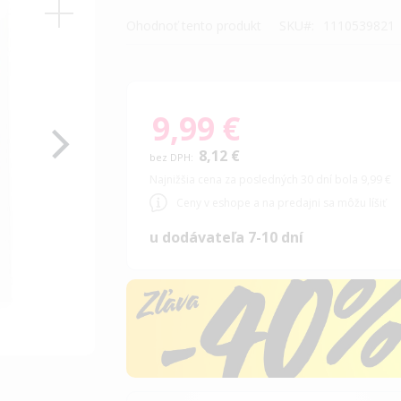
Ohodnoť tento produkt
SKU
1110539821
9,99 €
8,12 €
Najnižšia cena za posledných 30 dní bola 9,99 €
Ceny v eshope a na predajni sa môžu líšiť
u dodávateľa 7-10 dní