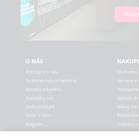
O NÁS
NAKUP
Prečítaj si o nás
Obchodné 
Rozbehni svoj smartshop
Výmena a v
Vybuduj si kariéru
Odstúpeni
Kontaktuj nás
Spôsob do
Naše predajne
Nákup na s
Súťaž s nami
Reklamáci
Magazín
Ochrana o
Nastaveni