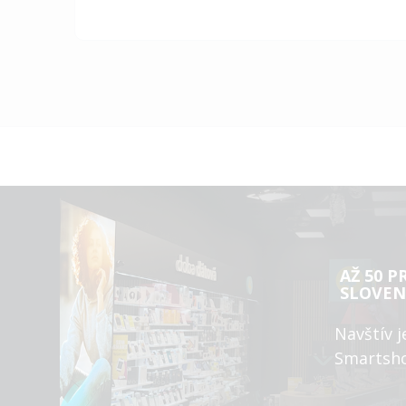
AŽ 50 P
SLOVEN
Navštív j
Smartsh