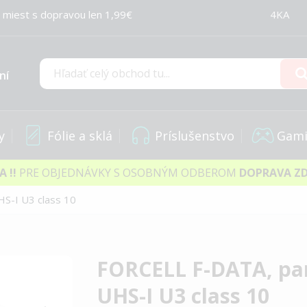
 miest s dopravou len 1,99€
4KA
ní
Hľadať
y
Fólie a sklá
Príslušenstvo
Gami
IA
!!
PRE OBJEDNÁVKY S OSOBNÝM ODBEROM
DOPRAVA Z
S-I U3 class 10
FORCELL F-DATA, pa
UHS-I U3 class 10