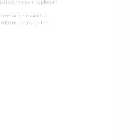
 voči extrémnym teplotám
okamerách, dronoch a
a dokumentov, je tiež