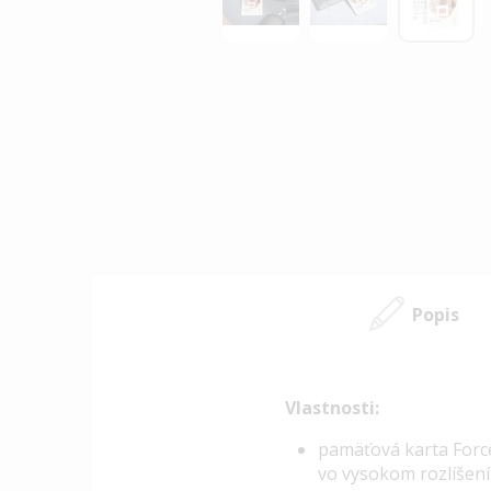
Preskočiť
na
začiatok
galérie
obrázkov
Popis
Vlastnosti:
p
amäťová karta Force
vo vysokom rozlíšení