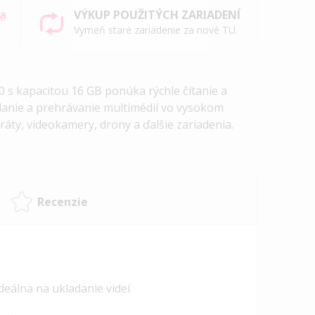
sa
VÝKUP POUŽITÝCH ZARIADENÍ
Vymeň staré zariadenie za nové TU.
10 s kapacitou 16 GB ponúka rýchle čítanie a
adanie a prehrávanie multimédií vo vysokom
aráty, videokamery, drony a ďalšie zariadenia.
Recenzie
 ideálna na ukladanie videí