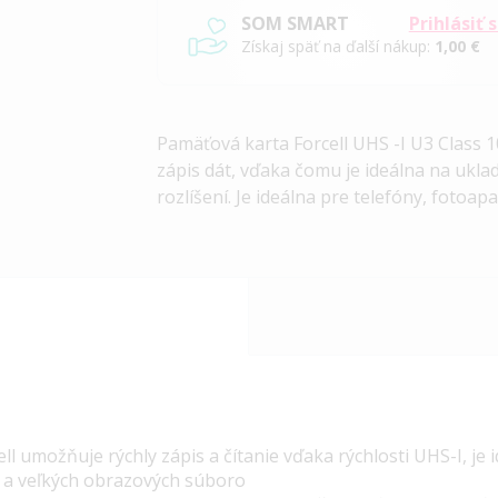
SOM SMART
Prihlásiť 
Získaj späť na ďalší nákup:
1,00 €
Pamäťová karta Forcell
UHS
-I U3 Class 
zápis dát, vďaka čomu je ideálna na ukl
rozlíšení. Je ideálna pre telefóny, fotoap
ll umožňuje rýchly zápis a čítanie vďaka rýchlosti
UHS
-I, je
 a veľkých obrazových súboro