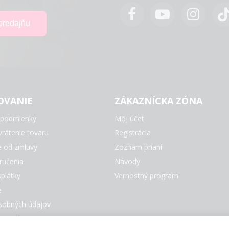
OVANIE
ZÁKAZNÍCKA ZÓNA
podmienky
Môj účet
rátenie tovaru
Registrácia
e od zmluvy
Zoznam prianí
ručenia
Návody
plátky
Vernostný program
e
sobných údajov
e Cookies