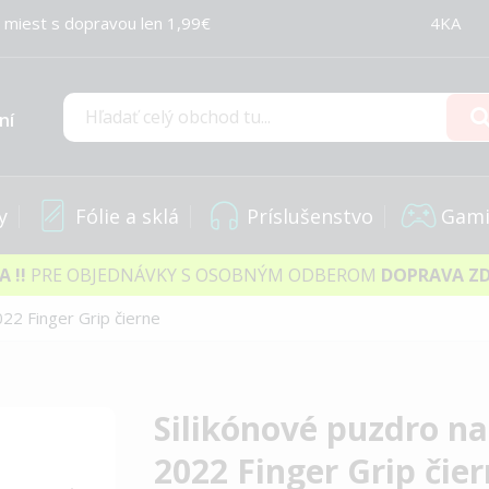
 miest s dopravou len 1,99€
4KA
ní
Hľadať
y
Fólie a sklá
Príslušenstvo
Gami
IA
!!
PRE OBJEDNÁVKY S OSOBNÝM ODBEROM
DOPRAVA Z
22 Finger Grip čierne
Silikónové puzdro n
2022 Finger Grip čie