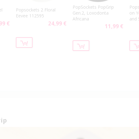
PopSockets PopGrip
Pops
el
Popsockets 2 Floral
Gen.2, Loxodonta
on Y
Eevee 112595
Africana
and 
99 €
24,99 €
11,99 €
rip