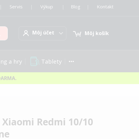
|
Servis
|
Výkup
|
Blog
|
Kontakt
Môj účet
Hľadať
Môj účet
Môj košík
Tablety
ng a hry
DARMA.
a Xiaomi Redmi 10/10
rne