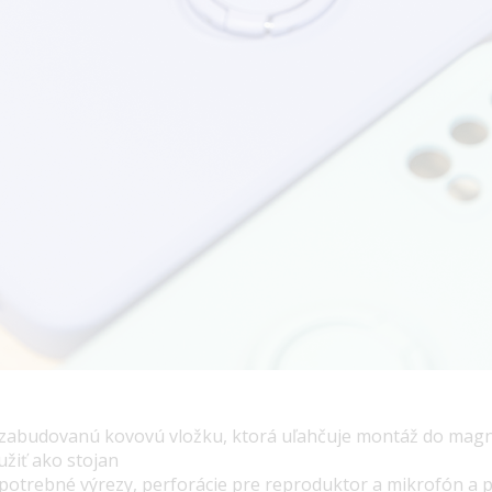
 zabudovanú kovovú vložku, ktorá uľahčuje montáž do magn
žiť ako stojan
 potrebné výrezy, perforácie pre reproduktor a mikrofón a pr