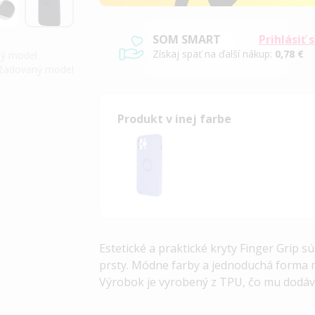
SOM SMART
Prihlásiť 
Získaj späť na ďalší nákup:
0,78 €
iný model
požadovaný model
Produkt v inej farbe
Estetické a praktické kryty Finger Grip 
prsty. Módne farby a jednoduchá forma m
Výrobok je vyrobený z TPU, čo mu dodáv