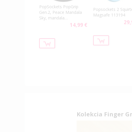
PopSockets PopGrip
Popsockets 2 Squirt
Gen.2, Peace Mandala
Magsafe 113194
Sky, mandala
29,
svetlomodrá
14,99 €
Kolekcia Finger G