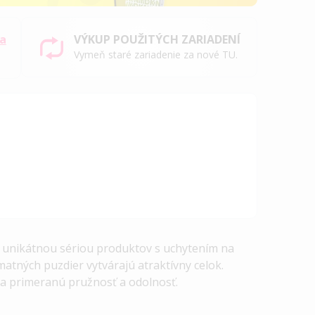
sa
VÝKUP POUŽITÝCH ZARIADENÍ
Vymeň staré zariadenie za nové TU.
sú unikátnou sériou produktov s uchytením na
atných puzdier vytvárajú atraktívny celok.
a primeranú pružnosť a odolnosť.