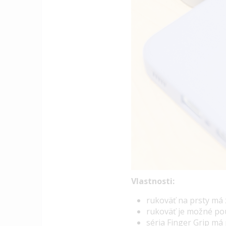
Vlastnosti:
rukoväť na prsty má
rukoväť je možné pou
séria Finger Grip má