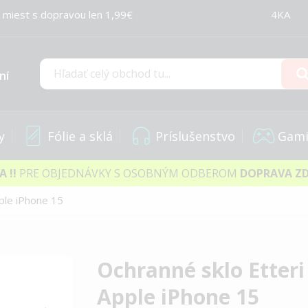
 miest s dopravou len 1,99€
4KA
ní
Hľadať
y
Fólie a sklá
Príslušenstvo
Gami
IA
!!
PRE OBJEDNÁVKY S OSOBNÝM ODBEROM
DOPRAVA Z
ple iPhone 15
Ochranné sklo Etter
Apple iPhone 15