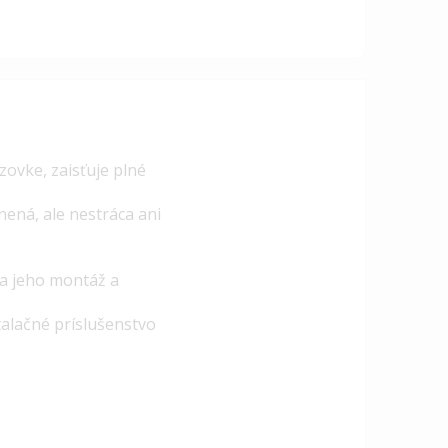
ovke, zaisťuje plné
ená, ale nestráca ani
 a jeho montáž a
talačné príslušenstvo