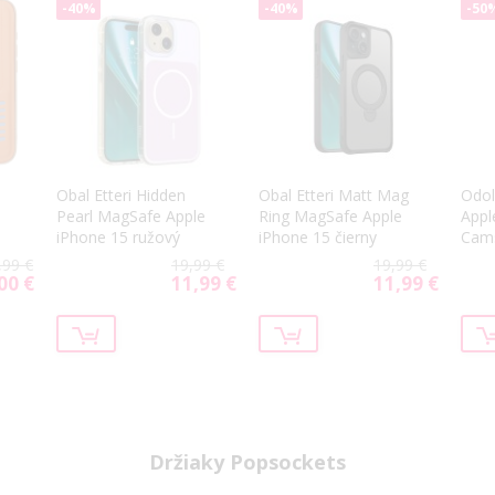
-40%
-40%
-50
Obal Etteri Hidden
Obal Etteri Matt Mag
Odol
Pearl MagSafe Apple
Ring MagSafe Apple
Appl
iPhone 15 ružový
iPhone 15 čierny
Cams
mod
,99 €
19,99 €
19,99 €
00 €
11,99 €
11,99 €
cial
Special
Special
ce
Price
Price
Držiaky Popsockets