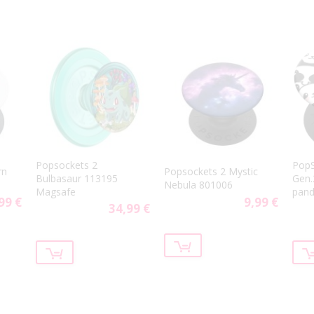
Popsockets 2
PopS
rn
Popsockets 2 Mystic
Bulbasaur 113195
Gen.
Nebula 801006
Magsafe
pand
99 €
9,99 €
34,99 €