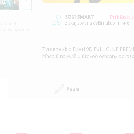
SOM SMART
Prihlásiť 
Získaj späť na ďalší nákup:
1,14 €
iný model
požadovaný model
Tvrdené sklo Etteri 9D FULL GLUE PREMI
hľadajú najvyššiu úroveň ochrany obrazo
Popis