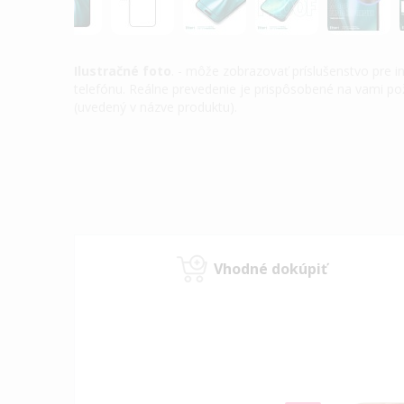
Ilustračné foto
. - môže zobrazovať príslušenstvo pre 
telefónu. Reálne prevedenie je prispôsobené na vami 
(uvedený v názve produktu).
Preskočiť
na
začiatok
galérie
obrázkov
Vhodné dokúpiť