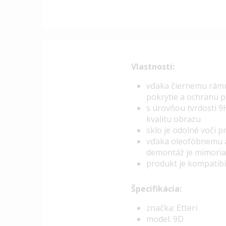
Vlastnosti:
vďaka čiernemu rámu 
pokrytie a ochranu 
s úrovňou tvrdosti 9
kvalitu obrazu
sklo je odolné voči p
vďaka oleofóbnemu a 
demontáž je mimoria
produkt je kompatibi
Špecifikácia:
značka: Etteri
model: 9D