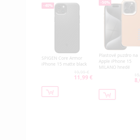
-50%
-40%
Plastové puzdro na
SPIGEN Core Armor
Apple iPhone 15
iPhone 15 matte black
MILANO hnedé
19,99 €
15
11,99 €
Special
8,
Spe
Price
Pri