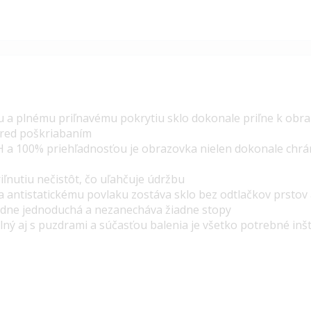
a plnému priľnavému pokrytiu sklo dokonale priľne k obraz
pred poškriabaním
H a 100% priehľadnosťou je obrazovka nielen dokonale chrán
riľnutiu nečistôt, čo uľahčuje údržbu
antistatickému povlaku zostáva sklo bez odtlačkov prstov
dne jednoduchá a nezanecháva žiadne stopy
lný aj s puzdrami a súčasťou balenia je všetko potrebné inš