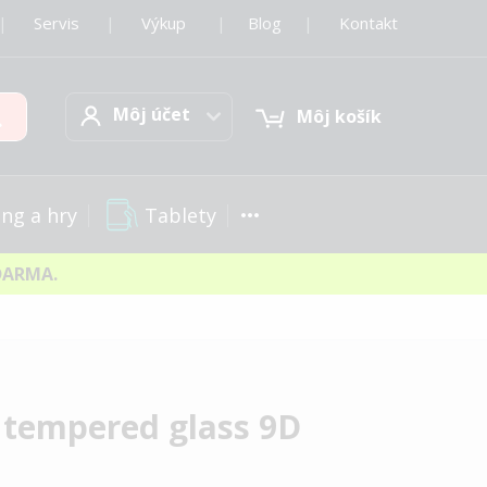
|
Servis
|
Výkup
|
Blog
|
Kontakt
Môj účet
Hľadať
Môj účet
Môj košík
Tablety
ng a hry
DARMA.
i tempered glass 9D