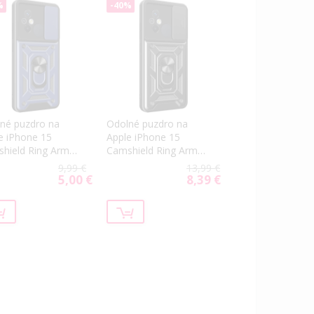
%
-40%
né puzdro na
Odolné puzdro na
e iPhone 15
Apple iPhone 15
hield Ring Armor
Camshield Ring Armor
ré
čierne
9,99 €
13,99 €
5,00 €
8,39 €
Special
Special
Price
Price