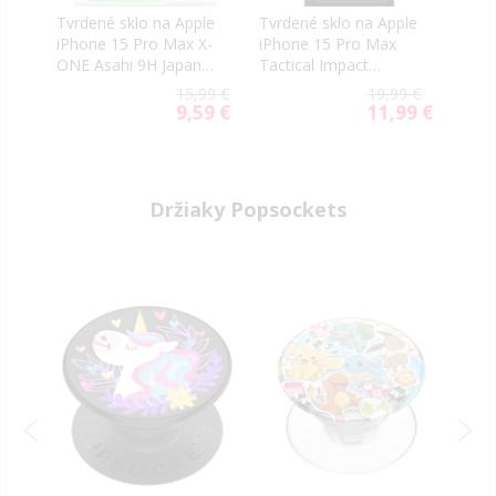
le
Tvrdené sklo na Apple
Tvrdené sklo na Apple
Tvrd
iPhone 15 Pro Max X-
iPhone 15 Pro Max
iPho
ONE Asahi 9H Japan
Tactical Impact
Nill
Quality 0.3mm
Armour celotvárové
Priv
9 €
15,99 €
19,99 €
čierne
9 €
9,59 €
11,99 €
al
Special
Special
Price
Price
Držiaky Popsockets