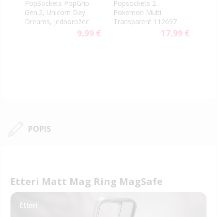
PopSockets PopGrip
Popsockets 2
Pops
Gen.2, Unicorn Day
Pokemon Multi
Cha
Dreams, jednorožec
Transparent 112697
Mag
9 €
9,99 €
17,99 €
POPIS
Etteri Matt Mag Ring MagSafe