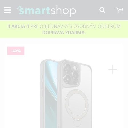
M
Hľadať
!! AKCIA
!!
PRE OBJEDNÁVKY S OSOBNÝM ODBEROM
DOPRAVA ZDARMA.
Preskočiť
-40%
na
koniec
galérie
obrázkov