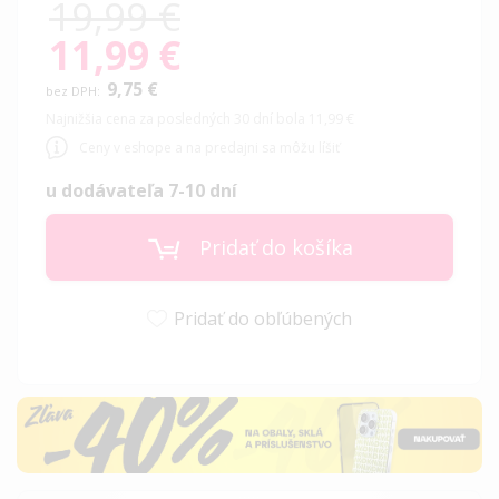
19,99 €
11,99 €
Special
Price
9,75 €
Najnižšia cena za posledných 30 dní bola 11,99 €
Ceny v eshope a na predajni sa môžu líšiť
u dodávateľa 7-10 dní
Pridať do košíka
Pridať do obľúbených