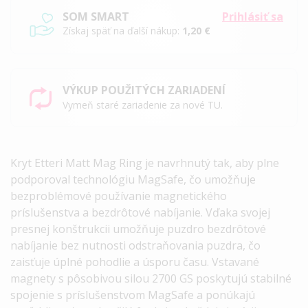
SOM SMART
Prihlásiť sa
Získaj späť na ďalší nákup:
1,20 €
VÝKUP POUŽITÝCH ZARIADENÍ
Vymeň staré zariadenie za nové TU.
Kryt Etteri Matt Mag Ring
je navrhnutý tak, aby plne
podporoval
technológiu MagSafe
, čo umožňuje
bezproblémové používanie magnetického
príslušenstva a bezdrôtové nabíjanie. Vďaka svojej
presnej konštrukcii umožňuje puzdro bezdrôtové
nabíjanie bez nutnosti odstraňovania puzdra, čo
zaisťuje úplné pohodlie a úsporu času.
Vstavané
magnety s pôsobivou silou 2700 GS
poskytujú stabilné
spojenie s príslušenstvom MagSafe a ponúkajú