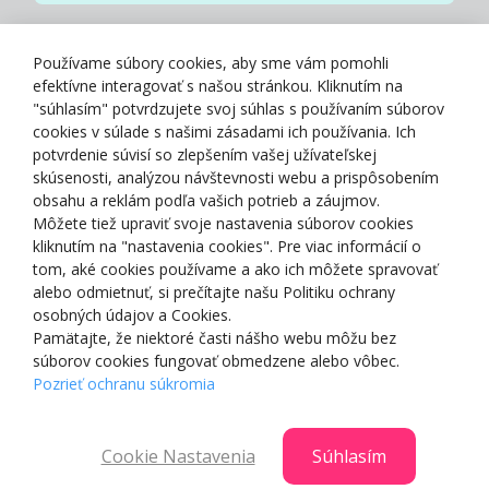
Zásady spracovania osobných údajov
Používame súbory cookies, aby sme vám pomohli
efektívne interagovať s našou stránkou. Kliknutím na
"súhlasím" potvrdzujete svoj súhlas s používaním súborov
cookies v súlade s našimi zásadami ich používania. Ich
potvrdenie súvisí so zlepšením vašej užívateľskej
O NÁS
skúsenosti, analýzou návštevnosti webu a prispôsobením
obsahu a reklám podľa vašich potrieb a záujmov.
Môžete tiež upraviť svoje nastavenia súborov cookies
NAKUPOVANIE
kliknutím na "nastavenia cookies". Pre viac informácií o
tom, aké cookies používame a ako ich môžete spravovať
ZÁKAZNÍCKA ZÓNA
alebo odmietnuť, si prečítajte našu Politiku ochrany
osobných údajov a Cookies.
Pamätajte, že niektoré časti nášho webu môžu bez
NAŠE OCENENIA
súborov cookies fungovať obmedzene alebo vôbec.
Pozrieť ochranu súkromia
Cookie Nastavenia
Súhlasím
© 2025 Smartshop