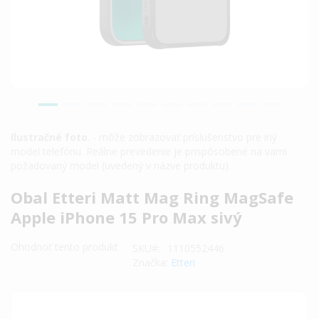
Ilustračné foto
. - môže zobrazovať príslušenstvo pre iný
model telefónu. Reálne prevedenie je prispôsobené na vami
požadovaný model (uvedený v názve produktu).
Preskočiť
Obal Etteri Matt Mag Ring MagSafe
na
Apple iPhone 15 Pro Max sivý
začiatok
galérie
Ohodnoť tento produkt
SKU
1110552446
obrázkov
Značka:
Etteri