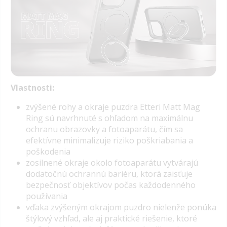
Vlastnosti:
z
výšené rohy a okraje puzdra Etteri Matt Mag
Ring sú navrhnuté
s ohľadom na maximálnu
ochranu obrazovky a fotoaparátu
, čím sa
efektívne minimalizuje riziko poškriabania a
poškodenia
zosilnené okraje okolo fotoaparátu
vytvárajú
dodatočnú ochrannú bariéru, ktorá zaisťuje
bezpečnosť objektívov počas každodenného
používania
vďaka zvýšeným okrajom puzdro nielenže ponúka
štýlový vzhľad, ale aj praktické riešenie, ktoré