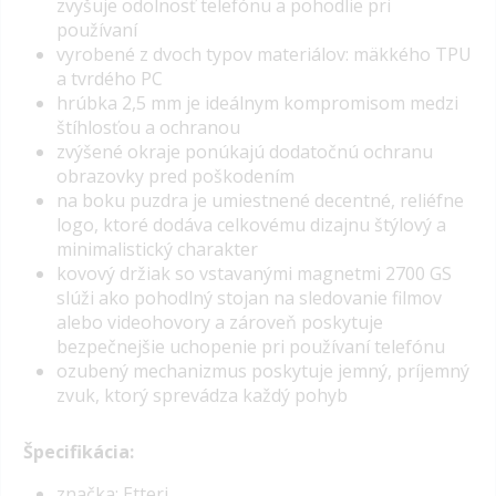
zvyšuje odolnosť telefónu a pohodlie pri
používaní
vyrobené z dvoch typov materiálov: mäkkého TPU
a tvrdého PC
hrúbka 2,5 mm je ideálnym kompromisom medzi
štíhlosťou a ochranou
zvýšené okraje ponúkajú dodatočnú ochranu
obrazovky pred poškodením
na boku puzdra je umiestnené decentné, reliéfne
logo, ktoré dodáva celkovému dizajnu štýlový a
minimalistický charakter
kovový držiak so vstavanými magnetmi 2700 GS
slúži ako pohodlný stojan na sledovanie filmov
alebo videohovory a zároveň poskytuje
bezpečnejšie uchopenie pri používaní telefónu
ozubený mechanizmus poskytuje jemný, príjemný
zvuk, ktorý sprevádza každý pohyb
Špecifikácia:
značka: Etteri