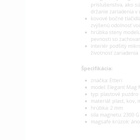
príslušenstva, ako 
držanie
zariadenia v 
kovové bočné tlačidl
zvýšenú odolnosť vo
hrúbka steny modelu 
pevnosti so zachova
interiér podšitý mik
životnosť zariadenia
Špecifikácia:
značka: Etteri
model: Elegant Mag
typ: plastové puzdro
materiál: plast, kov,
hrúbka: 2 mm
sila magnetu: 2300 G
magsafe krúzok: áno