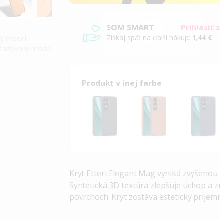
SOM SMART
Prihlásiť 
Získaj späť na ďalší nákup:
1,44 €
iný model
požadovaný model
Produkt v inej farbe
Kryt Etteri Elegant Mag vyniká zvýšenou
Syntetická
3D textúra
zlepšuje úchop a z
povrchoch. Kryt zostáva esteticky príj