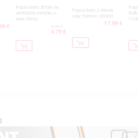
PopSockets držiak na
Pops
Popsockets 2 Minnie
ventilačnú mriežku v
Bulb
Lilac Pattern 100433
aute čierny
112
17,99 €
99 €
7,99 €
4,79 €
Special
Price
g