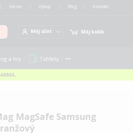
|
Servis
|
Výkup
|
Blog
|
Kontakt
Môj účet
Hľadať
Môj účet
Môj košík
Tablety
ng a hry
DARMA.
t Mag MagSafe Samsung
oranžový