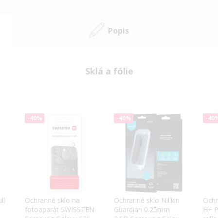
Popis
Sklá a fólie
-40%
-40%
-40
ll
Ochranné sklo na
Ochranné sklo Nillkin
Ochr
fotoaparát SWISSTEN
Guardian 0.25mm
H+ P