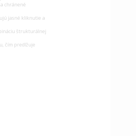
 a chránené
jú jasné kliknutie a
ináciu štrukturálnej
, čím predlžuje