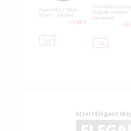
Popsockets PopGrip
Popsockets 2 Black
MagSafe 2 806827
800470 - standard
transparent
15,99 €
29,
Etteri Elegant Ma