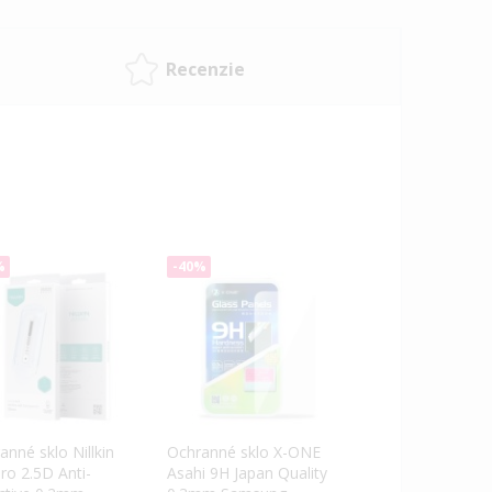
Recenzie
%
-40%
anné sklo Nillkin
Ochranné sklo X-ONE
ro 2.5D Anti-
Asahi 9H Japan Quality