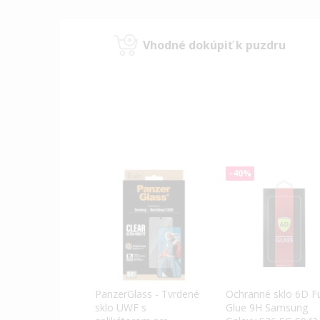
Vhodné dokúpiť k puzdru
-40%
Ochranné sklo 6D Fu
PanzerGlass - Tvrdené
Glue 9H Samsung
sklo UWF s