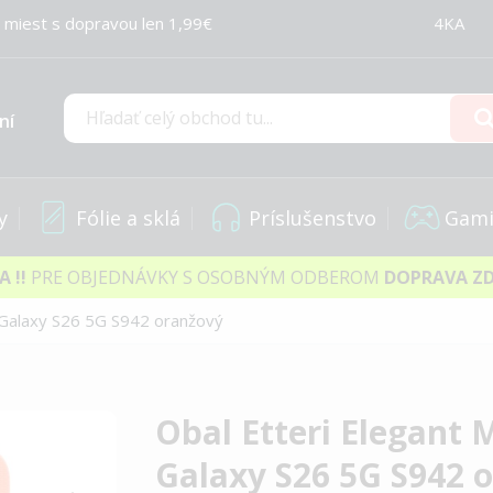
 miest s dopravou len 1,99€
4KA
ní
Hľadať
y
Fólie a sklá
Príslušenstvo
Gami
IA
!!
PRE OBJEDNÁVKY S OSOBNÝM ODBEROM
DOPRAVA Z
Galaxy S26 5G S942 oranžový
Obal Etteri Elegan
Galaxy S26 5G S942 