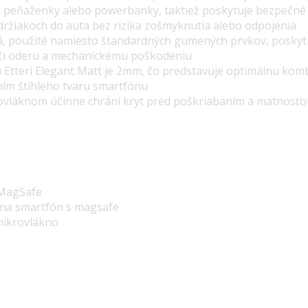
sú peňaženky alebo powerbanky,
taktiež poskytuje
bezpečné
držiakoch do auta bez rizika zošmyknutia alebo odpojenia
á, použité namiesto štandardných gumených prvkov, poskytu
či oderu a mechanickému poškodeniu
Etteri Elegant Matt je 2mm, čo predstavuje optimálnu komb
ním štíhleho tvaru smartfónu
rovláknom účinne chráni kryt pred poškriabaním a matnosťou
 MagSafe
 na smartfón s magsafe
 mikrovlákno