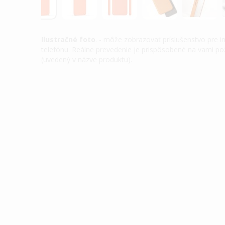
Ilustračné foto
. - môže zobrazovať príslušenstvo pre 
telefónu. Reálne prevedenie je prispôsobené na vami 
(uvedený v názve produktu).
Preskočiť
na
začiatok
galérie
obrázkov