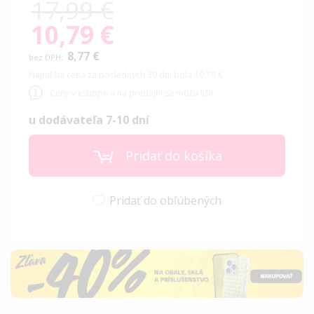
17,99 €
10,79 €
Special
Price
8,77 €
Najnižšia cena za posledných 30 dní bola 10,79 €
Ceny v eshope a na predajni sa môžu líšiť
u dodávateľa 7-10 dní
Pridať do košíka
Pridať do obľúbených