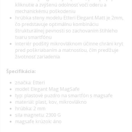
kliknutie a zvýšenú odolnosť voči oderu a
mechanickému poškodeniu
hrúbka steny modelu Etteri Elegant Matt je 2mm,
čo predstavuje optimálnu kombináciu
štrukturálnej pevnosti so zachovaním štíhleho
tvaru smartfónu
interiér podšitý mikrovláknom účinne chráni kryt
pred poškriabaním a matnosťou, čím predlžuje
životnosť zariadenia
Špecifikácia:
značka: Etteri
model: Elegant Mag MagSafe
typ: plastové puzdro na smartfón s magsafe
materiál: plast, kov, mikrovlákno
hrúbka: 2 mm
sila magnetu: 2300 G
magsafe krúzok: áno