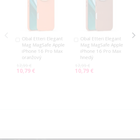
Obal Etteri Elegant
Obal Etteri Elegant
Pridať
Pridať
P
Mag MagSafe Apple
Mag MagSafe Apple
do
do
d
iPhone 16 Pro Max
iPhone 16 Pro Max
košíka
košíka
k
oranžový
hnedý
17,99 €
17,99 €
17,
10,79 €
10,79 €
10
Special
Special
Spe
Price
Price
Pri