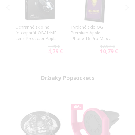
é
Ochranné sklo na
Tvrdené sklo OG
6D F
6
fotoaparát OBAL:ME
Premium Apple
iPho
Lens Protector Apple
iPhone 16 Pro Max
blac
iPhone 16 Pro/16 Pro
black frame
99 €
7,99 €
17,99 €
Max Natural Titanium
99 €
4,79 €
10,79 €
ial
Special
Special
e
Price
Price
Držiaky Popsockets
-40%