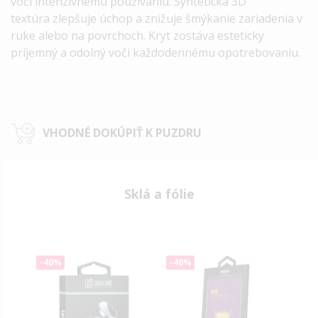
voči intenzívnemu používaniu. Syntetická
3D
textúra
zlepšuje úchop a znižuje šmýkanie zariadenia v
ruke alebo na povrchoch. Kryt zostáva esteticky
príjemný a odolný voči každodennému opotrebovaniu.
VHODNÉ DOKÚPIŤ K PUZDRU
Sklá a fólie
-40%
-40%
-40