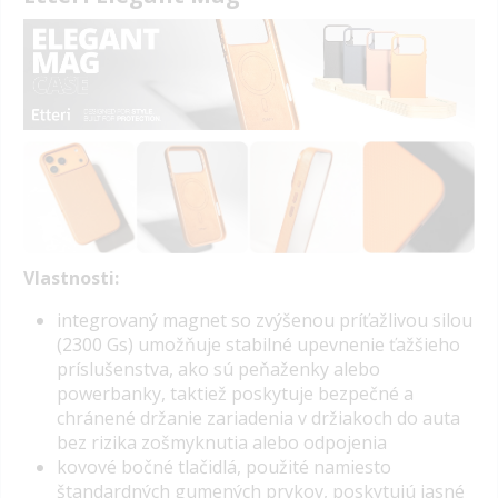
Vlastnosti:
integrovaný magnet so zvýšenou
príťažlivou silou
(2300 Gs)
umožňuje stabilné upevnenie ťažšieho
príslušenstva, ako sú peňaženky alebo
powerbanky,
taktiež poskytuje
bezpečné a
chránené držanie
zariadenia v držiakoch do auta
bez rizika zošmyknutia alebo odpojenia
kovové bočné tlačidlá, použité namiesto
štandardných gumených prvkov, poskytujú jasné