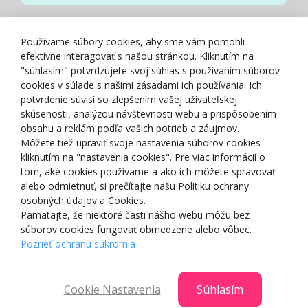
Zásady spracovania osobných údajov
Používame súbory cookies, aby sme vám pomohli
efektívne interagovať s našou stránkou. Kliknutím na
"súhlasím" potvrdzujete svoj súhlas s používaním súborov
cookies v súlade s našimi zásadami ich používania. Ich
potvrdenie súvisí so zlepšením vašej užívateľskej
O NÁS
skúsenosti, analýzou návštevnosti webu a prispôsobením
obsahu a reklám podľa vašich potrieb a záujmov.
Môžete tiež upraviť svoje nastavenia súborov cookies
NAKUPOVANIE
kliknutím na "nastavenia cookies". Pre viac informácií o
tom, aké cookies používame a ako ich môžete spravovať
ZÁKAZNÍCKA ZÓNA
alebo odmietnuť, si prečítajte našu Politiku ochrany
osobných údajov a Cookies.
Pamätajte, že niektoré časti nášho webu môžu bez
NAŠE OCENENIA
súborov cookies fungovať obmedzene alebo vôbec.
Pozrieť ochranu súkromia
Cookie Nastavenia
Súhlasím
© 2025 Smartshop