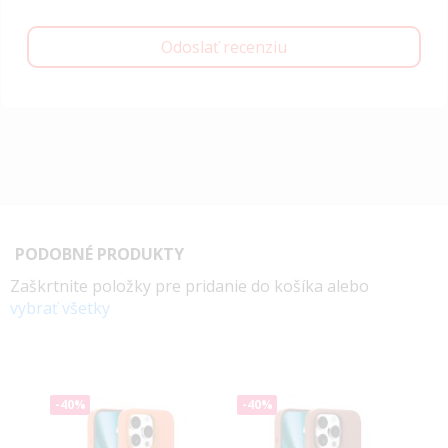
Odoslať recenziu
PODOBNÉ PRODUKTY
Zaškrtnite položky pre pridanie do košíka alebo
vybrať všetky
-40%
-40%
-4