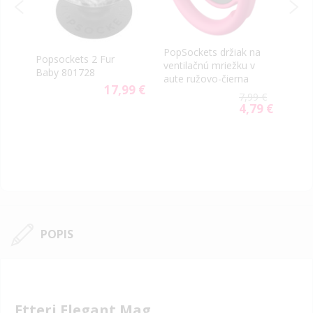
PopSockets držiak na
re
Popsockets 2 Fur
Pops
ventilačnú mriežku v
Baby 801728
Hors
aute ružovo-čierna
9 €
17,99 €
7,99 €
4,79 €
Special
Price
POPIS
Etteri Elegant Mag