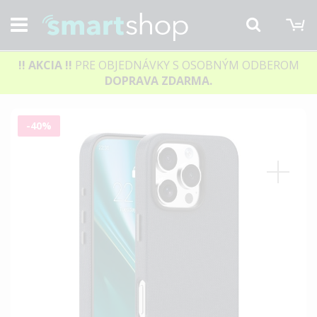
M
Hľadať
!! AKCIA
!!
PRE OBJEDNÁVKY S OSOBNÝM ODBEROM
DOPRAVA ZDARMA.
Preskočiť
-40%
na
koniec
galérie
obrázkov