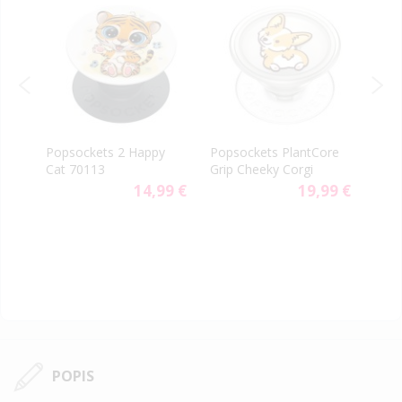
PopS
Popsockets 2 Happy
Popsockets PlantCore
Gen.
Cat 70113
Grip Cheeky Corgi
p
Fure
14,99 €
19,99 €
9 €
POPIS