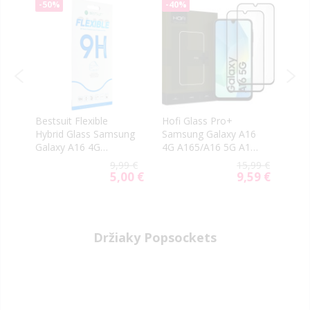
-50%
-40%
-40
Bestsuit Flexible
Hofi Glass Pro+
Ochr
Hybrid Glass Samsung
Samsung Galaxy A16
foto
Galaxy A16 4G
4G A165/A16 5G A166
Hybr
6
A165/A16 5G A166
Black (2ks)
Sams
9 €
9,99 €
15,99 €
66
4G A
00 €
5,00 €
9,59 €
ial
Special
Special
e
Price
Price
Držiaky Popsockets