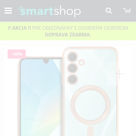
M
Hľadať
!! AKCIA
!!
PRE OBJEDNÁVKY S OSOBNÝM ODBEROM
DOPRAVA ZDARMA.
Preskočiť
-40%
na
koniec
galérie
obrázkov