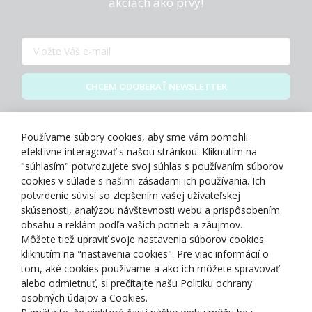
akciách ako prvý!
CHCEM ODOBERAŤ NEWSLETTER
Zásady spracovania osobných údajov
Používame súbory cookies, aby sme vám pomohli
efektívne interagovať s našou stránkou. Kliknutím na
"súhlasím" potvrdzujete svoj súhlas s používaním súborov
cookies v súlade s našimi zásadami ich používania. Ich
potvrdenie súvisí so zlepšením vašej užívateľskej
O NÁS
skúsenosti, analýzou návštevnosti webu a prispôsobením
obsahu a reklám podľa vašich potrieb a záujmov.
Môžete tiež upraviť svoje nastavenia súborov cookies
NAKUPOVANIE
kliknutím na "nastavenia cookies". Pre viac informácií o
tom, aké cookies používame a ako ich môžete spravovať
ZÁKAZNÍCKA ZÓNA
alebo odmietnuť, si prečítajte našu Politiku ochrany
osobných údajov a Cookies.