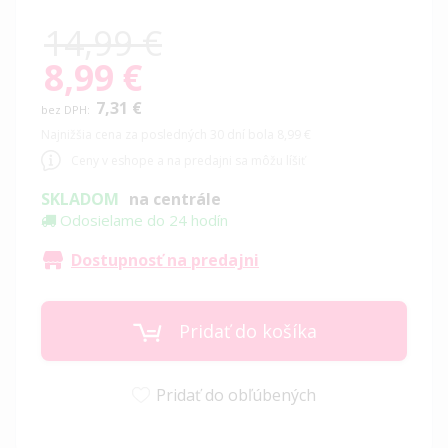
14,99 €
8,99 €
Special
Price
7,31 €
Najnižšia cena za posledných 30 dní bola 8,99 €
Ceny v eshope a na predajni sa môžu líšiť
SKLADOM
na centrále
Odosielame do 24 hodín
Dostupnosť na predajni
Pridať do košíka
Pridať do obľúbených