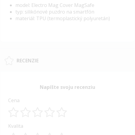
model: Electro Mag Cover MagSafe
typ: silikónové puzdro na smartfón
materiál: TPU (termoplastický polyuretán)
RECENZIE
Napíšte svoju recenziu
Cena
1
2
3
4
5
Kvalita
star
stars
stars
stars
stars