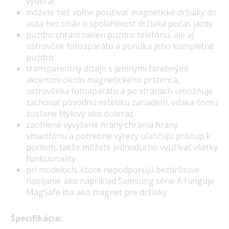
vyberať
môžete tiež voľne používať magnetické držiaky do
auta bez obáv o spoľahlivosť držiaka počas jazdy
puzdro chráni nielen puzdro telefónu, ale aj
ostrovček fotoaparátu a ponúka jeho kompletné
puzdro
transparentný dizajn s jemnými farebnými
akcentmi okolo magnetického prstenca,
ostrovčeka fotoaparátu a po stranách umožňuje
zachovať pôvodnú estetiku zariadení, vďaka čomu
zostane štýlový ako doteraz
zaoblené vyvýšené hrany chránia hrany
smartfónu a potrebné výrezy uľahčujú prístup k
portom, takže môžete jednoducho využívať všetky
funkcionality
pri modeloch, ktoré nepodporujú bezdrôtové
nabíjanie ako napríklad Samsung série A funguje
MagSafe iba ako magnet pre držiaky
Špecifikácia: