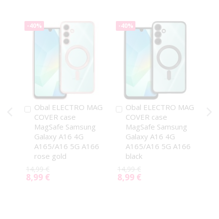
-40%
-40%
Obal ELECTRO MAG
Obal ELECTRO MAG
Pridať
Pridať
COVER case
COVER case
do
do
MagSafe Samsung
MagSafe Samsung
košíka
košíka
Galaxy A16 4G
Galaxy A16 4G
A165/A16 5G A166
A165/A16 5G A166
rose gold
black
14,99 €
14,99 €
8,99 €
8,99 €
Special
Special
Price
Price