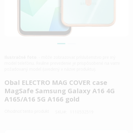
Ilustračné foto
. - môže zobrazovať príslušenstvo pre iný
model telefónu. Reálne prevedenie je prispôsobené na vami
požadovaný model (uvedený v názve produktu).
Preskočiť
Obal ELECTRO MAG COVER case
na
MagSafe Samsung Galaxy A16 4G
začiatok
A165/A16 5G A166 gold
galérie
obrázkov
Ohodnoť tento produkt
SKU
1110532519