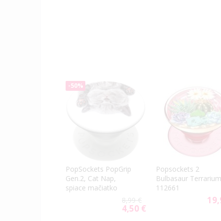
-50%
PopSockets PopGrip
Popsockets 2
Gen.2, Cat Nap,
Bulbasaur Terrariu
spiace mačiatko
112661
19,
8,99 €
4,50 €
Special
Price