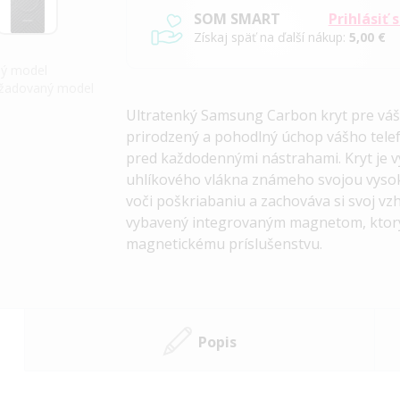
SOM SMART
Prihlásiť 
Získaj späť na ďalší nákup:
5,00 €
iný model
požadovaný model
Ultratenký Samsung Carbon kryt pre váš
prirodzený a pohodlný úchop vášho tele
pred každodennými nástrahami. Kryt je 
uhlíkového vlákna známeho svojou vyso
voči poškriabaniu a zachováva si svoj vz
vybavený integrovaným magnetom, ktor
magnetickému príslušenstvu.
Popis