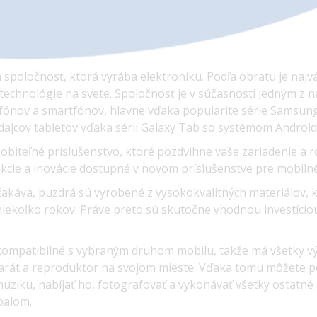
spoločnosť, ktorá vyrába elektroniku. Podľa obratu je naj
echnológie na svete. Spoločnosť je v súčasnosti jedným z n
fónov a smartfónov, hlavne vďaka popularite série Samsung 
dajcov tabletov vďaka sérii Galaxy Tab so systémom Android
obiteľné príslušenstvo, ktoré pozdvihne vaše zariadenie a ro
kcie a inovácie dostupné v novom príslušenstve pre mobilné
čakáva, puzdrá sú vyrobené z vysokokvalitných materiálov, 
niekoľko rokov. Práve preto sú skutočne vhodnou investíciou,
kompatibilné s vybraným druhom mobilu, takže má všetky vý
aparát a reproduktor na svojom mieste. Vďaka tomu môžete p
uziku, nabíjať ho, fotografovať a vykonávať všetky ostatné 
balom.