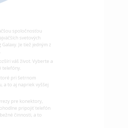
váčšou spoločnosťou
ajväčších svetových
Galaxy. Je tiež jedným z
.
zšíri váš život. Vyberte a
 telefóny.
ktoré pri šetrnom
 a to aj napriek vyššej
rezy pre konektory,
ohodlne pripojiť telefón
bežné činnosti, a to