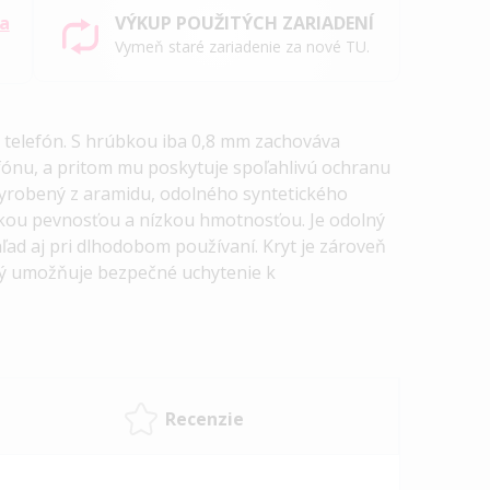
sa
VÝKUP POUŽITÝCH ZARIADENÍ
Vymeň staré zariadenie za nové TU.
 telefón. S hrúbkou iba 0,8 mm zachováva
fónu, a pritom mu poskytuje spoľahlivú ochranu
vyrobený z aramidu, odolného syntetického
kou pevnosťou a nízkou hmotnosťou. Je odolný
hľad aj pri dlhodobom používaní. Kryt je zároveň
ý umožňuje bezpečné uchytenie k
Recenzie