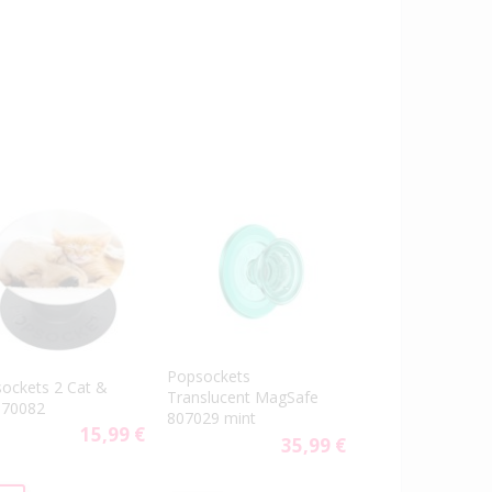
Popsockets
ockets 2 Cat &
Translucent MagSafe
 70082
807029 mint
15,99 €
35,99 €