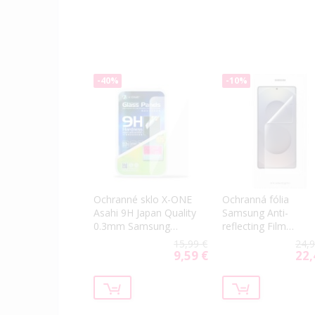
-40%
-10%
Ochranné sklo X-ONE
Ochranná fólia
Asahi 9H Japan Quality
Samsung Anti-
0.3mm Samsung
reflecting Film
Galaxy S26 Ultra 5G
Samsung Galaxy S2
15,99 €
24,9
S948 transparentné
Ultra 5G S948 EF-
9,59 €
22,
Special
Spec
US948CTE
Price
Price
transparentná (2ks)