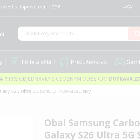
 miest s dopravou len 1,99€
4KA
ní
Hľadať
y
Fólie a sklá
Príslušenstvo
Gami
IA
!!
PRE OBJEDNÁVKY S OSOBNÝM ODBEROM
DOPRAVA Z
laxy S26 Ultra 5G S948 EF-KS948SSE sivý
Obal Samsung Carb
Galaxy S26 Ultra 5G 