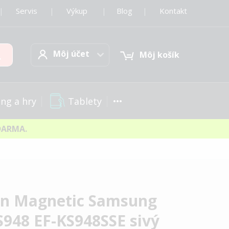
|
Servis
|
Výkup
|
Blog
|
Kontakt
Môj účet
Hľadať
Môj účet
Môj košík
Tablety
ng a hry
DARMA.
on Magnetic Samsung
S948 EF-KS948SSE sivý