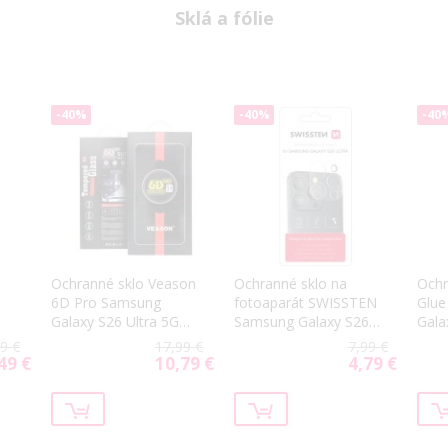
Sklá a fólie
-40%
-40%
-40
Ochranné sklo Veason
Ochranné sklo na
Ochr
6D Pro Samsung
fotoaparát SWISSTEN
Glue
Galaxy S26 Ultra 5G
Samsung Galaxy S26
Gala
6
S948 čierne
Ultra 5G S948
S948
9 €
17,99 €
7,99 €
49 €
10,79 €
4,79 €
ial
Special
Special
Price
Price