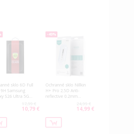
%
-40%
anné sklo 6D Full
Ochranné sklo Nillkin
 9H Samsung
H+ Pro 2.5D Anti-
xy S26 Ultra 5G
reflective 0.2mm
 čierne
Samsung Galaxy S26
17,99 €
24,99 €
Ultra 5G S948 (s
10,79 €
14,99 €
Special
Special
aplikátorom)
Price
Price