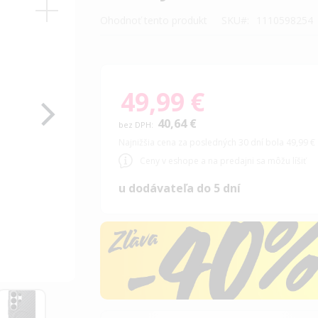
Ohodnoť tento produkt
SKU
1110598254
49,99 €
40,64 €
Najnižšia cena za posledných 30 dní bola 49,99 €
Ceny v eshope a na predajni sa môžu líšiť
u dodávateľa do 5 dní