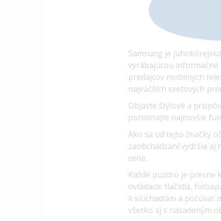
Samsung je juhokórejská 
vyrábajúcou informačné t
predajcov mobilných tele
najväčších svetových pre
Objavte štýlové a prispôs
porovnajte najnovšie fun
Ako sa od tejto značky o
zaobchádzaní vydržia aj 
cene.
Každé puzdro je presne 
ovládacie tlačidlá, foto
k slúchadlám a počúvať m
všetko aj s nasadeným o