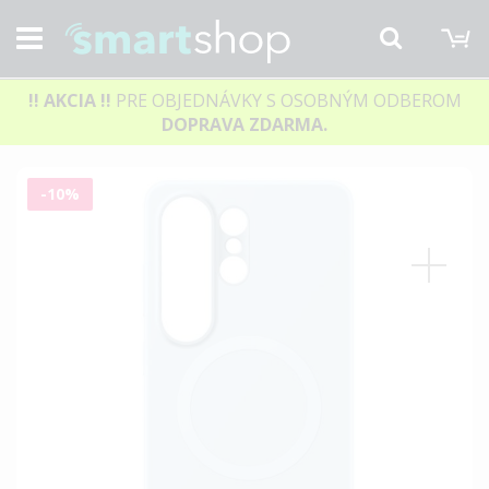
M
Hľadať
!! AKCIA
!!
PRE OBJEDNÁVKY S OSOBNÝM ODBEROM
DOPRAVA ZDARMA.
Preskočiť
-10%
na
koniec
galérie
obrázkov