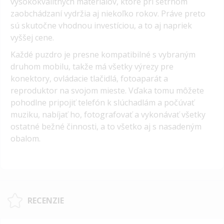
vysokokvalitných materiálov, ktoré pri šetrnom
zaobchádzaní vydržia aj niekoľko rokov. Práve preto
sú skutočne vhodnou investíciou, a to aj napriek
vyššej cene.
Každé puzdro je presne kompatibilné s vybraným
druhom mobilu, takže má všetky výrezy pre
konektory, ovládacie tlačidlá, fotoaparát a
reproduktor na svojom mieste. Vďaka tomu môžete
pohodlne pripojiť telefón k slúchadlám a počúvať
muziku, nabíjať ho, fotografovať a vykonávať všetky
ostatné bežné činnosti, a to všetko aj s nasadeným
obalom.
RECENZIE