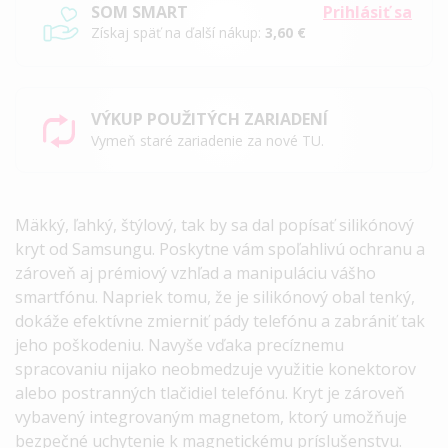
SOM SMART
Prihlásiť sa
Získaj späť na ďalší nákup:
3,60 €
VÝKUP POUŽITÝCH ZARIADENÍ
Vymeň staré zariadenie za nové TU.
Mäkký, ľahký, štýlový, tak by sa dal popísať silikónový
kryt od Samsungu.
Poskytne vám spoľahlivú ochranu a
zároveň aj prémiový vzhľad a manipuláciu vášho
smartfónu.
Napriek tomu, že je silikónový obal tenký,
dokáže efektívne zmierniť pády telefónu a zabrániť tak
jeho poškodeniu.
Navyše vďaka precíznemu
spracovaniu nijako neobmedzuje využitie konektorov
alebo postranných tlačidiel telefónu.
Kryt je zároveň
vybavený integrovaným magnetom, ktorý umožňuje
bezpečné uchytenie k magnetickému príslušenstvu.