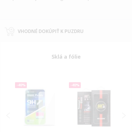
VHODNÉ DOKÚPIŤ K PUZDRU
Sklá a fólie
-40%
-40%
-40