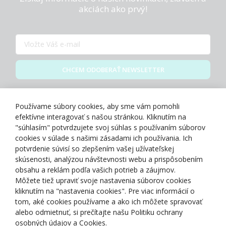
akciách ako prvý!
CHCEM ODOBERAŤ NEWSLETTER
Zásady spracovania osobných údajov
Používame súbory cookies, aby sme vám pomohli
efektívne interagovať s našou stránkou. Kliknutím na
"súhlasím" potvrdzujete svoj súhlas s používaním súborov
cookies v súlade s našimi zásadami ich používania. Ich
potvrdenie súvisí so zlepšením vašej užívateľskej
O NÁS
skúsenosti, analýzou návštevnosti webu a prispôsobením
obsahu a reklám podľa vašich potrieb a záujmov.
Môžete tiež upraviť svoje nastavenia súborov cookies
NAKUPOVANIE
kliknutím na "nastavenia cookies". Pre viac informácií o
tom, aké cookies používame a ako ich môžete spravovať
ZÁKAZNÍCKA ZÓNA
alebo odmietnuť, si prečítajte našu Politiku ochrany
osobných údajov a Cookies.