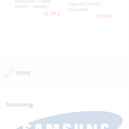
rn
Popsockets 2 Black
vent
MagSafe 2 806827
800470 - standard
aute
transparent
9 €
15,99 €
29,99 €
POPIS
Samsung