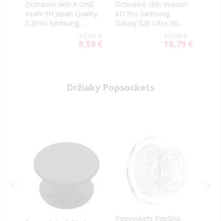
n
Ochranné sklo X-ONE
Ochranné sklo Veason
Ochr
Asahi 9H Japan Quality
6D Pro Samsung
foto
0.3mm Samsung
Galaxy S26 Ultra 5G
Sams
6
Galaxy S26 Ultra 5G
S948 čierne
Ultr
9 €
15,99 €
17,99 €
S948 transparentné
9 €
9,59 €
10,79 €
al
Special
Special
Price
Price
Držiaky Popsockets
-40
PopS
Popsockets PopGrip