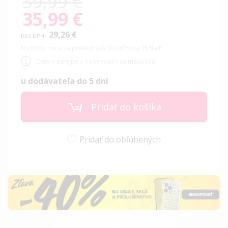
39,99 €
35,99 €
Special
Price
29,26 €
Najnižšia cena za posledných 30 dní bola 35,99 €
Ceny v eshope a na predajni sa môžu líšiť
u dodávateľa do 5 dní
Pridať do košíka
Pridať do obľúbených