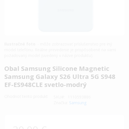
Ilustračné foto
. - môže zobrazovať príslušenstvo pre iný
model telefónu. Reálne prevedenie je prispôsobené na vami
požadovaný model (uvedený v názve produktu).
Preskočiť
Obal Samsung Silicone Magnetic
na
Samsung Galaxy S26 Ultra 5G S948
začiatok
EF-ES948CLE svetlo-modrý
galérie
obrázkov
Ohodnoť tento produkt
SKU
1110593886
Značka:
Samsung