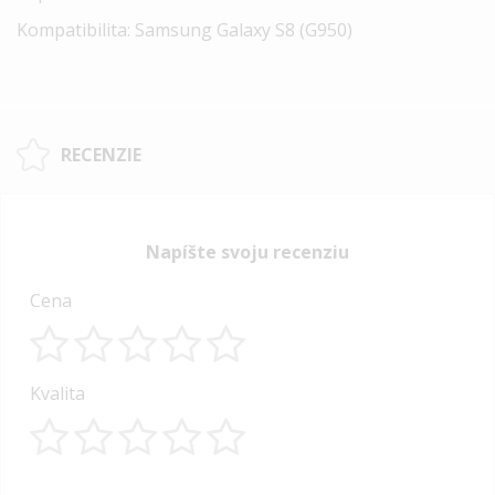
Kompatibilita:
Samsung Galaxy S8 (
G950)
RECENZIE
Napíšte svoju recenziu
Cena
1
2
3
4
5
Kvalita
star
stars
stars
stars
stars
1
2
3
4
5
star
stars
stars
stars
stars