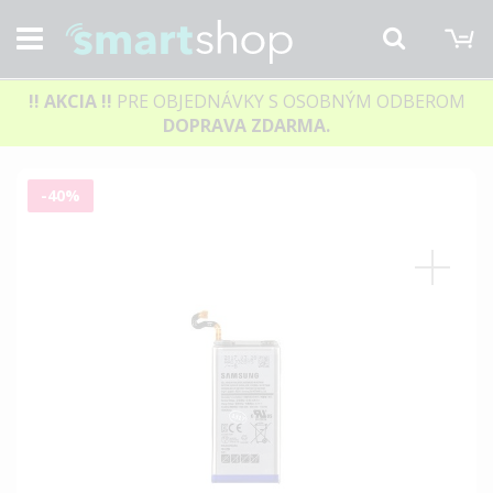
M
Hľadať
!! AKCIA
!!
PRE OBJEDNÁVKY S OSOBNÝM ODBEROM
DOPRAVA ZDARMA.
Preskočiť
-40%
na
koniec
galérie
obrázkov