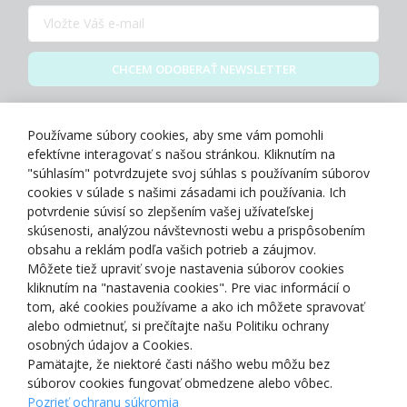
CHCEM ODOBERAŤ NEWSLETTER
Zásady spracovania osobných údajov
Používame súbory cookies, aby sme vám pomohli
efektívne interagovať s našou stránkou. Kliknutím na
"súhlasím" potvrdzujete svoj súhlas s používaním súborov
cookies v súlade s našimi zásadami ich používania. Ich
potvrdenie súvisí so zlepšením vašej užívateľskej
O NÁS
skúsenosti, analýzou návštevnosti webu a prispôsobením
obsahu a reklám podľa vašich potrieb a záujmov.
Môžete tiež upraviť svoje nastavenia súborov cookies
NAKUPOVANIE
kliknutím na "nastavenia cookies". Pre viac informácií o
tom, aké cookies používame a ako ich môžete spravovať
ZÁKAZNÍCKA ZÓNA
alebo odmietnuť, si prečítajte našu Politiku ochrany
osobných údajov a Cookies.
Pamätajte, že niektoré časti nášho webu môžu bez
NAŠE OCENENIA
súborov cookies fungovať obmedzene alebo vôbec.
Pozrieť ochranu súkromia