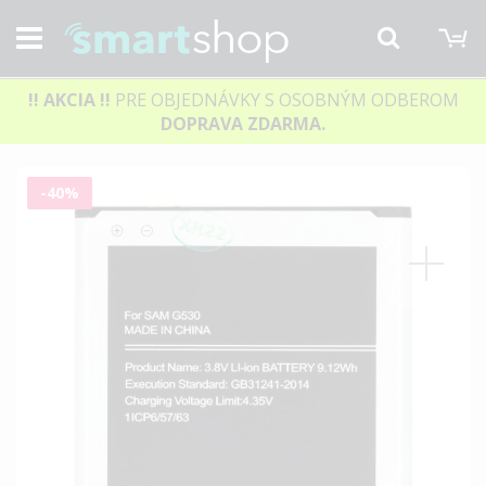
M
Hľadať
!! AKCIA
!!
PRE OBJEDNÁVKY S OSOBNÝM ODBEROM
DOPRAVA ZDARMA.
Preskočiť
-40%
na
koniec
galérie
obrázkov