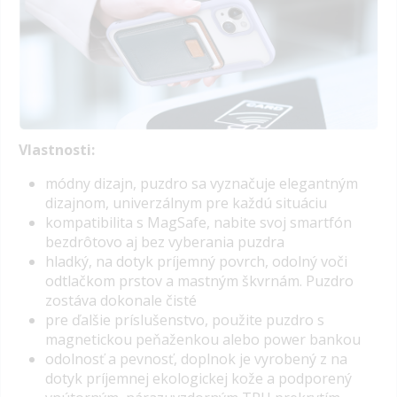
Vlastnosti:
m
ódny dizajn, puzdro sa vyznačuje elegantným
dizajnom, univerzálnym pre každú situáciu
kompatibilita s MagSafe, nabite svoj smartfón
bezdrôtovo aj bez vyberania puzdra
hladký, na dotyk príjemný povrch, odolný voči
odtlačkom prstov a mastným škvrnám. Puzdro
zostáva dokonale čisté
pre ďalšie príslušenstvo, použite puzdro s
magnetickou peňaženkou alebo power bankou
odolnosť a pevnosť, doplnok je vyrobený z na
dotyk príjemnej ekologickej kože a podporený