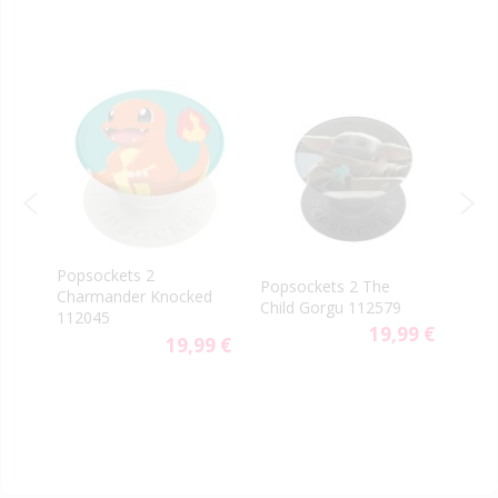
Popsockets 2
PopS
p
Popsockets 2 The
Charmander Knocked
PopG
US
Child Gorgu 112579
112045
Clas
9 €
19,99 €
19,99 €