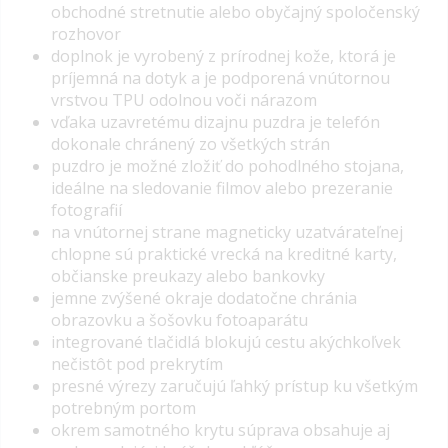
obchodné stretnutie alebo obyčajný spoločenský
rozhovor
doplnok je vyrobený z prírodnej kože, ktorá je
príjemná na dotyk a je podporená vnútornou
vrstvou TPU odolnou voči nárazom
vďaka uzavretému dizajnu puzdra je telefón
dokonale chránený zo všetkých strán
puzdro je možné zložiť do pohodlného stojana,
ideálne na sledovanie filmov alebo prezeranie
fotografií
na vnútornej strane magneticky uzatvárateľnej
chlopne sú praktické vrecká na kreditné karty,
občianske preukazy alebo bankovky
jemne zvýšené okraje dodatočne chránia
obrazovku a šošovku fotoaparátu
integrované tlačidlá blokujú cestu akýchkoľvek
nečistôt pod prekrytím
presné výrezy zaručujú ľahký prístup ku všetkým
potrebným portom
okrem samotného krytu súprava obsahuje aj