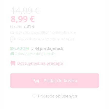
14,99 €
8,99 €
Special
Price
7,31 €
Najnižšia cena za posledných 30 dní bola 8,99 €
Ceny v eshope a na predajni sa môžu líšiť
SKLADOM
v 44 predajniach
Odosielame do 24 hodín
Dostupnosť na predajni
Pridať do košíka
Pridať do obľúbených