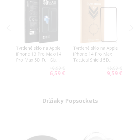
le
Tvrdené sklo na Apple
Tvrdené sklo na Apple
Tact
iPhone 13 Pro Max/14
iPhone 14 Pro Max
2.5D
Pro Max 5D Full Glue
Tactical Shield 5D
iPho
čierne
celotvárové čierne
Clea
99 €
10,99 €
15,99 €
99 €
6,59 €
9,59 €
ial
Special
Special
e
Price
Price
Držiaky Popsockets
-40