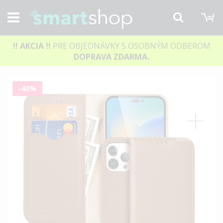
M
Hľadať
!! AKCIA
!!
PRE OBJEDNÁVKY S OSOBNÝM ODBEROM
DOPRAVA ZDARMA.
Preskočiť
-40%
na
koniec
galérie
obrázkov