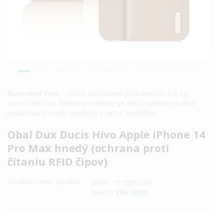
Ilustračné foto
. - môže zobrazovať príslušenstvo pre iný
model telefónu. Reálne prevedenie je prispôsobené na vami
požadovaný model (uvedený v názve produktu).
Preskočiť
Obal Dux Ducis Hivo Apple iPhone 14
na
Pro Max hnedý (ochrana proti
začiatok
čítaniu RFID čipov)
galérie
obrázkov
Ohodnoť tento produkt
SKU
1110591507
Značka:
Dux Ducis