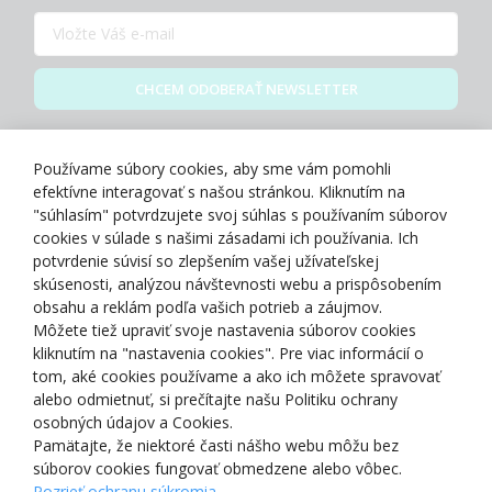
CHCEM ODOBERAŤ NEWSLETTER
Zásady spracovania osobných údajov
Používame súbory cookies, aby sme vám pomohli
efektívne interagovať s našou stránkou. Kliknutím na
"súhlasím" potvrdzujete svoj súhlas s používaním súborov
cookies v súlade s našimi zásadami ich používania. Ich
potvrdenie súvisí so zlepšením vašej užívateľskej
O NÁS
skúsenosti, analýzou návštevnosti webu a prispôsobením
obsahu a reklám podľa vašich potrieb a záujmov.
Môžete tiež upraviť svoje nastavenia súborov cookies
NAKUPOVANIE
kliknutím na "nastavenia cookies". Pre viac informácií o
tom, aké cookies používame a ako ich môžete spravovať
ZÁKAZNÍCKA ZÓNA
alebo odmietnuť, si prečítajte našu Politiku ochrany
osobných údajov a Cookies.
Pamätajte, že niektoré časti nášho webu môžu bez
NAŠE OCENENIA
súborov cookies fungovať obmedzene alebo vôbec.
Pozrieť ochranu súkromia