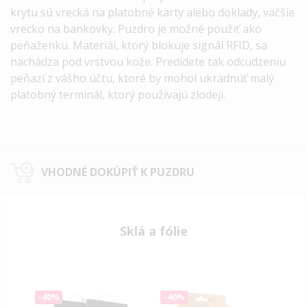
krytu sú vrecká na platobné karty alebo doklady, väčšie
vrecko na bankovky. Puzdro je možné použiť ako
peňaženku. Materiál, ktorý blokuje signál RFID, sa
nachádza pod vrstvou kože. Predídete tak odcudzeniu
peňazí z vášho účtu, ktoré by mohol ukradnúť malý
platobný terminál, ktorý používajú zlodeji.
VHODNÉ DOKÚPIŤ K PUZDRU
Sklá a fólie
-40%
-40%
-40