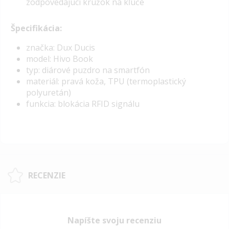
zodpovedajúci krúžok na kľúče
Špecifikácia:
značka: Dux Ducis
model: Hivo Book
typ: diárové puzdro na smartfón
materiál: pravá koža, TPU (termoplastický
polyuretán)
funkcia: blokácia RFID signálu
RECENZIE
Napíšte svoju recenziu