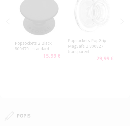
PopS
Popsockets PopGrip
rn
Popsockets 2 Black
vent
MagSafe 2 806827
800470 - standard
aute
transparent
9 €
15,99 €
29,99 €
POPIS