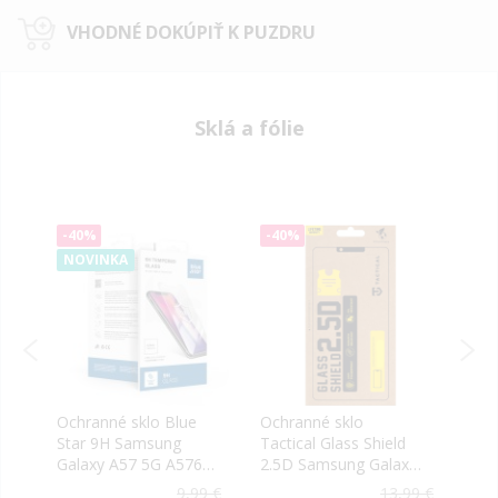
VHODNÉ DOKÚPIŤ K PUZDRU
Sklá a fólie
-40%
-40%
-40
NOVINKA
bl
Ochranné sklo Blue
Ochranné sklo
Ochr
ng
Star 9H Samsung
Tactical Glass Shield
Tact
Galaxy A57 5G A576
2.5D Samsung Galaxy
2.5D
transparentné
A17 4G A175/A17 5G
A57 
9 €
9,99 €
13,99 €