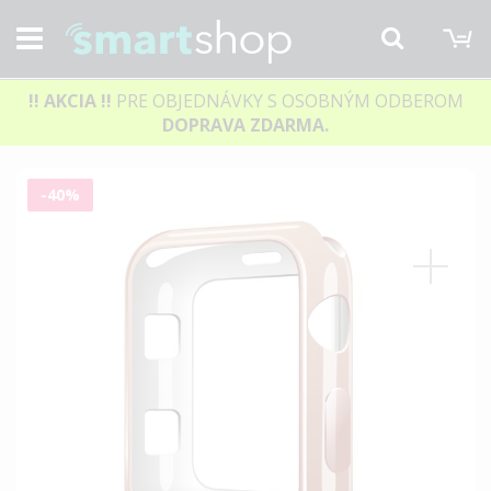
M
Hľadať
!! AKCIA
!!
PRE OBJEDNÁVKY S OSOBNÝM ODBEROM
DOPRAVA ZDARMA.
Preskočiť
-40%
na
koniec
galérie
obrázkov