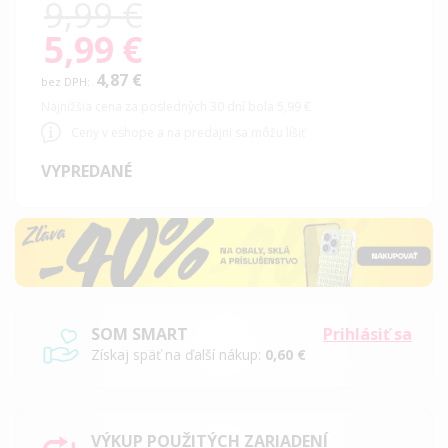
9,99 €
5,99 €
Special
Price
4,87 €
Najnižšia cena za posledných 30 dní bola 5,99 €
Ceny v eshope a na predajni sa môžu líšiť
VYPREDANÉ
SOM SMART
Prihlásiť sa
Získaj späť na ďalší nákup:
0,60 €
VÝKUP POUŽITÝCH ZARIADENÍ