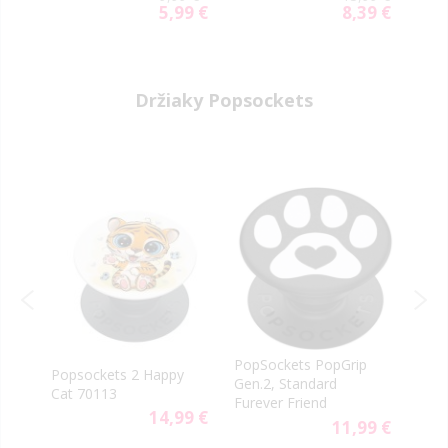
A176 transparentné
tran
9 €
5,99 €
8,39 €
al
Special
Special
Price
Price
Držiaky Popsockets
re
PopSockets PopGrip
Popsockets 2 Happy
Pops
Gen.2, Standard
Cat 70113
Grip
Furever Friend
14,99 €
9 €
11,99 €