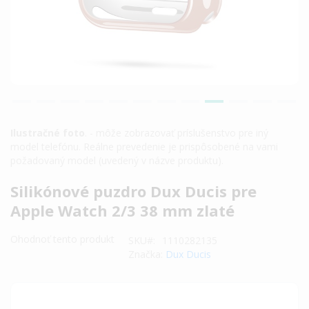
Ilustračné foto
. - môže zobrazovať príslušenstvo pre iný
model telefónu. Reálne prevedenie je prispôsobené na vami
požadovaný model (uvedený v názve produktu).
Preskočiť
Silikónové puzdro Dux Ducis pre
na
Apple Watch 2/3 38 mm zlaté
začiatok
galérie
Ohodnoť tento produkt
SKU
1110282135
obrázkov
Značka:
Dux Ducis