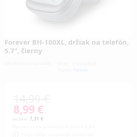
Preskočiť
Forever BH-100XL, držiak na telefón,
na
5.7", čierny
začiatok
galérie
Ohodnoť tento produkt
SKU
1110127843
obrázkov
Značka:
Forever
14,99 €
8,99 €
Special
Price
7,31 €
Najnižšia cena za posledných 30 dní bola 8,99 €
Ceny v eshope a na predajni sa môžu líšiť