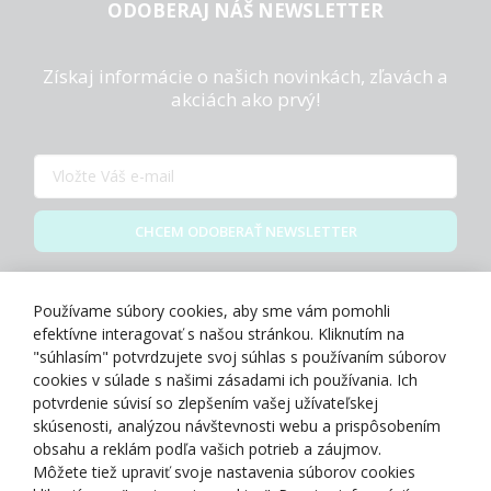
ODOBERAJ NÁŠ NEWSLETTER
Získaj informácie o našich novinkách, zľavách a
akciách ako prvý!
CHCEM ODOBERAŤ NEWSLETTER
Zásady spracovania osobných údajov
Používame súbory cookies, aby sme vám pomohli
efektívne interagovať s našou stránkou. Kliknutím na
"súhlasím" potvrdzujete svoj súhlas s používaním súborov
cookies v súlade s našimi zásadami ich používania. Ich
potvrdenie súvisí so zlepšením vašej užívateľskej
O NÁS
skúsenosti, analýzou návštevnosti webu a prispôsobením
obsahu a reklám podľa vašich potrieb a záujmov.
Môžete tiež upraviť svoje nastavenia súborov cookies
NAKUPOVANIE