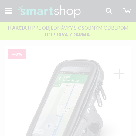
M
Hľadať
!! AKCIA
!!
PRE OBJEDNÁVKY S OSOBNÝM ODBEROM
DOPRAVA ZDARMA.
Preskočiť
-40%
na
koniec
galérie
obrázkov