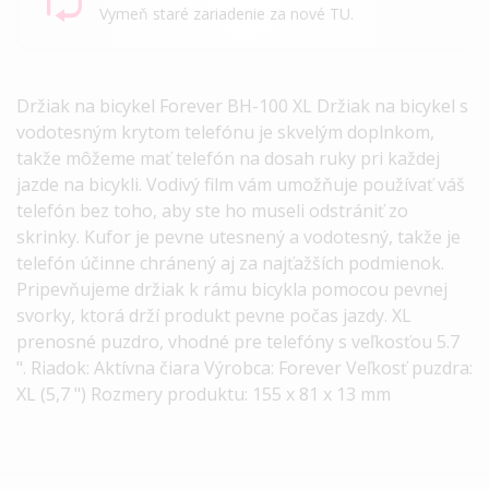
Vymeň staré zariadenie za nové TU.
Držiak na bicykel Forever BH-100 XL Držiak na bicykel s
vodotesným krytom telefónu je skvelým doplnkom,
takže môžeme mať telefón na dosah ruky pri každej
jazde na bicykli. Vodivý film vám umožňuje používať váš
telefón bez toho, aby ste ho museli odstrániť zo
skrinky. Kufor je pevne utesnený a vodotesný, takže je
telefón účinne chránený aj za najťažších podmienok.
Pripevňujeme držiak k rámu bicykla pomocou pevnej
svorky, ktorá drží produkt pevne počas jazdy. XL
prenosné puzdro, vhodné pre telefóny s veľkosťou 5.7
". Riadok: Aktívna čiara Výrobca: Forever Veľkosť puzdra:
XL (5,7 ") Rozmery produktu: 155 x 81 x 13 mm