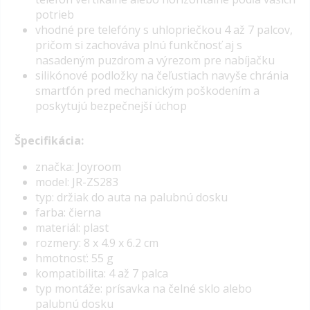
potrieb
vhodné pre telefóny s uhlopriečkou 4 až 7 palcov,
pričom si zachováva plnú funkčnosť aj s
nasadeným puzdrom a výrezom pre nabíjačku
silikónové podložky na čeľustiach navyše chránia
smartfón pred mechanickým poškodením a
poskytujú bezpečnejší úchop
Špecifikácia:
značka: Joyroom
model: JR-ZS283
typ: držiak do auta na palubnú dosku
farba: čierna
materiál: plast
rozmery: 8 x 4.9 x 6.2 cm
hmotnosť: 55 g
kompatibilita: 4 až 7 palca
typ montáže: prísavka na čelné sklo alebo
palubnú dosku