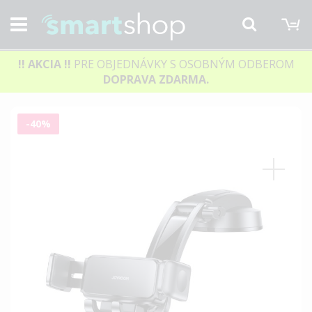
M
Hľadať
!! AKCIA
!!
PRE OBJEDNÁVKY S OSOBNÝM ODBEROM
DOPRAVA ZDARMA.
Preskočiť
-40%
na
koniec
galérie
obrázkov