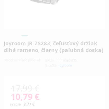
Preskočiť
Joyroom JR-ZS283, čeľusťový držiak
na
dlhé rameno, čierny (palubná doska)
začiatok
galérie
Ohodnoť tento produkt
SKU
1110580475
obrázkov
Značka:
Joyroom
17,99 €
10,79 €
Special
Price
8,77 €