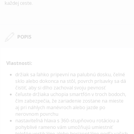
každej ceste.
POPIS
Vlastnosti:
držiak sa ľahko pripevní na palubnú dosku, čelné
sklo alebo dokonca na stôl, povrch prísavky sa dá
čistiť, aby si dlho zachoval svoju pevnosť
čeľuste držiaka uchopia smartfón v troch bodoch,
čím zabezpečia, že zariadenie zostane na mieste
aj pri náhlych manévroch alebo jazde po
nerovnom povrchu
nastaviteľná hlava s 360-stupňovou rotáciou a
pohyblivé rameno vám umožňujú umiestniť
telefón vertikálne alebo horizontálne podľa vašich