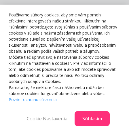
Zásady spracovania osobných údajov
Používame súbory cookies, aby sme vám pomohli
efektívne interagovať s našou stránkou. Kliknutím na
"súhlasím" potvrdzujete svoj súhlas s používaním súborov
cookies v súlade s našimi zásadami ich používania. Ich
potvrdenie súvisí so zlepšením vašej užívateľskej
O NÁS
skúsenosti, analýzou návštevnosti webu a prispôsobením
obsahu a reklám podľa vašich potrieb a záujmov.
Môžete tiež upraviť svoje nastavenia súborov cookies
NAKUPOVANIE
kliknutím na "nastavenia cookies". Pre viac informácií o
tom, aké cookies používame a ako ich môžete spravovať
ZÁKAZNÍCKA ZÓNA
alebo odmietnuť, si prečítajte našu Politiku ochrany
osobných údajov a Cookies.
Pamätajte, že niektoré časti nášho webu môžu bez
NAŠE OCENENIA
súborov cookies fungovať obmedzene alebo vôbec.
Pozrieť ochranu súkromia
Cookie Nastavenia
Súhlasím
© 2025 Smartshop