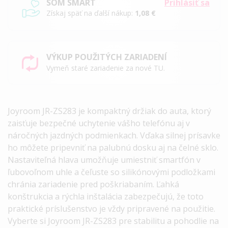
SOM SMART
Prihlásiť sa
Získaj späť na ďalší nákup:
1,08 €
VÝKUP POUŽITÝCH ZARIADENÍ
Vymeň staré zariadenie za nové TU.
Joyroom JR-ZS283 je kompaktný držiak do auta, ktorý
zaisťuje bezpečné uchytenie vášho telefónu aj v
náročných jazdných podmienkach. Vďaka silnej prísavke
ho môžete pripevniť na palubnú dosku aj na čelné sklo.
Nastaviteľná hlava umožňuje umiestniť smartfón v
ľubovoľnom uhle a čeľuste so silikónovými podložkami
chránia zariadenie pred poškriabaním. Ľahká
konštrukcia a rýchla inštalácia zabezpečujú, že toto
praktické príslušenstvo je vždy pripravené na použitie.
Vyberte si Joyroom JR-ZS283 pre stabilitu a pohodlie na