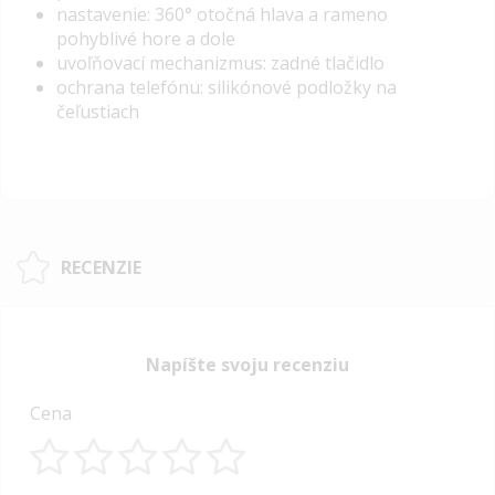
nastavenie: 360° otočná hlava a rameno
pohyblivé hore a dole
uvoľňovací mechanizmus: zadné tlačidlo
ochrana telefónu: silikónové podložky na
čeľustiach
RECENZIE
Napíšte svoju recenziu
Cena
1
2
3
4
5