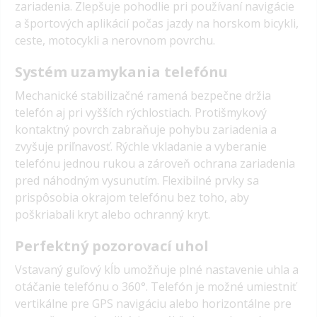
zariadenia. Zlepšuje pohodlie pri používaní navigácie
a športových aplikácií počas jazdy na horskom bicykli,
ceste, motocykli a nerovnom povrchu.
Systém uzamykania telefónu
Mechanické stabilizačné ramená bezpečne držia
telefón aj pri vyšších rýchlostiach. Protišmykový
kontaktný povrch zabraňuje pohybu zariadenia a
zvyšuje priľnavosť. Rýchle vkladanie a vyberanie
telefónu jednou rukou a zároveň ochrana zariadenia
pred náhodným vysunutím. Flexibilné prvky sa
prispôsobia okrajom telefónu bez toho, aby
poškriabali kryt alebo ochranný kryt.
Perfektný pozorovací uhol
Vstavaný guľový kĺb umožňuje plné nastavenie uhla a
otáčanie telefónu o 360°. Telefón je možné umiestniť
vertikálne pre GPS navigáciu alebo horizontálne pre