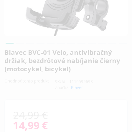
Preskočiť
Blavec BVC-01 Velo, antivibračný
na
držiak, bezdrôtové nabíjanie čierny
začiatok
(motocykel, bicykel)
galérie
obrázkov
Ohodnoť tento produkt
SKU
1110599698
Značka:
Blavec
24,99 €
14,99 €
Special
Price