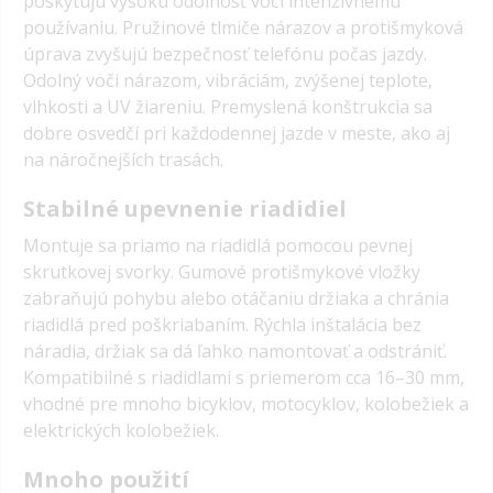
poskytujú vysokú odolnosť voči intenzívnemu
používaniu. Pružinové tlmiče nárazov a protišmyková
úprava zvyšujú bezpečnosť telefónu počas jazdy.
Odolný voči nárazom, vibráciám, zvýšenej teplote,
vlhkosti a UV žiareniu. Premyslená konštrukcia sa
dobre osvedčí pri každodennej jazde v meste, ako aj
na náročnejších trasách.
Stabilné upevnenie riadidiel
Montuje sa priamo na riadidlá pomocou pevnej
skrutkovej svorky. Gumové protišmykové vložky
zabraňujú pohybu alebo otáčaniu držiaka a chránia
riadidlá pred poškriabaním. Rýchla inštalácia bez
náradia, držiak sa dá ľahko namontovať a odstrániť.
Kompatibilné s riadidlami s priemerom cca 16–30 mm,
vhodné pre mnoho bicyklov, motocyklov, kolobežiek a
elektrických kolobežiek.
Mnoho použití