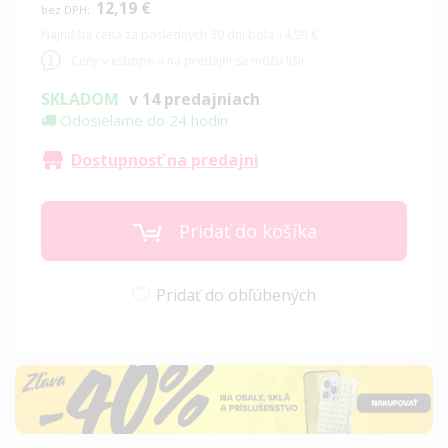
12,19 €
Najnižšia cena za posledných 30 dní bola 14,99 €
Ceny v eshope a na predajni sa môžu líšiť
SKLADOM
v 14 predajniach
Odosielame do 24 hodín
Dostupnosť na predajni
Pridať do košíka
Pridať do obľúbených