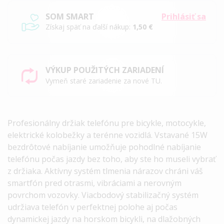
SOM SMART
Prihlásiť sa
Získaj späť na ďalší nákup:
1,50 €
VÝKUP POUŽITÝCH ZARIADENÍ
Vymeň staré zariadenie za nové TU.
Profesionálny držiak telefónu pre bicykle, motocykle,
elektrické kolobežky a terénne vozidlá. Vstavané 15W
bezdrôtové nabíjanie umožňuje pohodlné nabíjanie
telefónu počas jazdy bez toho, aby ste ho museli vybrať
z držiaka. Aktívny systém tlmenia nárazov chráni váš
smartfón pred otrasmi, vibráciami a nerovným
povrchom vozovky. Viacbodový stabilizačný systém
udržiava telefón v perfektnej polohe aj počas
dynamickej jazdy na horskom bicykli, na dlažobných