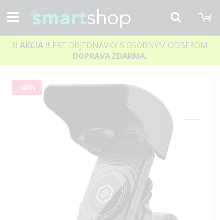
M
Hľadať
!! AKCIA
!!
PRE OBJEDNÁVKY S OSOBNÝM ODBEROM
DOPRAVA ZDARMA.
Preskočiť
-40%
na
koniec
galérie
obrázkov