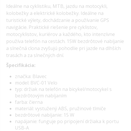
Ideálne na cyklistiku, MTB, jazdu na motocykli,
kolobežky a elektrické kolobežky. Ideálne na
turistické výlety, dochádzanie a používanie GPS
navigácie. Praktické riešenie pre cyklistov,
motocyklistov, kuriérov a každého, kto intenzívne
používa telefón na cestách. 15W bezdrôtové nabíjanie
a slnečná clona zvyšujú pohodlie pri jazde na dlhších
trasách a za slnečných dní.
Špecifikácia:
značka: Blavec
model: BVC-01 Velo
typ: držiak na telefón na bicykel/motocykel s
bezdrôtovým nabíjaním
farba: čierna
materiál: vystužený ABS, pružinové tlmiče
bezdrôtové nabíjanie: 15 W
napájanie: funguje po pripojení držiaka k portu
USB-A