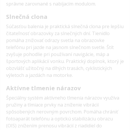
správne zarovnané s nabíjacím modulom.
Slnečná clona
Súčasťou balenia je praktická slnečná clona pre lepšiu
čitateľnosť obrazovky za slnečných dní. Tienidlo
pomáha znižovať odrazy svetla na obrazovke
telefónu pri jazde na jasnom slnečnom svetle. Štít
zvyšuje pohodlie pri používaní navigácie, máp a
športových aplikácií vonku. Praktický doplnok, ktorý je
obzvlášť užitočný na dlhých trasách, cyklistických
výletoch a jazdách na motorke.
Aktívne tlmenie nárazov
Špeciálny systém aktívneho tlmenia nárazov využíva
pružiny a tlmiace prvky na zníženie vibrácií
spôsobených nerovným povrchom. Pomáha chrániť
fotoaparát telefónu a optickú stabilizáciu obrazu
(OIS) znížením prenosu vibrácií z riadidiel do