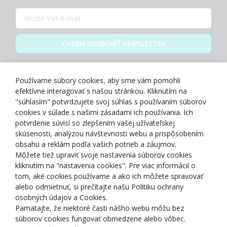
CHCEM ODOBERAŤ NEWSLETTER
Zásady spracovania osobných údajov
Používame súbory cookies, aby sme vám pomohli
efektívne interagovať s našou stránkou. Kliknutím na
"súhlasím" potvrdzujete svoj súhlas s používaním súborov
cookies v súlade s našimi zásadami ich používania. Ich
potvrdenie súvisí so zlepšením vašej užívateľskej
O NÁS
skúsenosti, analýzou návštevnosti webu a prispôsobením
obsahu a reklám podľa vašich potrieb a záujmov.
Môžete tiež upraviť svoje nastavenia súborov cookies
NAKUPOVANIE
kliknutím na "nastavenia cookies". Pre viac informácií o
tom, aké cookies používame a ako ich môžete spravovať
ZÁKAZNÍCKA ZÓNA
alebo odmietnuť, si prečítajte našu Politiku ochrany
osobných údajov a Cookies.
Pamätajte, že niektoré časti nášho webu môžu bez
NAŠE OCENENIA
súborov cookies fungovať obmedzene alebo vôbec.