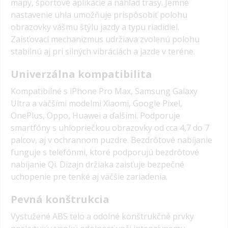
mapy, športové aplikácie a náhľad trasy. Jemné
nastavenie uhla umožňuje prispôsobiť polohu
obrazovky vášmu štýlu jazdy a typu riadidiel.
Zaisťovací mechanizmus udržiava zvolenú polohu
stabilnú aj pri silných vibráciách a jazde v teréne.
Univerzálna kompatibilita
Kompatibilné s iPhone Pro Max, Samsung Galaxy
Ultra a väčšími modelmi Xiaomi, Google Pixel,
OnePlus, Oppo, Huawei a ďalšími. Podporuje
smartfóny s uhlopriečkou obrazovky od cca 4,7 do 7
palcov, aj v ochrannom puzdre. Bezdrôtové nabíjanie
funguje s telefónmi, ktoré podporujú bezdrôtové
nabíjanie Qi. Dizajn držiaka zaisťuje bezpečné
uchopenie pre tenké aj väčšie zariadenia.
Pevná konštrukcia
Vystužené ABS telo a odolné konštrukčné prvky