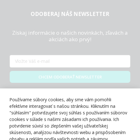
ODOBERAJ NÁŠ NEWSLETTER
Získaj informácie o našich novinkách, zľavách a
akciách ako prvý!
CHCEM ODOBERAŤ NEWSLETTER
Zásady spracovania osobných údajov
Používame súbory cookies, aby sme vám pomohli
efektívne interagovať s našou stránkou. Kliknutím na
"súhlasím" potvrdzujete svoj súhlas s používaním súborov
cookies v súlade s našimi zásadami ich používania. Ich
potvrdenie súvisí so zlepšením vašej užívateľskej
O NÁS
skúsenosti, analýzou návštevnosti webu a prispôsobením
obsahu a reklám podľa vašich potrieb a záujmov.