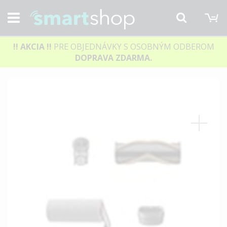
M
Hľadať
!! AKCIA
!!
PRE OBJEDNÁVKY S OSOBNÝM ODBEROM
DOPRAVA ZDARMA.
Preskočiť
na
koniec
galérie
obrázkov